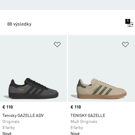
1
88 výsledky
Pridať do zoznamu želaných polož
Pr
Price
€ 110
Price
€ 110
Tenisky GAZELLE ADV
TENISKY GAZELLE
Originals
Muži Originals
8 farby
8 farby
Nové
Nové