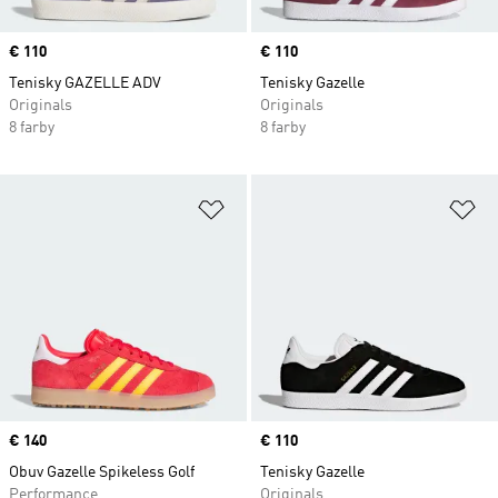
Price
€ 110
Price
€ 110
Tenisky GAZELLE ADV
Tenisky Gazelle
Originals
Originals
8 farby
8 farby
Pridať do zoznamu želaných polož
Pr
Price
€ 140
Price
€ 110
Obuv Gazelle Spikeless Golf
Tenisky Gazelle
Performance
Originals