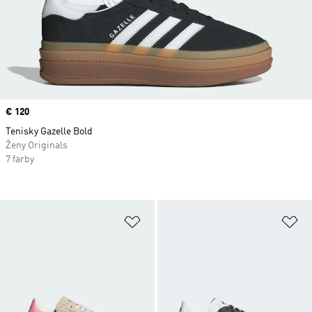
Price
€ 120
Tenisky Gazelle Bold
Ženy Originals
7 farby
Pridať do zoznamu želaných polož
Pr