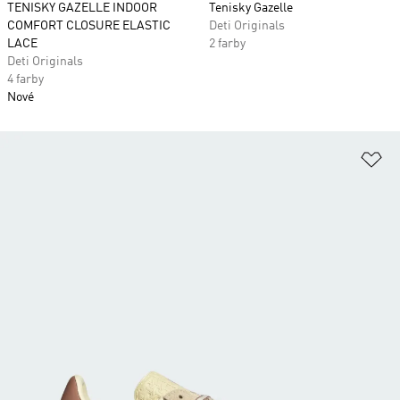
TENISKY GAZELLE INDOOR
Tenisky Gazelle
COMFORT CLOSURE ELASTIC
Deti Originals
LACE
2 farby
Deti Originals
4 farby
Nové
Pr