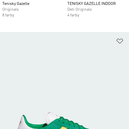
Tenisky Gazelle
TENISKY GAZELLE INDOOR
Originals
Deti Originals
8 farby
4 farby
Pr