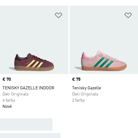
Pridať do zoznamu želaných polož
Pr
Price
€ 70
Price
€ 75
TENISKY GAZELLE INDOOR
Tenisky Gazelle
Deti Originals
Deti Originals
4 farby
2 farby
Nové