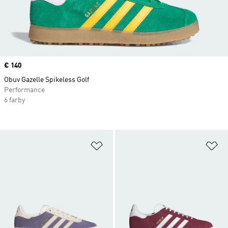
Price
€ 140
Obuv Gazelle Spikeless Golf
Performance
6 farby
Pridať do zoznamu želaných polož
Pr