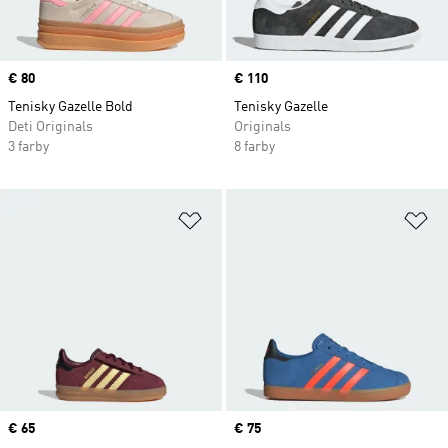
Price
€ 80
Price
€ 110
Tenisky Gazelle Bold
Tenisky Gazelle
Deti Originals
Originals
3 farby
8 farby
Pridať do zoznamu želaných polož
Pr
Price
€ 65
Price
€ 75