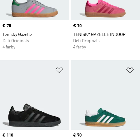
Price
€ 75
Price
€ 70
Tenisky Gazelle
TENISKY GAZELLE INDOOR
Deti Originals
Deti Originals
4 farby
4 farby
Pridať do zoznamu želaných polož
Pr
Price
€ 110
Price
€ 70