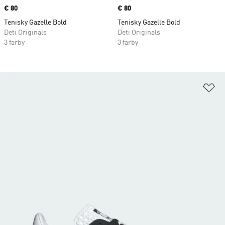
Price
€ 80
Price
€ 80
Tenisky Gazelle Bold
Tenisky Gazelle Bold
Deti Originals
Deti Originals
3 farby
3 farby
Pr