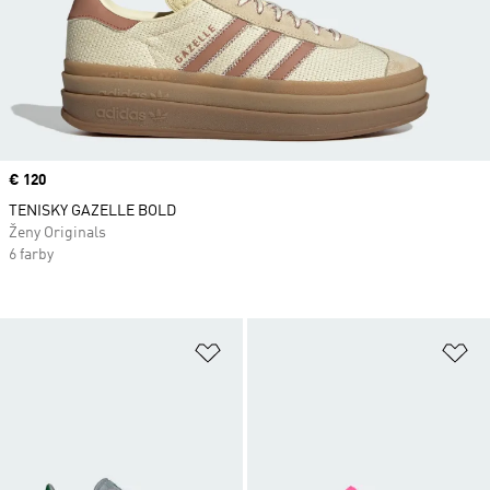
Price
€ 120
TENISKY GAZELLE BOLD
Ženy Originals
6 farby
Pridať do zoznamu želaných polož
Pr