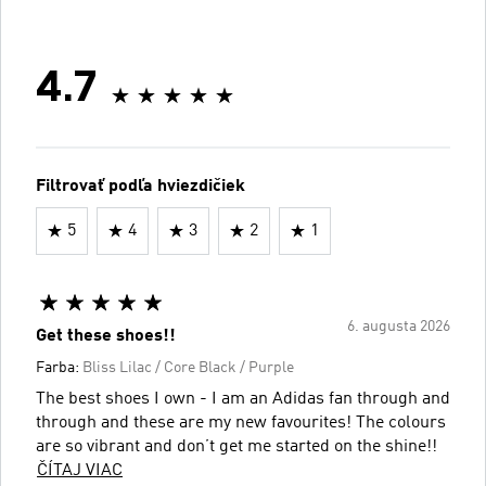
4.7
Filtrovať podľa hviezdičiek
5
4
3
2
1
6. augusta 2026
Get these shoes!!
Farba:
Bliss Lilac / Core Black / Purple
The best shoes I own - I am an Adidas fan through and
through and these are my new favourites! The colours
are so vibrant and don’t get me started on the shine!!
ČÍTAJ VIAC