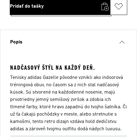
Pridať do tašky
Popis
NADČASOVÝ ŠTÝL NA KAŽDÝ DEŇ.
Tenisky adidas Gazelle pôvodne vznikli ako indoorová
tréningová obuv, no časom sa z nich stal nadčasový
kúsok. Sú stvorené na každodenné nosenie, majú
prvotriedny jemný semišový zvršok a zdobia ich
tlmené farby, ktoré hravo zapadnú do tvojho šatníka. Či
už ťa čakajú pochôdzky v meste, alebo stretnutie s
kamošmi, tento retro dizajn vzdáva hold dedičstvu
adidas a zároveň tvojmu outfitu dodá nádych luxusu.