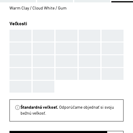
Warm Clay / Cloud White / Gum
Veľkosti
AAA
AAA
AAA
AAA
AAA
AAA
AAA
AAA
AAA
AAA
AAA
AAA
AAA
AAA
AAA
AAA
AAA
AAA
AAA
AAA
AAA
AAA
Štandardná veľkosť.
Odporúčame objednať si svoju
bežnú veľkosť.