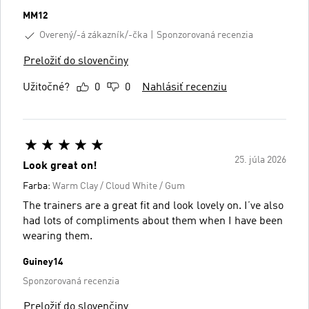
MM12
Overený/-á zákazník/-čka
Sponzorovaná recenzia
Preložiť do slovenčiny
Užitočné?
0
0
Nahlásiť recenziu
25. júla 2026
Look great on!
Farba:
Warm Clay / Cloud White / Gum
The trainers are a great fit and look lovely on. I’ve also
had lots of compliments about them when I have been
wearing them.
Guiney14
Sponzorovaná recenzia
Preložiť do slovenčiny