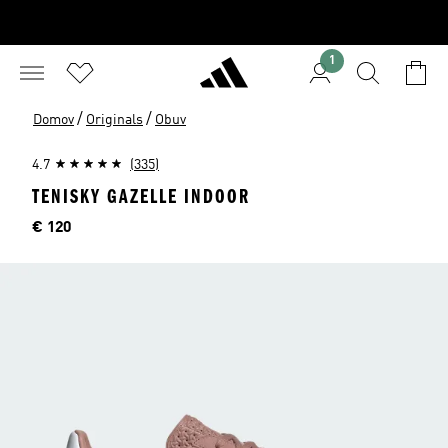
1
/
/
Domov
Originals
Obuv
4.7
(335)
TENISKY GAZELLE INDOOR
Cena
€ 120