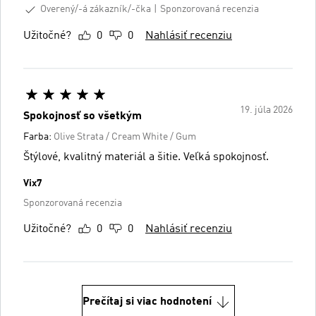
Overený/-á zákazník/-čka
Sponzorovaná recenzia
Užitočné?
0
0
Nahlásiť recenziu
19. júla 2026
Spokojnosť so všetkým
Farba:
Olive Strata / Cream White / Gum
Štýlové, kvalitný materiál a šitie. Veľká spokojnosť.
Vix7
Sponzorovaná recenzia
Užitočné?
0
0
Nahlásiť recenziu
Prečítaj si viac hodnotení