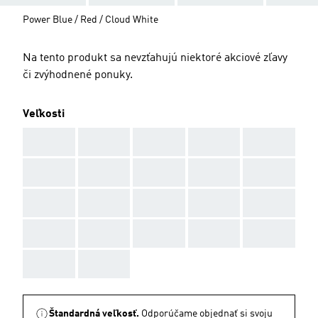
Power Blue / Red / Cloud White
Na tento produkt sa nevzťahujú niektoré akciové zľavy
či zvýhodnené ponuky.
Veľkosti
AAA
AAA
AAA
AAA
AAA
AAA
AAA
AAA
AAA
AAA
AAA
AAA
AAA
AAA
AAA
AAA
AAA
AAA
AAA
AAA
AAA
AAA
Štandardná veľkosť.
Odporúčame objednať si svoju