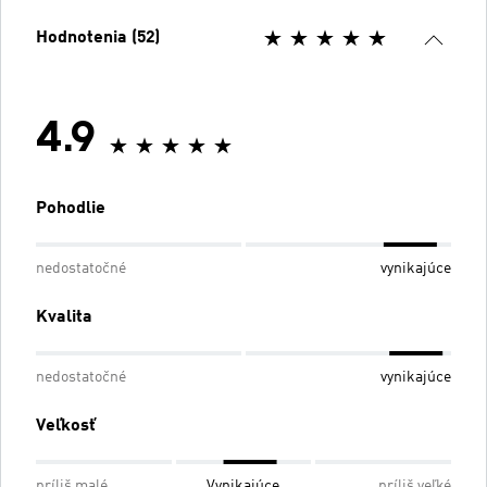
Hodnotenia (52)
4.9
Pohodlie
nedostatočné
vynikajúce
Kvalita
nedostatočné
vynikajúce
Veľkosť
príliš malé
Vynikajúce
príliš veľké