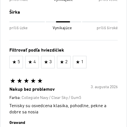
Šírka
príliš úzke
Vynikajúce
príliš široké
Filtrovať podľa hviezdičiek
5
4
3
2
1
3. augusta 2026
Nakup bez problemov
Farba:
Collegiate Navy / Clear Sky / Gum5
Tenisky su osvedcena klasika, pohodlne, pekne a
dobre sa nosia
Grawand