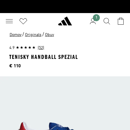
1
/
/
Domov
Originals
Obuv
4.9
(52)
TENISKY HANDBALL SPEZIAL
Cena
€ 110