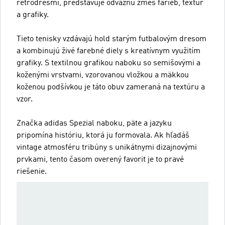
retrodresmi, predstavuje odvážnu zmes farieb, textúr
a grafiky.
Tieto tenisky vzdávajú hold starým futbalovým dresom
a kombinujú živé farebné diely s kreatívnym využitím
grafiky. S textilnou grafikou naboku so semišovými a
koženými vrstvami, vzorovanou vložkou a mäkkou
koženou podšívkou je táto obuv zameraná na textúru a
vzor.
Značka adidas Spezial naboku, päte a jazyku
pripomína históriu, ktorá ju formovala. Ak hľadáš
vintage atmosféru tribúny s unikátnymi dizajnovými
prvkami, tento časom overený favorit je to pravé
riešenie.