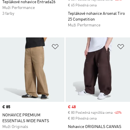
Teplákové nohavice Entrada26
€ 65 Pôvodná cena
Muži Performance
3 farby
Teplákové nohavice Arsenal Tiro
25 Competition
Muži Performance
Pridať do zoznamu želaných polož
Pr
Price
€ 85
Sale price
€ 48
€ 80 Posledná najnižšia cena
-40%
Disc
NOHAVICE PREMIUM
€ 80 Pôvodná cena
ESSENTIALS WIDE PANTS
Muži Originals
Nohavice ORIGINALS CANVAS