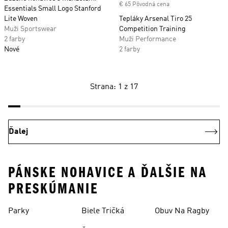
€ 65 Pôvodná cena
Essentials Small Logo Stanford
Lite Woven
Tepláky Arsenal Tiro 25
Muži Sportswear
Competition Training
2 farby
Muži Performance
Nové
2 farby
Strana: 1 z 17
Ďalej
PÁNSKE NOHAVICE A ĎALŠIE NA
PRESKÚMANIE
Parky
Biele Tričká
Obuv Na Ragby