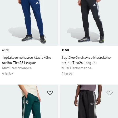
Price
€ 50
Price
€ 50
Teplákové nohavice klasického
Teplákové nohavice klasického
strihu Tiro26 League
strihu Tiro26 League
Muži Performance
Muži Performance
4 farby
4 farby
Pridať do zoznamu želaných polož
Pr