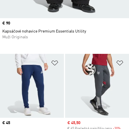
Price
€ 90
Kapsáčové nohavice Premium Essentials Utility
Muži Originals
Pridať do zoznamu želaných polož
Pr
Price
€ 45
Sale price
€ 45,50
€ 65 Posledná najnižšia cena
-30%
Disc