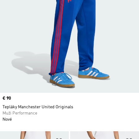
Price
€ 90
Tepláky Manchester United Originals
Muži Performance
Nové