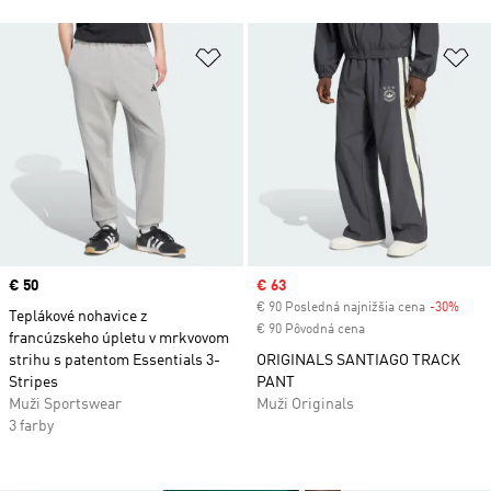
Pridať do zoznamu želaných polož
Pr
Price
€ 50
Sale price
€ 63
€ 90 Posledná najnižšia cena
-30%
Disc
Teplákové nohavice z
€ 90 Pôvodná cena
francúzskeho úpletu v mrkvovom
strihu s patentom Essentials 3-
ORIGINALS SANTIAGO TRACK
Stripes
PANT
Muži Sportswear
Muži Originals
3 farby