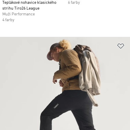
Teplákové nohavice klasického
6 farby
strihu Tiro26 League
Muži Performance
4 farby
Pr