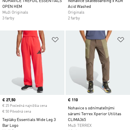
NOHAVICE TREFOIL ESSENTIALS
Nohavice Skateboarding x KDR
OPEN HEM
Acid Washed
Muži Originals
Originals
3 farby
2 farby
Pridať do zoznamu želaných polož
Pr
Current price
€ 27,50
Price
€ 110
€ 25 Posledná najnižšia cena
Nohavice s odnímateľnými
€ 50 Pôvodná cena
sárami Terrex Xperior Utilitas
Tepláky Essentials Wide Leg 3
CLIMA365
Bar Logo
Muži TERREX