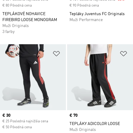
€ 80 Pôvodná cena
€ 90 Pôvodná cena
TEPLÁKOVÉ NOHAVICE
Tepláky Juventus FC Originals
FIREBIRD LOOSE MONOGRAM
Muži Performance
Muži Originals
3 farby
Pridať do zoznamu želaných polož
Pr
Current price
€ 30
Price
€ 70
€ 25 Posledná najnižšia cena
TEPLÁKY ADICOLOR LOOSE
€ 50 Pôvodná cena
Muži Originals