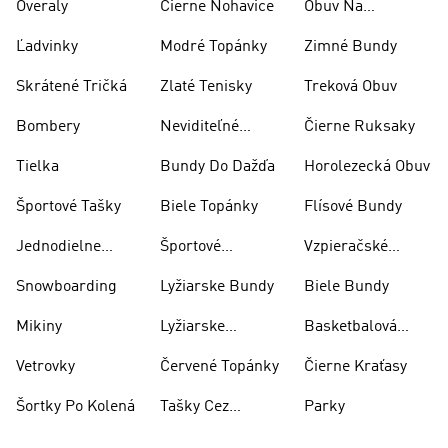
Overaly
Čierne Nohavice
Obuv Na
Skateboarding
Ľadvinky
Modré Topánky
Zimné Bundy
Skrátené Tričká
Zlaté Tenisky
Treková Obuv
Bombery
Neviditeľné
Čierne Ruksaky
Ponožky
Tielka
Bundy Do Dažďa
Horolezecká Obuv
Športové Tašky
Biele Topánky
Flísové Bundy
Jednodielne
Športové
Vzpieračské
Plavky
Oblečenie
Topánky
Snowboarding
Lyžiarske Bundy
Biele Bundy
Mikiny
Lyžiarske
Basketbalová
Nohavice
Obuv
Vetrovky
Červené Topánky
Čierne Kraťasy
Šortky Po Kolená
Tašky Cez
Parky
Rameno