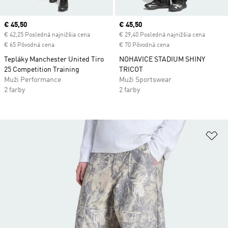
Current price
€ 45,50
Current price
€ 45,50
€ 42,25 Posledná najnižšia cena
€ 29,40 Posledná najnižšia cena
€ 65 Pôvodná cena
€ 70 Pôvodná cena
Tepláky Manchester United Tiro
NOHAVICE STADIUM SHINY
25 Competition Training
TRICOT
Muži Performance
Muži Sportswear
2 farby
2 farby
Pr