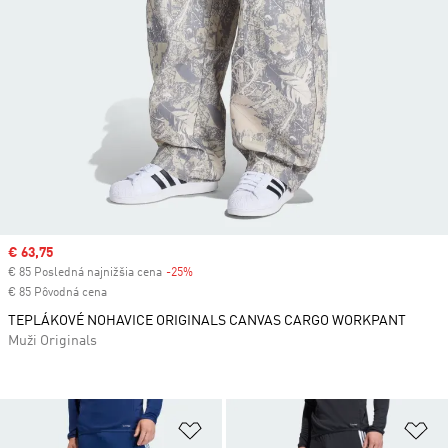
Sale price
€ 63,75
€ 85 Posledná najnižšia cena
-25%
Discount
€ 85 Pôvodná cena
TEPLÁKOVÉ NOHAVICE ORIGINALS CANVAS CARGO WORKPANT
Muži Originals
Pridať do zoznamu želaných polož
Pr