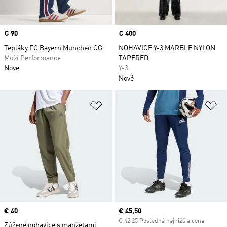
Price
€ 90
Price
€ 400
Tepláky FC Bayern München OG
NOHAVICE Y-3 MARBLE NYLON
Muži Performance
TAPERED
Nové
Y-3
Nové
Pridať do zoznamu želaných polož
Pr
Price
€ 40
Current price
€ 45,50
€ 42,25 Posledná najnižšia cena
Zúžené nohavice s manžetami