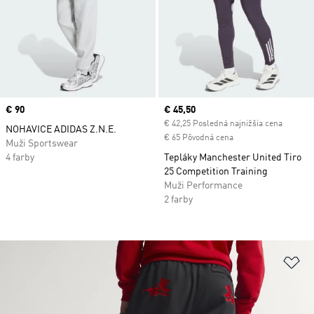
Price
€ 90
Current price
€ 45,50
€ 42,25 Posledná najnižšia cena
NOHAVICE ADIDAS Z.N.E.
€ 65 Pôvodná cena
Muži Sportswear
4 farby
Tepláky Manchester United Tiro
25 Competition Training
Muži Performance
2 farby
Pr