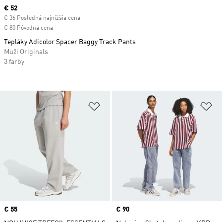
Current price
€ 52
€ 36 Posledná najnižšia cena
€ 80 Pôvodná cena
Tepláky Adicolor Spacer Baggy Track Pants
Muži Originals
3 farby
Pridať do zoznamu želaných polož
Pr
Price
€ 55
Price
€ 90