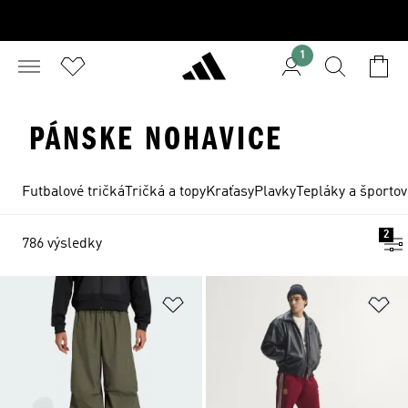
1
PÁNSKE NOHAVICE
Futbalové tričká
Tričká a topy
Kraťasy
Plavky
Tepláky a športov
2
786 výsledky
Pridať do zoznamu želaných polož
Pr