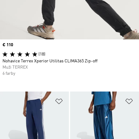
Price
€ 110
(18)
Nohavice Terrex Xperior Utilitas CLIMA365 Zip-off
Muži TERREX
6 farby
Pridať do zoznamu želaných polož
Pr