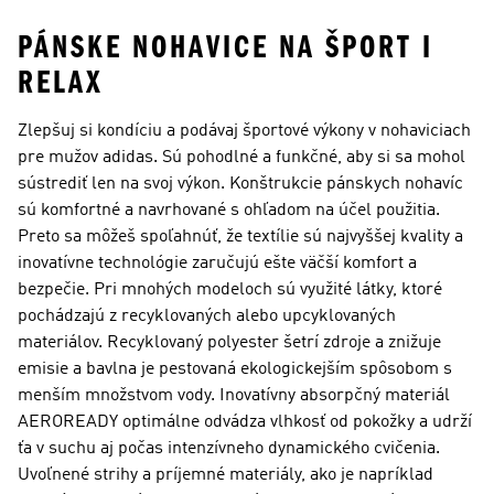
PÁNSKE NOHAVICE NA ŠPORT I
RELAX
Zlepšuj si kondíciu a podávaj športové výkony v nohaviciach
pre mužov adidas. Sú pohodlné a funkčné, aby si sa mohol
sústrediť len na svoj výkon. Konštrukcie pánskych nohavíc
sú komfortné a navrhované s ohľadom na účel použitia.
Preto sa môžeš spoľahnúť, že textílie sú najvyššej kvality a
inovatívne technológie zaručujú ešte väčší komfort a
bezpečie. Pri mnohých modeloch sú využité látky, ktoré
pochádzajú z recyklovaných alebo upcyklovaných
materiálov. Recyklovaný polyester šetrí zdroje a znižuje
emisie a bavlna je pestovaná ekologickejším spôsobom s
menším množstvom vody. Inovatívny absorpčný materiál
AEROREADY optimálne odvádza vlhkosť od pokožky a udrží
ťa v suchu aj počas intenzívneho dynamického cvičenia.
Uvoľnené strihy a príjemné materiály, ako je napríklad