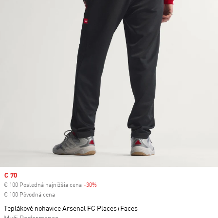
Sale price
€ 70
€ 100 Posledná najnižšia cena
-30%
Discount
€ 100 Pôvodná cena
Teplákové nohavice Arsenal FC Places+Faces