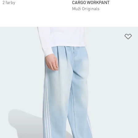
2 farby
CARGO WORKPANT
Muži Originals
Pr