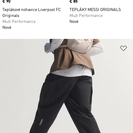
Price
€ 90
Price
€ 85
Teplákové nohavice Liverpool FC
TEPLÁKY MESSI ORIGINALS
Originals
Muži Performance
Muži Performance
Nové
Nové
Pr