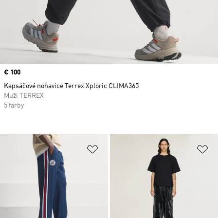
Price
€ 100
Kapsáčové nohavice Terrex Xploric CLIMA365
Muži TERREX
5 farby
Pridať do zoznamu želaných polož
Pr