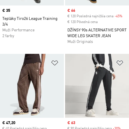
Price
€ 35
Sale price
€ 66
€ 120 Posledná najnižšia cena
-45%
Dis
Tepláky Tiro26 League Training
€ 120 Pôvodná cena
3/4
Muži Performance
DŽÍNSY 90s ALTERNATIVE SPORT
2 farby
WIDE LEG SKATER JEAN
Muži Originals
Pridať do zoznamu želaných polož
Pr
Current price
€ 47,20
Sale price
€ 63
€ 40 Posledná najnižšia cena
€ 90 Posledná najnižšia cena
-30%
Disc