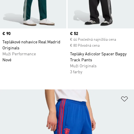
Price
€ 90
Current price
€ 52
€ 44 Posledná najnižšia cena
Teplákové nohavice Real Madrid
€ 80 Pôvodná cena
Originals
Muži Performance
Tepláky Adicolor Spacer Baggy
Nové
Track Pants
Muži Originals
3 farby
Pr