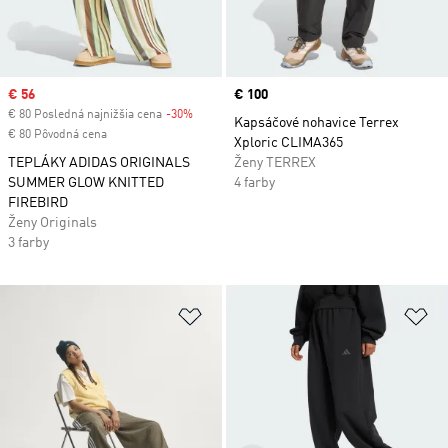
Sale price
€ 56
Price
€ 100
€ 80 Posledná najnižšia cena
-30%
Discount
Kapsáčové nohavice Terrex
€ 80 Pôvodná cena
Xploric CLIMA365
TEPLÁKY ADIDAS ORIGINALS
Ženy TERREX
SUMMER GLOW KNITTED
4 farby
FIREBIRD
Ženy Originals
3 farby
Pridať do zoznamu želaných polož
Pr