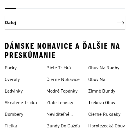
Ďalej
DÁMSKE NOHAVICE A ĎALŠIE NA
PRESKÚMANIE
Parky
Biele Tričká
Obuv Na Ragby
Overaly
Čierne Nohavice
Obuv Na
Skateboarding
Ľadvinky
Modré Topánky
Zimné Bundy
Skrátené Tričká
Zlaté Tenisky
Treková Obuv
Bombery
Neviditeľné
Čierne Ruksaky
Ponožky
Tielka
Bundy Do Dažďa
Horolezecká Obuv