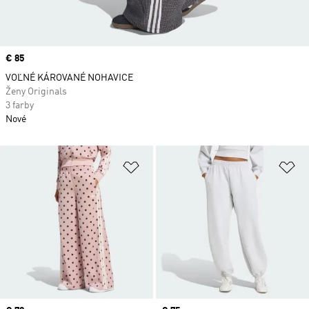
Price
€ 85
VOĽNÉ KÁROVANÉ NOHAVICE
Ženy Originals
3 farby
Nové
Pridať do zoznamu želaných polož
Pr