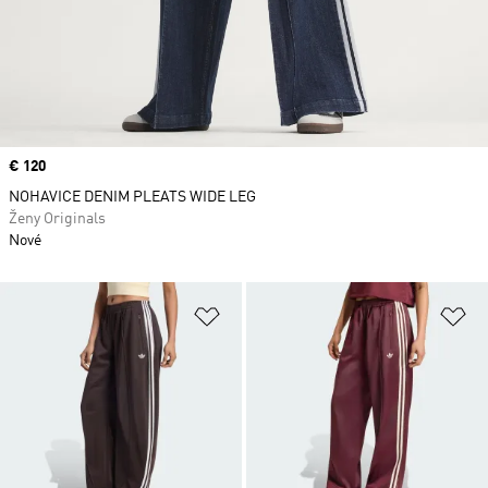
Price
€ 120
NOHAVICE DENIM PLEATS WIDE LEG
Ženy Originals
Nové
Pridať do zoznamu želaných polož
Pr