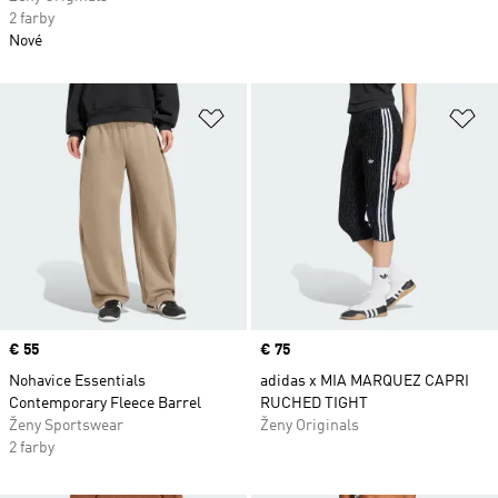
2 farby
Nové
Pridať do zoznamu želaných polož
Pr
Price
€ 55
Price
€ 75
Nohavice Essentials
adidas x MIA MARQUEZ CAPRI
Contemporary Fleece Barrel
RUCHED TIGHT
Ženy Sportswear
Ženy Originals
2 farby