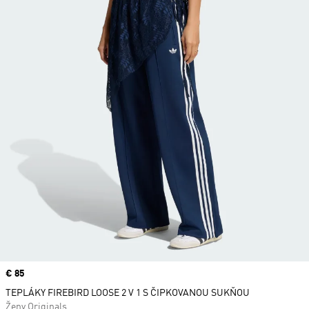
Price
€ 85
TEPLÁKY FIREBIRD LOOSE 2 V 1 S ČIPKOVANOU SUKŇOU
Ženy Originals