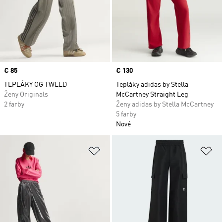
Price
€ 85
Price
€ 130
TEPLÁKY OG TWEED
Tepláky adidas by Stella
Ženy Originals
McCartney Straight Leg
2 farby
Ženy adidas by Stella McCartney
5 farby
Nové
Pridať do zoznamu želaných polož
Pr