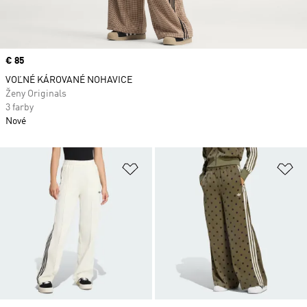
Price
€ 85
VOĽNÉ KÁROVANÉ NOHAVICE
Ženy Originals
3 farby
Nové
Pridať do zoznamu želaných polož
Pr