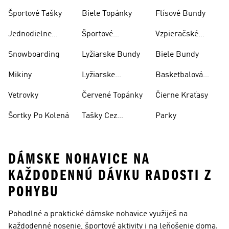
Športové Tašky
Biele Topánky
Flísové Bundy
Jednodielne
Športové
Vzpieračské
Plavky
Oblečenie
Topánky
Snowboarding
Lyžiarske Bundy
Biele Bundy
Mikiny
Lyžiarske
Basketbalová
Nohavice
Obuv
Vetrovky
Červené Topánky
Čierne Kraťasy
Šortky Po Kolená
Tašky Cez
Parky
Rameno
DÁMSKE NOHAVICE NA
KAŽDODENNÚ DÁVKU RADOSTI Z
POHYBU
Pohodlné a praktické dámske nohavice využiješ na
každodenné nosenie, športové aktivity i na leňošenie doma.