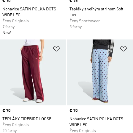
Price
€ 70
Price
€ 75
Nohavice SATIN POLKA DOTS
Tepláky s voľným strihom Soft
WIDE LEG
Lux
Ženy Originals
Ženy Sportswear
7 farby
5 farby
Nové
Pridať do zoznamu želaných polož
Pr
Price
€ 70
Price
€ 70
TEPLÁKY FIREBIRD LOOSE
Nohavice SATIN POLKA DOTS
Ženy Originals
WIDE LEG
20 farby
Ženy Originals