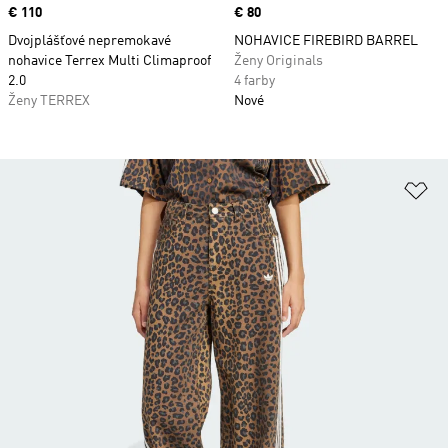
Price
€ 110
Price
€ 80
Dvojplášťové nepremokavé
NOHAVICE FIREBIRD BARREL
nohavice Terrex Multi Climaproof
Ženy Originals
2.0
4 farby
Ženy TERREX
Nové
Pr