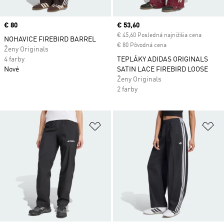
Price
€ 80
Current price
€ 53,60
€ 45,60 Posledná najnižšia cena
NOHAVICE FIREBIRD BARREL
€ 80 Pôvodná cena
Ženy Originals
4 farby
TEPLÁKY ADIDAS ORIGINALS
Nové
SATIN LACE FIREBIRD LOOSE
Ženy Originals
2 farby
Pridať do zoznamu želaných polož
Pr