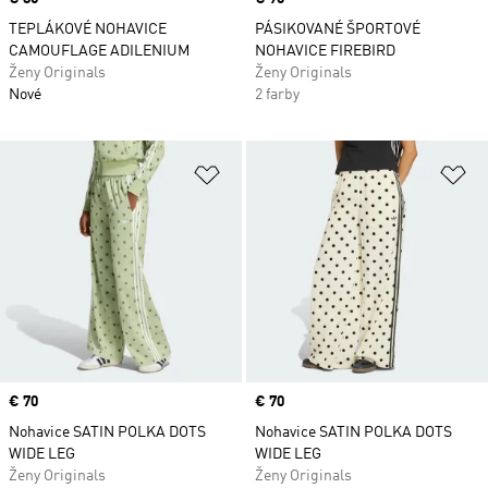
TEPLÁKOVÉ NOHAVICE
PÁSIKOVANÉ ŠPORTOVÉ
CAMOUFLAGE ADILENIUM
NOHAVICE FIREBIRD
Ženy Originals
Ženy Originals
Nové
2 farby
Pridať do zoznamu želaných polož
Pr
Price
€ 70
Price
€ 70
Nohavice SATIN POLKA DOTS
Nohavice SATIN POLKA DOTS
WIDE LEG
WIDE LEG
Ženy Originals
Ženy Originals