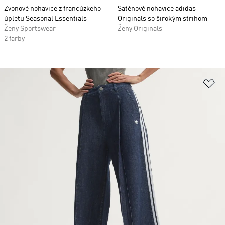
Zvonové nohavice z francúzkeho
Saténové nohavice adidas
úpletu Seasonal Essentials
Originals so širokým strihom
Ženy Sportswear
Ženy Originals
2 farby
Pr