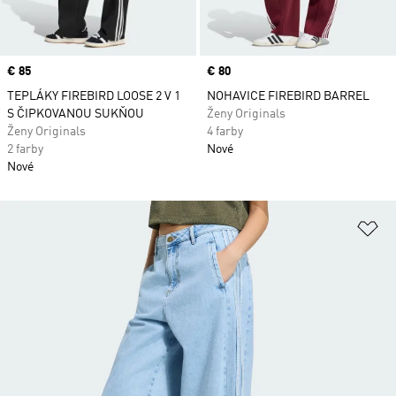
Price
€ 85
Price
€ 80
TEPLÁKY FIREBIRD LOOSE 2 V 1
NOHAVICE FIREBIRD BARREL
S ČIPKOVANOU SUKŇOU
Ženy Originals
Ženy Originals
4 farby
2 farby
Nové
Nové
Pr