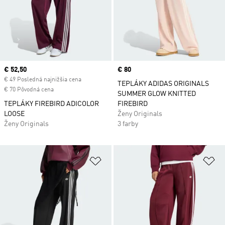
Current price
€ 52,50
Price
€ 80
€ 49 Posledná najnižšia cena
TEPLÁKY ADIDAS ORIGINALS
€ 70 Pôvodná cena
SUMMER GLOW KNITTED
TEPLÁKY FIREBIRD ADICOLOR
FIREBIRD
LOOSE
Ženy Originals
Ženy Originals
3 farby
Pridať do zoznamu želaných polož
Pr