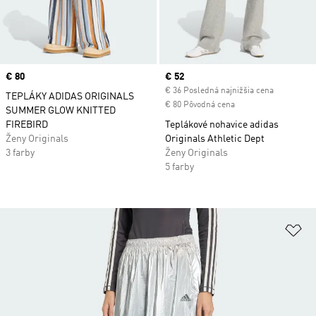
Price
€ 80
Current price
€ 52
€ 36 Posledná najnižšia cena
TEPLÁKY ADIDAS ORIGINALS
€ 80 Pôvodná cena
SUMMER GLOW KNITTED
FIREBIRD
Teplákové nohavice adidas
Ženy Originals
Originals Athletic Dept
3 farby
Ženy Originals
5 farby
Pr