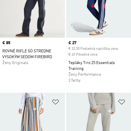
Price
€ 85
Current price
€ 27
€ 22,50 Posledná najnižšia cena
ROVNÉ RIFLE SO STREDNE
€ 45 Pôvodná cena
VYSOKÝM SEDOM FIREBIRD
Ženy Originals
Tepláky Tiro 25 Essentials
Training
Ženy Performance
2 farby
Pridať do zoznamu želaných polož
Pr