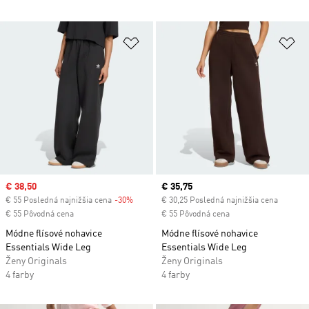
Pridať do zoznamu želaných polož
Pr
Sale price
€ 38,50
Current price
€ 35,75
€ 55 Posledná najnižšia cena
-30%
Discount
€ 30,25 Posledná najnižšia cena
€ 55 Pôvodná cena
€ 55 Pôvodná cena
Módne flísové nohavice
Módne flísové nohavice
Essentials Wide Leg
Essentials Wide Leg
Ženy Originals
Ženy Originals
4 farby
4 farby