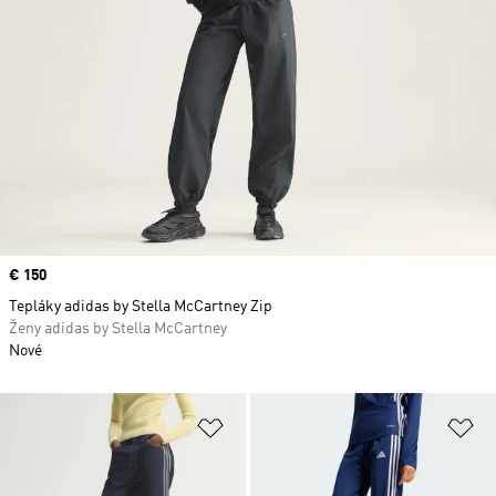
Price
€ 150
Tepláky adidas by Stella McCartney Zip
Ženy adidas by Stella McCartney
Nové
Pridať do zoznamu želaných polož
Pr