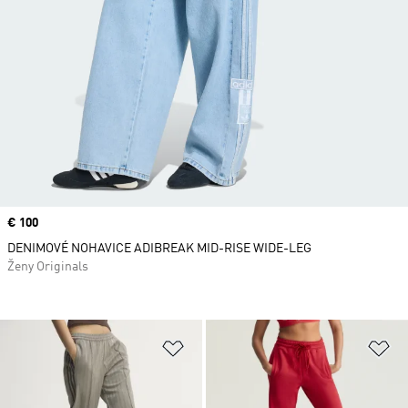
Price
€ 100
DENIMOVÉ NOHAVICE ADIBREAK MID-RISE WIDE-LEG
Ženy Originals
Pridať do zoznamu želaných polož
Pr