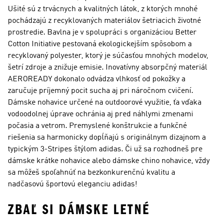
Ušité sú z trvácnych a kvalitných látok, z ktorých mnohé
pochádzajú z recyklovaných materiálov šetriacich životné
prostredie. Bavlna je v spolupráci s organizáciou Better
Cotton Initiative pestovaná ekologickejším spôsobom a
recyklovaný polyester, ktorý je súčasťou mnohých modelov,
šetrí zdroje a znižuje emisie. Inovatívny absorpčný materiál
AEROREADY dokonalo odvádza vlhkosť od pokožky a
zaručuje príjemný pocit sucha aj pri náročnom cvičení.
Dámske nohavice určené na outdoorové využitie, ťa vďaka
vodoodolnej úprave ochránia aj pred náhlymi zmenami
počasia a vetrom. Premyslené konštrukcie a funkčné
riešenia sa harmonicky dopĺňajú s originálnym dizajnom a
typickým 3-Stripes štýlom adidas. Či už sa rozhodneš pre
dámske krátke nohavice alebo dámske chino nohavice, vždy
sa môžeš spoľahnúť na bezkonkurenčnú kvalitu a
nadčasovú športovú eleganciu adidas!
ZBAĽ SI DÁMSKE LETNÉ