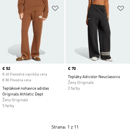
Pridať do zoznamu želaných polož
Pr
Current price
€ 52
Price
€ 70
€ 40 Posledná najnižšia cena
Tepláky Adicolor Neuclassics
€ 80 Pôvodná cena
Ženy Originals
Teplákové nohavice adidas
2 farby
Originals Athletic Dept
Ženy Originals
5 farby
Strana: 1 z 11