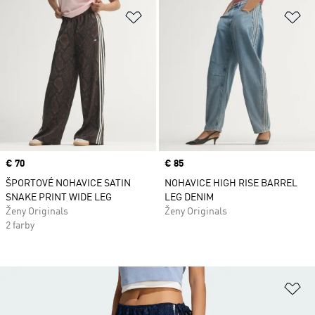
Pridať do zoznamu želaných polož
Pr
Price
€ 70
Price
€ 85
ŠPORTOVÉ NOHAVICE SATIN
NOHAVICE HIGH RISE BARREL
SNAKE PRINT WIDE LEG
LEG DENIM
Ženy Originals
Ženy Originals
2 farby
Pr