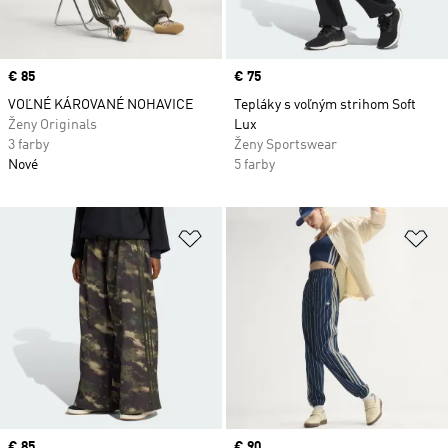
Price
€ 85
Price
€ 75
VOĽNÉ KÁROVANÉ NOHAVICE
Tepláky s voľným strihom Soft
Ženy Originals
Lux
3 farby
Ženy Sportswear
Nové
5 farby
Pridať do zoznamu želaných polož
Pr
Price
€ 85
Price
€ 90