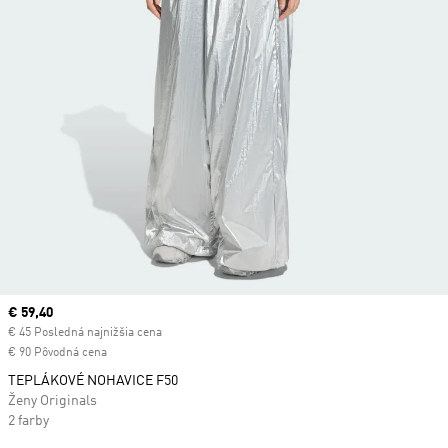
Current price
€ 59,40
€ 45 Posledná najnižšia cena
€ 90 Pôvodná cena
TEPLÁKOVÉ NOHAVICE F50
Ženy Originals
2 farby