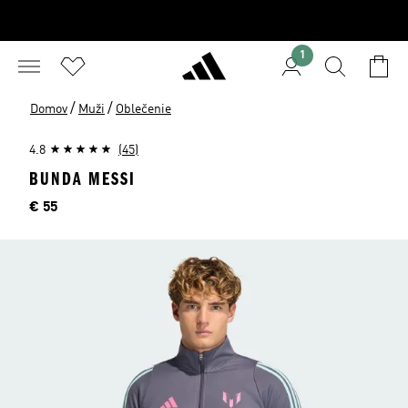
1
/
/
Domov
Muži
Oblečenie
4.8
(45)
BUNDA MESSI
Cena
€ 55