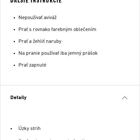
ĎALŠIE INŠTRUKCIE
Nepoužívať aviváž
Prať s rovnako farebným oblečením
Prať a žehliť naruby
Na pranie používať iba jemný prášok
Prať zapnuté
Detaily
Úzky strih