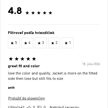
4.8
Filtrovať podľa hviezdičiek
5
4
3
2
1
18. júla 2026
great fit and color
love the color and quality. Jacket is more on the fitted
side then lose but still fits to size
anth
Preložiť do slovenčiny
Užitočné?
0
0
Nahlásiť recenziu