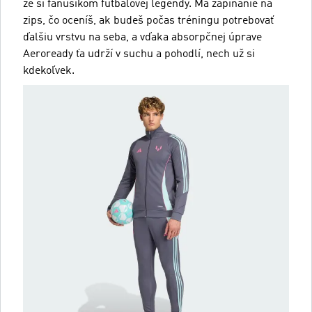
že si fanúšikom futbalovej legendy. Má zapínanie na
zips, čo oceníš, ak budeš počas tréningu potrebovať
ďalšiu vrstvu na seba, a vďaka absorpčnej úprave
Aeroready ťa udrží v suchu a pohodlí, nech už si
kdekoľvek.