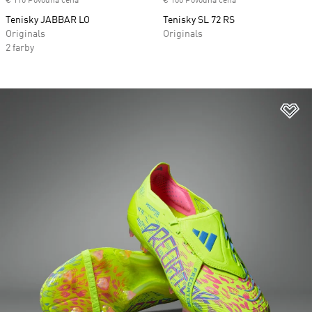
€ 110 Pôvodná cena
€ 100 Pôvodná cena
Tenisky JABBAR LO
Tenisky SL 72 RS
Originals
Originals
2 farby
Pr