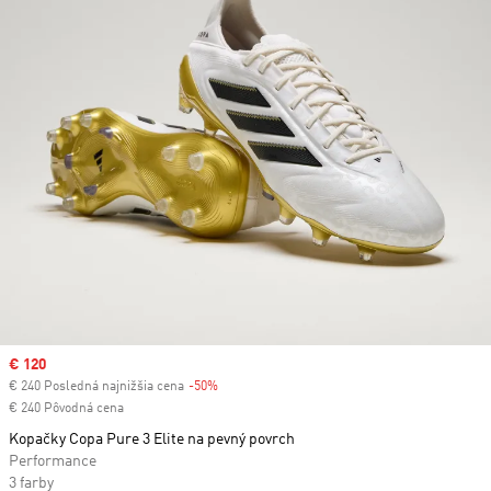
Sale price
€ 120
€ 240 Posledná najnižšia cena
-50%
Discount
€ 240 Pôvodná cena
Kopačky Copa Pure 3 Elite na pevný povrch
Performance
3 farby