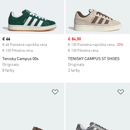
Current price
€ 66
Sale price
€ 84,50
€ 48 Posledná najnižšia cena
€ 130 Posledná najnižšia cena
-35%
Dis
€ 120 Pôvodná cena
€ 130 Pôvodná cena
Tenisky Campus 00s
TENISKY CAMPUS ST SHOES
Originals
Originals
8 farby
2 farby
Pridať do zoznamu želaných polož
Pr