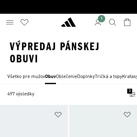
1
VÝPREDAJ PÁNSKEJ
OBUVI
Všetko pre mužov
Obuv
Oblečenie
Doplnky
Tričká a topy
Kraťas
3
497 výsledky
Pridať do zoznamu želaných polož
Pr