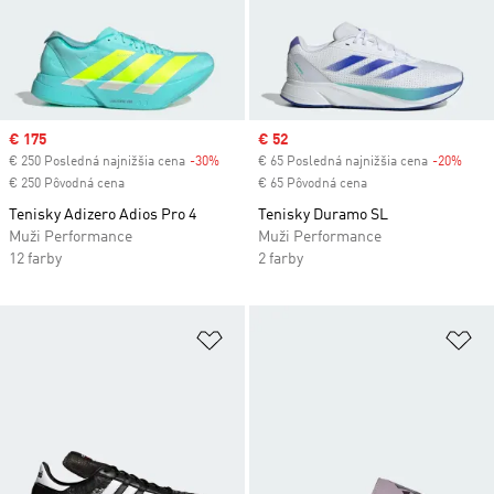
Sale price
€ 175
Sale price
€ 52
€ 250 Posledná najnižšia cena
-30%
Discount
€ 65 Posledná najnižšia cena
-20%
Disc
€ 250 Pôvodná cena
€ 65 Pôvodná cena
Tenisky Adizero Adios Pro 4
Tenisky Duramo SL
Muži Performance
Muži Performance
12 farby
2 farby
Pridať do zoznamu želaných polož
Pr