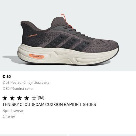
Current price
€ 60
€ 56 Posledná najnižšia cena
€ 80 Pôvodná cena
(56)
TENISKY CLOUDFOAM CUXXION RAPIDFIT SHOES
Sportswear
4 farby