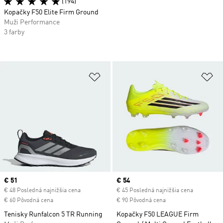
(194)
Kopačky F50 Elite Firm Ground
Muži Performance
3 farby
Pridať do zoznamu želaných polož
Pr
Current price
€ 51
Current price
€ 54
€ 48 Posledná najnižšia cena
€ 45 Posledná najnižšia cena
€ 60 Pôvodná cena
€ 90 Pôvodná cena
Tenisky Runfalcon 5 TR Running
Kopačky F50 LEAGUE Firm