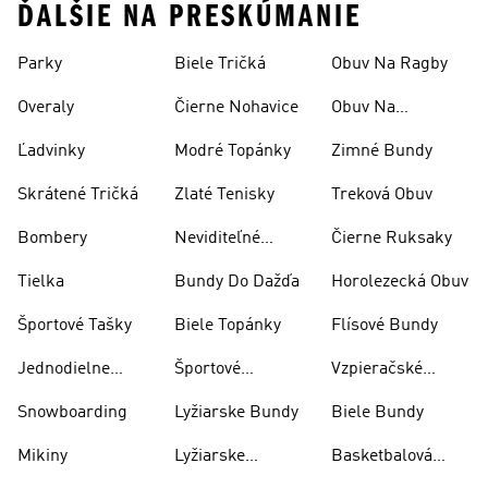
ĎALŠIE NA PRESKÚMANIE
Parky
Biele Tričká
Obuv Na Ragby
Overaly
Čierne Nohavice
Obuv Na
Skateboarding
Ľadvinky
Modré Topánky
Zimné Bundy
Skrátené Tričká
Zlaté Tenisky
Treková Obuv
Bombery
Neviditeľné
Čierne Ruksaky
Ponožky
Tielka
Bundy Do Dažďa
Horolezecká Obuv
Športové Tašky
Biele Topánky
Flísové Bundy
Jednodielne
Športové
Vzpieračské
Plavky
Oblečenie
Topánky
Snowboarding
Lyžiarske Bundy
Biele Bundy
Mikiny
Lyžiarske
Basketbalová
Nohavice
Obuv