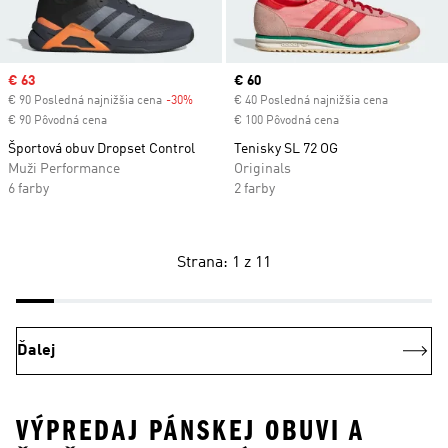
Sale price
€ 63
Current price
€ 60
€ 90 Posledná najnižšia cena
-30%
Discount
€ 40 Posledná najnižšia cena
€ 90 Pôvodná cena
€ 100 Pôvodná cena
Športová obuv Dropset Control
Tenisky SL 72 OG
Muži Performance
Originals
6 farby
2 farby
Strana: 1 z 11
Ďalej
VÝPREDAJ PÁNSKEJ OBUVI A