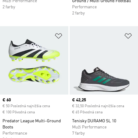
Muži Performance
Ground / Multi Ground Football
2 farby
Performance
2 farby
Pridať do zoznamu želaných polož
Pr
Current price
€ 60
Current price
€ 42,25
€ 50 Posledná najnižšia cena
€ 32,50 Posledná najnižšia cena
€ 100 Pôvodná cena
€ 65 Pôvodná cena
Predator League Multi-Ground
Tenisky DURAMO SL 10
Boots
Muži Performance
Performance
7 farby