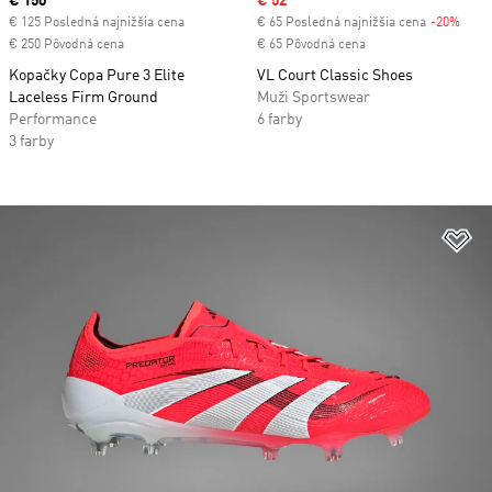
Current price
€ 150
Sale price
€ 52
€ 125 Posledná najnižšia cena
€ 65 Posledná najnižšia cena
-20%
Disc
€ 250 Pôvodná cena
€ 65 Pôvodná cena
Kopačky Copa Pure 3 Elite
VL Court Classic Shoes
Laceless Firm Ground
Muži Sportswear
Performance
6 farby
3 farby
Pr