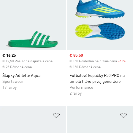
Current price
€ 16,25
Sale price
€ 85,50
€ 12,50 Posledná najnižšia cena
€ 150 Posledná najnižšia cena
-43%
Dis
€ 25 Pôvodná cena
€ 150 Pôvodná cena
Šľapky Adilette Aqua
Futbalové kopačky F50 PRO na
Sportswear
umelú trávu prvej generácie
17 farby
Performance
2 farby
Pridať do zoznamu želaných polož
Pr