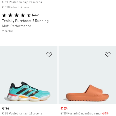
€ 91 Posledná najnižšia cena
€ 130 Pôvodná cena
(442)
Tenisky Pureboost 5 Running
Muži Performance
2 farby
Pridať do zoznamu želaných polož
Pr
Current price
€ 96
Sale price
€ 24
€ 88 Posledná najnižšia cena
€ 30 Posledná najnižšia cena
-20%
Disc