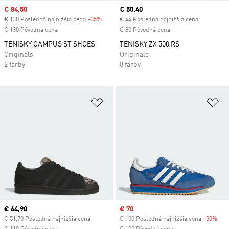
Sale price
€ 84,50
Current price
€ 50,40
€ 130 Posledná najnižšia cena
-35%
Discount
€ 44 Posledná najnižšia cena
€ 130 Pôvodná cena
€ 80 Pôvodná cena
TENISKY CAMPUS ST SHOES
TENISKY ZX 500 RS
Originals
Originals
2 farby
8 farby
Pridať do zoznamu želaných polož
Pr
Current price
€ 64,90
Sale price
€ 70
€ 51,70 Posledná najnižšia cena
€ 100 Posledná najnižšia cena
-30%
Dis