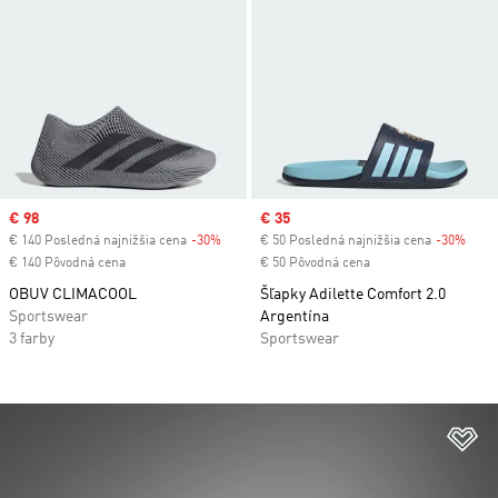
Sale price
€ 98
Sale price
€ 35
€ 140 Posledná najnižšia cena
-30%
Discount
€ 50 Posledná najnižšia cena
-30%
Disc
€ 140 Pôvodná cena
€ 50 Pôvodná cena
OBUV CLIMACOOL
Šľapky Adilette Comfort 2.0
Sportswear
Argentína
3 farby
Sportswear
Pr