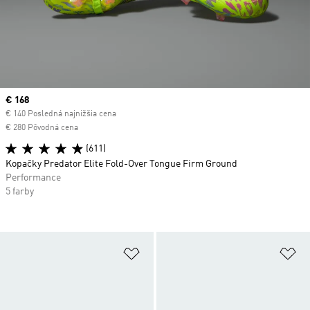
Current price
€ 168
€ 140 Posledná najnižšia cena
€ 280 Pôvodná cena
(611)
Kopačky Predator Elite Fold-Over Tongue Firm Ground
Performance
5 farby
Pridať do zoznamu želaných polož
Pr