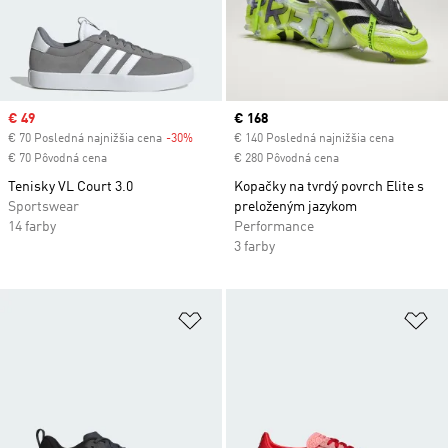
Sale price
€ 49
Current price
€ 168
€ 70 Posledná najnižšia cena
-30%
Discount
€ 140 Posledná najnižšia cena
€ 70 Pôvodná cena
€ 280 Pôvodná cena
Tenisky VL Court 3.0
Kopačky na tvrdý povrch Elite s
Sportswear
preloženým jazykom
14 farby
Performance
3 farby
Pridať do zoznamu želaných polož
Pr