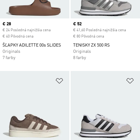
Current price
€ 28
Current price
€ 52
€ 24 Posledná najnižšia cena
€ 41,60 Posledná najnižšia cena
€ 40 Pôvodná cena
€ 80 Pôvodná cena
ŠĽAPKY ADILETTE 00s SLIDES
TENISKY ZX 500 RS
Originals
Originals
7 farby
8 farby
Pridať do zoznamu želaných polož
Pr