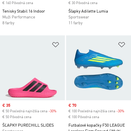
€ 160 Pôvodná cena
€ 30 Pôvodná cena
Tenisky Stabil 16 Indoor
Šľapky Adilette Lumia
Muži Performance
Sportswear
8 farby
11 farby
Pridať do zoznamu želaných polož
Pr
Sale price
€ 35
Sale price
€ 70
€ 50 Posledná najnižšia cena
-30%
Discount
€ 100 Posledná najnižšia cena
-30%
Dis
€ 50 Pôvodná cena
€ 100 Pôvodná cena
ŠĽAPKY PURECHILL SLIDES
Futbalové kopačky F50 LEAGUE