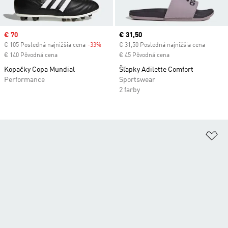
Sale price
€ 70
Current price
€ 31,50
€ 105 Posledná najnižšia cena
-33%
Discount
€ 31,50 Posledná najnižšia cena
€ 140 Pôvodná cena
€ 45 Pôvodná cena
Kopačky Copa Mundial
Šľapky Adilette Comfort
Performance
Sportswear
2 farby
Pr