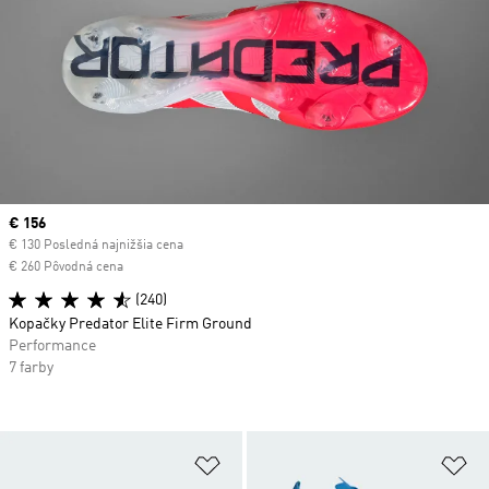
Current price
€ 156
€ 130 Posledná najnižšia cena
€ 260 Pôvodná cena
(240)
Kopačky Predator Elite Firm Ground
Performance
7 farby
Pridať do zoznamu želaných polož
Pr