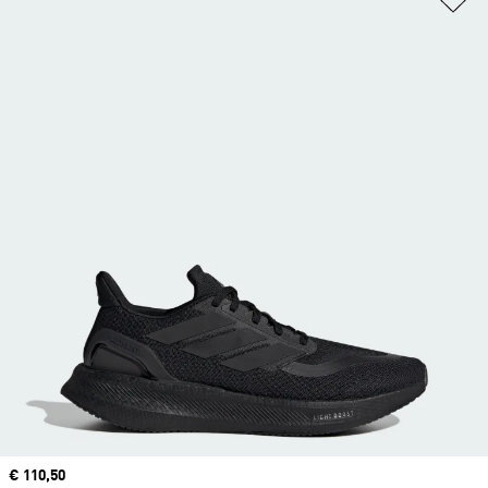
Current price
€ 110,50