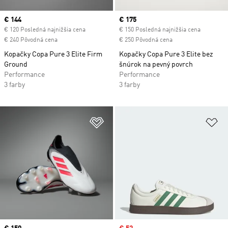
Current price
€ 144
Current price
€ 175
€ 120 Posledná najnižšia cena
€ 150 Posledná najnižšia cena
€ 240 Pôvodná cena
€ 250 Pôvodná cena
Kopačky Copa Pure 3 Elite Firm
Kopačky Copa Pure 3 Elite bez
Ground
šnúrok na pevný povrch
Performance
Performance
3 farby
3 farby
Pridať do zoznamu želaných polož
Pr