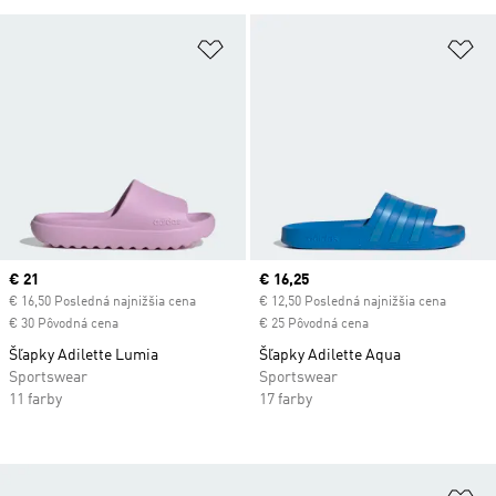
Pridať do zoznamu želaných polož
Pr
Current price
€ 21
Current price
€ 16,25
€ 16,50 Posledná najnižšia cena
€ 12,50 Posledná najnižšia cena
€ 30 Pôvodná cena
€ 25 Pôvodná cena
Šľapky Adilette Lumia
Šľapky Adilette Aqua
Sportswear
Sportswear
11 farby
17 farby
Pr