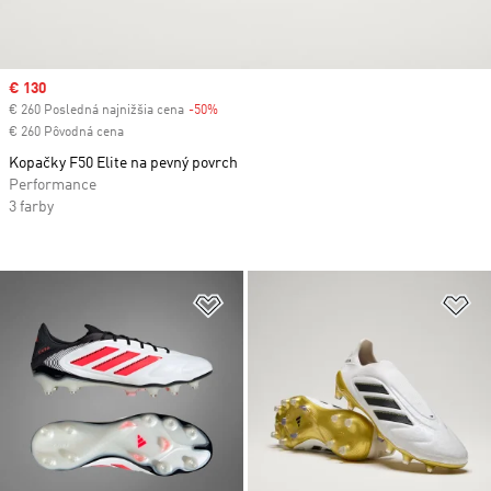
Sale price
€ 130
€ 260 Posledná najnižšia cena
-50%
Discount
€ 260 Pôvodná cena
Kopačky F50 Elite na pevný povrch
Performance
3 farby
Pridať do zoznamu želaných polož
Pr