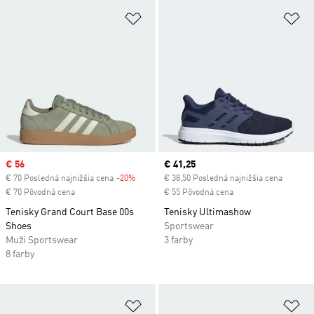
Pridať do zoznamu želaných polož
Pr
Sale price
€ 56
Current price
€ 41,25
€ 70 Posledná najnižšia cena
-20%
Discount
€ 38,50 Posledná najnižšia cena
€ 70 Pôvodná cena
€ 55 Pôvodná cena
Tenisky Grand Court Base 00s
Tenisky Ultimashow
Shoes
Sportswear
Muži Sportswear
3 farby
8 farby
Pridať do zoznamu želaných polož
Pr