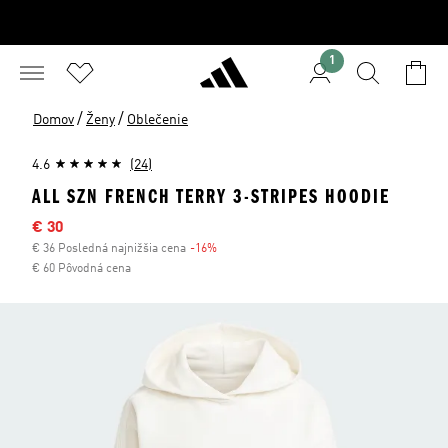
1
/
/
Domov
Ženy
Oblečenie
4.6
(24)
ALL SZN FRENCH TERRY 3-STRIPES HOODIE
Výpredajová cena
€ 30
€ 36 Posledná najnižšia cena
-16%
Zľava
€ 60 Pôvodná cena