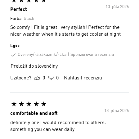
10. júla 2026
Perfect
Farba:
Black
So comfy ! Fit is great , very stylish! Perfect for the
nicer weather when it’s starts to get cooler at night
Lgxx
Overený/-á zákazník/-čka
Sponzorovaná recenzia
Preložiť do slovenčiny
Užitočné?
0
0
Nahlásiť recenziu
18. júna 2026
comfortable and soft
definitely one I would recommend to others.
something you can wear daily