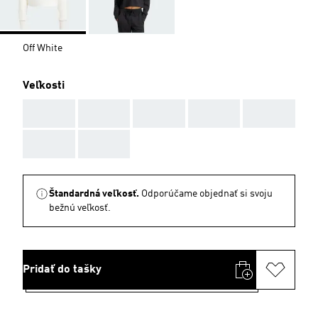
Off White
Veľkosti
AAA
AAA
AAA
AAA
AAA
AAA
AAA
Štandardná veľkosť.
Odporúčame objednať si svoju
bežnú veľkosť.
Pridať do tašky