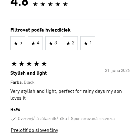
4.8
Filtrovať podľa hviezdičiek
5
4
3
2
1
21. júna 2026
Stylish and light
Farba:
Black
Very stylish and light, perfect for rainy days my son
loves it
Hs96
Overený/-á zákazník/-čka
Sponzorovaná recenzia
Preložiť do slovenčiny