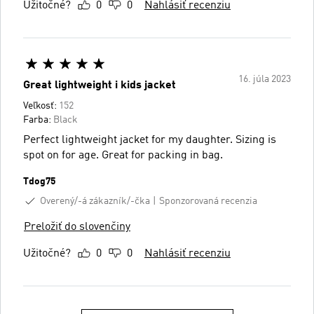
Užitočné?
0
0
Nahlásiť recenziu
16. júla 2023
Great lightweight i kids jacket
Veľkosť:
152
Farba:
Black
Perfect lightweight jacket for my daughter. Sizing is
spot on for age. Great for packing in bag.
Tdog75
Overený/-á zákazník/-čka
Sponzorovaná recenzia
Preložiť do slovenčiny
Užitočné?
0
0
Nahlásiť recenziu