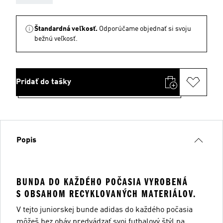
Štandardná veľkosť.
Odporúčame objednať si svoju
bežnú veľkosť.
Pridať do tašky
Popis
BUNDA DO KAŽDÉHO POČASIA VYROBENÁ
S OBSAHOM RECYKLOVANÝCH MATERIÁLOV.
V tejto juniorskej bunde adidas do každého počasia
môžeš bez obáv predvádzať svoj futbalový štýl na