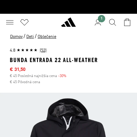
1
/
/
Domov
Deti
Oblečenie
4.8
(52)
BUNDA ENTRADA 22 ALL-WEATHER
Výpredajová cena
€ 31,50
€ 45 Posledná najnižšia cena
-30%
Zľava
€ 45 Pôvodná cena