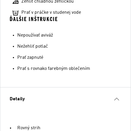
Žehliť chladnou žehličkou
Prať v práčke v studenej vode
ĎALŠIE INŠTRUKCIE
Nepoužívať aviváž
Nežehliť potlač
Prať zapnuté
Prať s rovnako farebným oblečením
Detaily
Rovný strih