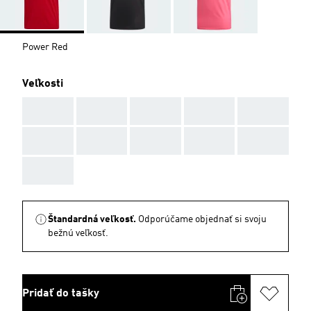
Power Red
Veľkosti
AAA
AAA
AAA
AAA
AAA
AAA
AAA
AAA
AAA
AAA
AAA
Štandardná veľkosť.
Odporúčame objednať si svoju
bežnú veľkosť.
Pridať do tašky