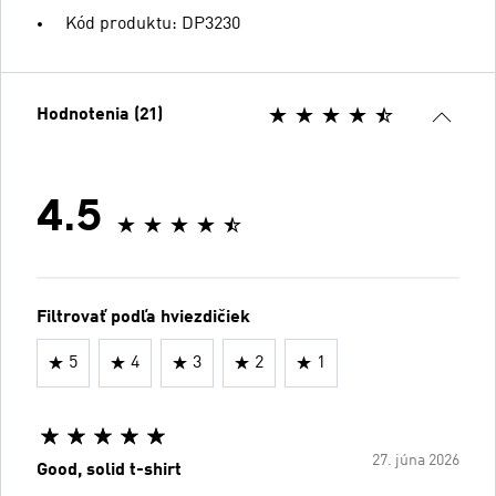
Kód produktu: DP3230
Hodnotenia (21)
4.5
Filtrovať podľa hviezdičiek
5
4
3
2
1
27. júna 2026
Good, solid t-shirt