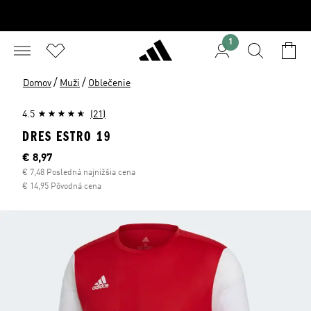
1
/
/
Domov
Muži
Oblečenie
4.5
(21)
DRES ESTRO 19
Aktuálna cena
€ 8,97
€ 7,48 Posledná najnižšia cena
€ 14,95 Pôvodná cena