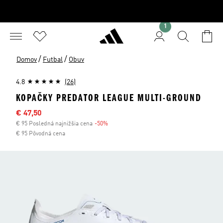
1
/
/
Domov
Futbal
Obuv
4.8
(26)
KOPAČKY PREDATOR LEAGUE MULTI-GROUND
Výpredajová cena
€ 47,50
€ 95 Posledná najnižšia cena
-50%
Zľava
€ 95 Pôvodná cena