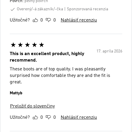
Povrch:
pevný povrch
Overený/-á zákazník/-čka
Sponzorovaná recenzia
Užitočné?
0
0
Nahlásiť recenziu
17. apríla 2026
This is an excellent product, highly
recommend.
These boots are of top quality. I was pleasantly
surprised how comfortable they are and the fit is
great.
Mattyb
Preložiť do slovenčiny
Užitočné?
0
0
Nahlásiť recenziu