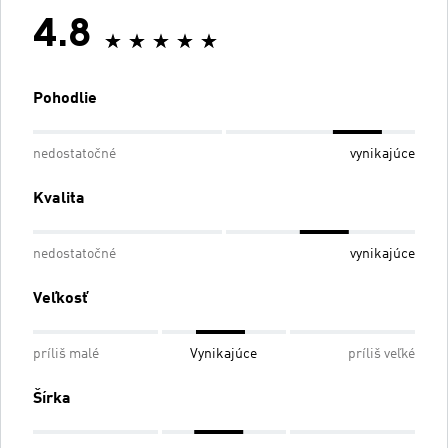
4.8
Pohodlie
nedostatočné
vynikajúce
Kvalita
nedostatočné
vynikajúce
Veľkosť
príliš malé
Vynikajúce
príliš veľké
Šírka