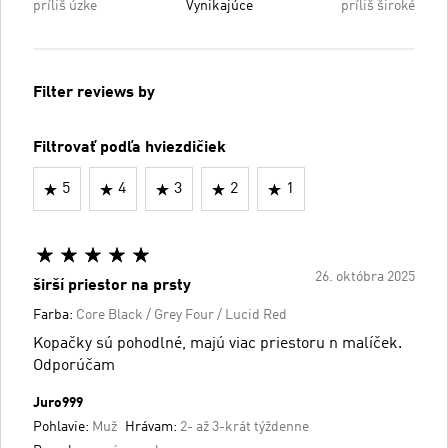
príliš úzke
Vynikajúce
príliš široké
Filter reviews by
Filtrovať podľa hviezdičiek
5
4
3
2
1
26. októbra 2025
širší priestor na prsty
Farba:
Core Black / Grey Four / Lucid Red
Kopačky sú pohodlné, majú viac priestoru n malíček.
Odporúčam
Juro999
Pohlavie:
Muž
Hrávam:
2- až 3-krát týždenne