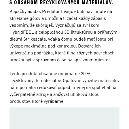
S OBSAHOM RECYKLOVANÝCH MATERIÁLOV.
Kopačky adidas Predator League boli navrhnuté na
strieľanie gólov a umožnia ti začať každý zápas s
vedomím, že skóruješ. Vyznačujú sa zvrškom
HybridFEEL s celoplošnou 3D štruktúrou a priľnavými
dielmi Strikescale, vďaka čomu budeš mať loptu pri
výkope maximálne pod kontrolou. Dotvára ich
univerzálna podrážka, ktorá ti na rôznych povrchoch
umožní byť v správnom čase na správnom mieste.
Tento produkt obsahuje minimálne 20 %
recyklovaných materiálov. Opätovné využitie materiálov
nám pomáha redukovať odpad, menej sa spoliehať na
vyčerpateľné zdroje a znižovať uhlíkovú stopu
produktov, ktoré vyrábame.