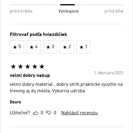
príliš krátke
Vynikajúce
príliš dlhé
Filtrovať podľa hviezdičiek
5
4
3
2
1
1. februára 2025
velmi dobry nakup
velmi dobry material , dobry strih,prakticke vyuzitie na
trening aj do mesta. Vyborna udrzba
Dzuro
Užitočné?
0
0
Nahlásiť recenziu