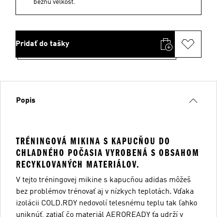
bežnú veľkosť.
Pridať do tašky
Popis
TRÉNINGOVÁ MIKINA S KAPUCŇOU DO
CHLADNÉHO POČASIA VYROBENÁ S OBSAHOM
RECYKLOVANÝCH MATERIÁLOV.
V tejto tréningovej mikine s kapucňou adidas môžeš
bez problémov trénovať aj v nízkych teplotách. Vďaka
izolácii COLD.RDY nedovolí telesnému teplu tak ľahko
uniknúť, zatiaľ čo materiál AEROREADY ťa udrží v