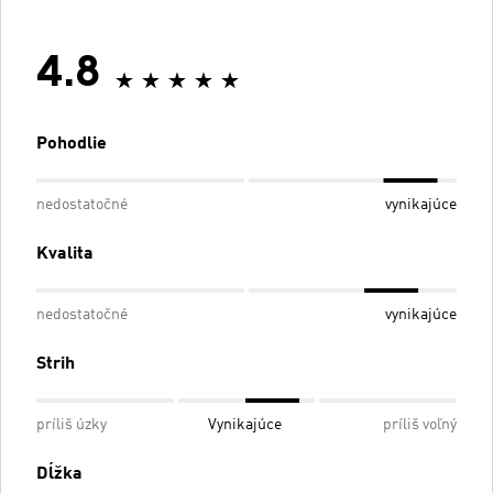
4.8
Pohodlie
nedostatočné
vynikajúce
Kvalita
nedostatočné
vynikajúce
Strih
príliš úzky
Vynikajúce
príliš voľný
Dĺžka