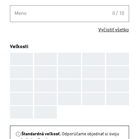
Meno
0 / 10
Vyčistiť všetko
Veľkosti
AAA
AAA
AAA
AAA
AAA
AAA
AAA
AAA
AAA
AAA
AAA
AAA
AAA
AAA
AAA
AAA
AAA
AAA
AAA
AAA
AAA
AAA
Štandardná veľkosť.
Odporúčame objednať si svoju