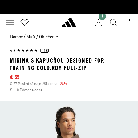
1
/
/
Domov
Muži
Oblečenie
4.8
(218)
MIKINA S KAPUCŇOU DESIGNED FOR
TRAINING COLD.RDY FULL-ZIP
Výpredajová cena
€ 55
€ 77 Posledná najnižšia cena
-28%
Zľava
€ 110 Pôvodná cena