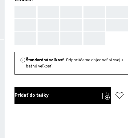
Veľkosti
AAA
AAA
AAA
AAA
AAA
AAA
AAA
AAA
AAA
AAA
AAA
AAA
AAA
AAA
Štandardná veľkosť.
Odporúčame objednať si svoju
bežnú veľkosť.
Pridať do tašky