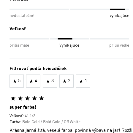
nedostatočné
vynikajúce
Veľkosť
príliš malé
Vynikajúce
príliš veľké
Filtrovať podľa hviezdičiek
5
4
3
2
1
super farba!
Veľkosť:
41 1/3
Farba:
Bold Gold / Bold Gold / Off White
Krásna jarná žltá, veselá farba, povinná výbava na jar! Rozžia