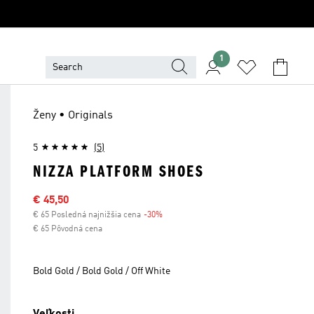
1
Ženy • Originals
5
(5)
NIZZA PLATFORM SHOES
Výpredajová cena
€ 45,50
€ 65 Posledná najnižšia cena
-30%
Zľava
€ 65 Pôvodná cena
Bold Gold / Bold Gold / Off White