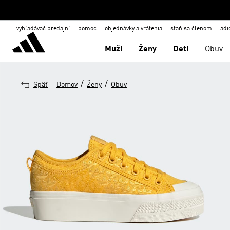
vyhľadávač predajní
pomoc
objednávky a vrátenia
staň sa členom
adi
Muži
Ženy
Deti
Obuv
/
/
Späť
Domov
Ženy
Obuv