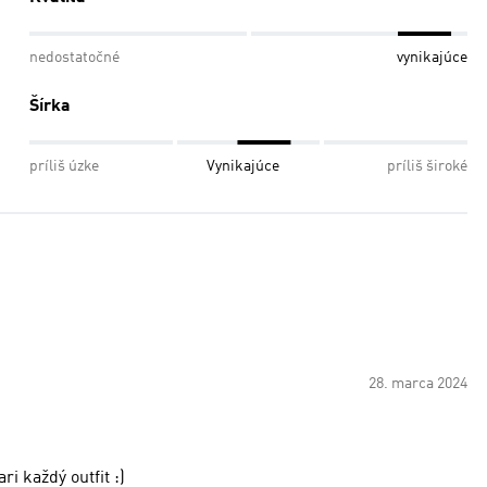
nedostatočné
vynikajúce
Šírka
príliš úzke
Vynikajúce
príliš široké
28. marca 2024
ri každý outfit :)