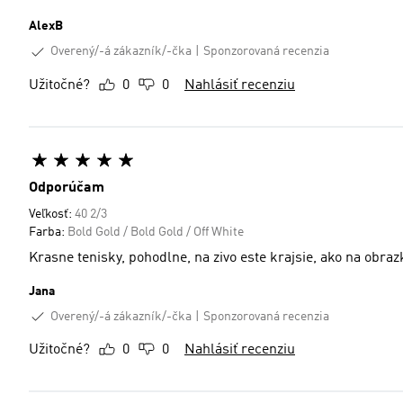
AlexB
Overený/-á zákazník/-čka
Sponzorovaná recenzia
Užitočné?
0
0
Nahlásiť recenziu
Odporúčam
Veľkosť:
40 2/3
Farba:
Bold Gold / Bold Gold / Off White
Krasne tenisky, pohodlne, na zivo este krajsie, ako na obra
Jana
Overený/-á zákazník/-čka
Sponzorovaná recenzia
Užitočné?
0
0
Nahlásiť recenziu