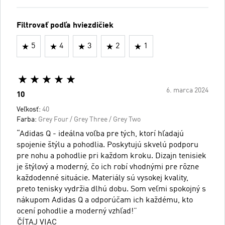
Filtrovať podľa hviezdičiek
5
4
3
2
1
6. marca 2024
10
Veľkosť:
40
Farba:
Grey Four / Grey Three / Grey Two
“Adidas Q - ideálna voľba pre tých, ktorí hľadajú
spojenie štýlu a pohodlia. Poskytujú skvelú podporu
pre nohu a pohodlie pri každom kroku. Dizajn tenisiek
je štýlový a moderný, čo ich robí vhodnými pre rôzne
každodenné situácie. Materiály sú vysokej kvality,
preto tenisky vydržia dlhú dobu. Som veľmi spokojný s
nákupom Adidas Q a odporúčam ich každému, kto
ocení pohodlie a moderný vzhľad!”
ČÍTAJ VIAC