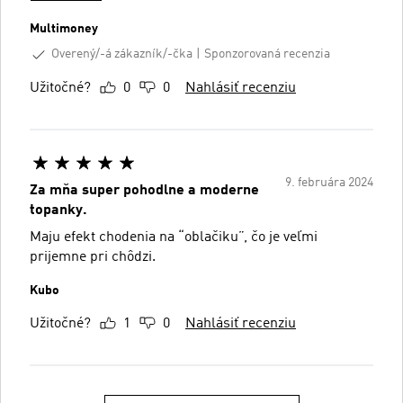
Multimoney
Overený/-á zákazník/-čka
Sponzorovaná recenzia
Užitočné?
0
0
Nahlásiť recenziu
9. februára 2024
Za mňa super pohodlne a moderne
topanky.
Maju efekt chodenia na “oblačiku”, čo je veľmi
prijemne pri chôdzi.
Kubo
Užitočné?
1
0
Nahlásiť recenziu