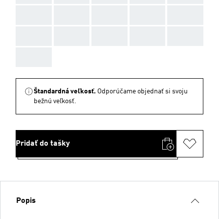
AAA
AAA
AAA
AAA
AAA
AAA
AAA
AAA
AAA
AAA
AAA
Štandardná veľkosť.
Odporúčame objednať si svoju
bežnú veľkosť.
Pridať do tašky
Popis