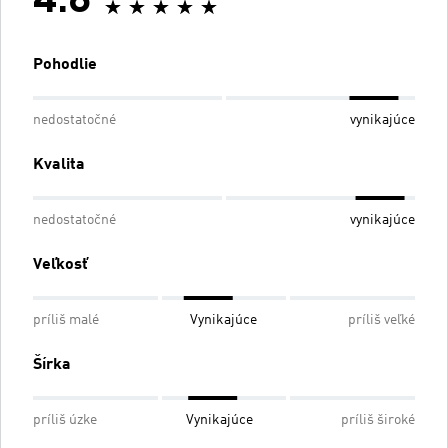
4.8
Pohodlie
nedostatočné
vynikajúce
Kvalita
nedostatočné
vynikajúce
Veľkosť
príliš malé
Vynikajúce
príliš veľké
Šírka
príliš úzke
Vynikajúce
príliš široké