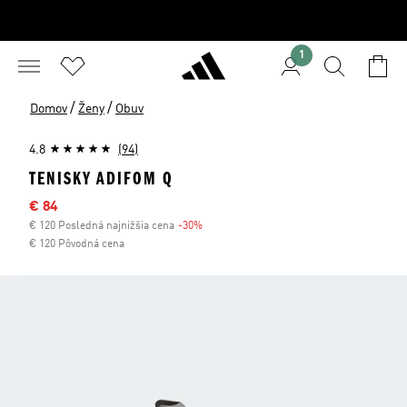
1
/
/
Domov
Ženy
Obuv
4.8
(94)
TENISKY ADIFOM Q
Výpredajová cena
€ 84
€ 120 Posledná najnižšia cena
-30%
Zľava
€ 120 Pôvodná cena