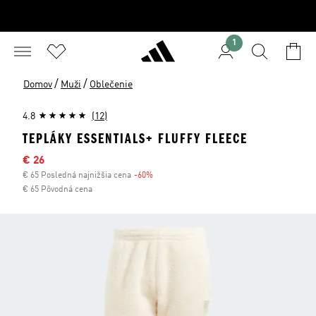
1
/
/
Domov
Muži
Oblečenie
4.8
(12)
TEPLÁKY ESSENTIALS+ FLUFFY FLEECE
Výpredajová cena
€ 26
€ 65 Posledná najnižšia cena
-60%
Zľava
€ 65 Pôvodná cena