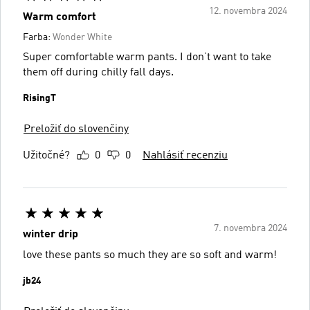
12. novembra 2024
Warm comfort
Farba:
Wonder White
Super comfortable warm pants. I don’t want to take
them off during chilly fall days.
RisingT
Preložiť do slovenčiny
Užitočné?
0
0
Nahlásiť recenziu
7. novembra 2024
winter drip
love these pants so much they are so soft and warm!
jb24