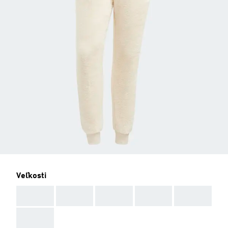
Veľkosti
AAA
AAA
AAA
AAA
AAA
AAA