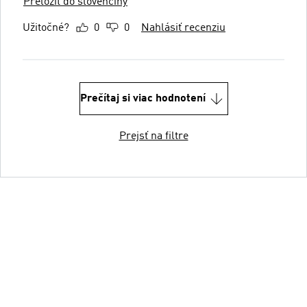
Preložiť do slovenčiny
Užitočné?
0
0
Nahlásiť recenziu
Prečítaj si viac hodnotení
Prejsť na filtre