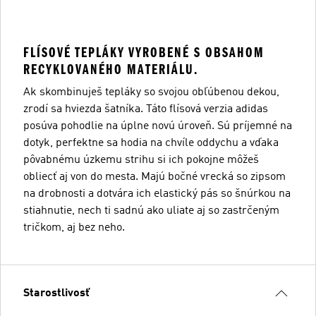
FLÍSOVÉ TEPLÁKY VYROBENÉ S OBSAHOM
RECYKLOVANÉHO MATERIÁLU.
Ak skombinuješ tepláky so svojou obľúbenou dekou,
zrodí sa hviezda šatníka. Táto flísová verzia adidas
posúva pohodlie na úplne novú úroveň. Sú príjemné na
dotyk, perfektne sa hodia na chvíle oddychu a vďaka
pôvabnému úzkemu strihu si ich pokojne môžeš
obliecť aj von do mesta. Majú bočné vrecká so zipsom
na drobnosti a dotvára ich elastický pás so šnúrkou na
stiahnutie, nech ti sadnú ako uliate aj so zastrčeným
tričkom, aj bez neho.
Starostlivosť