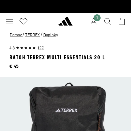
1
/
/
Domov
TERREX
Doplnky
4.8
(22)
BATOH TERREX MULTI ESSENTIALS 20 L
Cena
€ 45