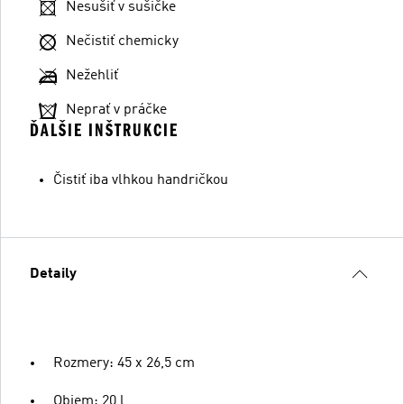
Nesušiť v sušičke
Nečistiť chemicky
Nežehliť
Neprať v práčke
ĎALŠIE INŠTRUKCIE
Čistiť iba vlhkou handričkou
Detaily
Rozmery: 45 x 26,5 cm
Objem: 20 l