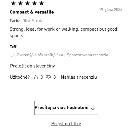
19. júna 2026
Compact & versatile
Farba:
Olive Strata
Strong, ideal for work or walking, compact but good
space.
Taff
Overený/-á zákazník/-čka
Sponzorovaná recenzia
Preložiť do slovenčiny
Užitočné?
0
0
Nahlásiť recenziu
Prečítaj si viac hodnotení
Prejsť na filtre