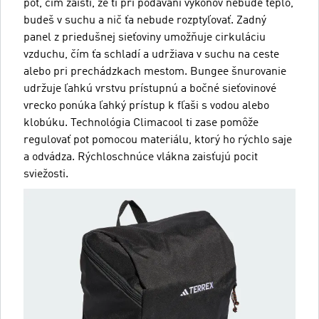
pot, čím zaistí, že ti pri podávaní výkonov nebude teplo,
budeš v suchu a nič ťa nebude rozptyľovať. Zadný
panel z priedušnej sieťoviny umožňuje cirkuláciu
vzduchu, čím ťa schladí a udržiava v suchu na ceste
alebo pri prechádzkach mestom. Bungee šnurovanie
udržuje ľahkú vrstvu prístupnú a bočné sieťovinové
vrecko ponúka ľahký prístup k fľaši s vodou alebo
klobúku. Technológia Climacool ti zase pomôže
regulovať pot pomocou materiálu, ktorý ho rýchlo saje
a odvádza. Rýchloschnúce vlákna zaisťujú pocit
sviežosti.