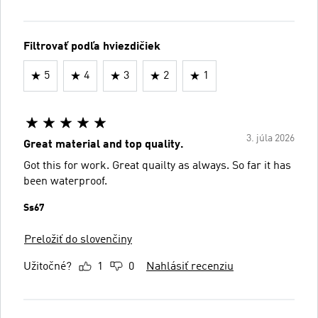
Filtrovať podľa hviezdičiek
5
4
3
2
1
3. júla 2026
Great material and top quality.
Got this for work. Great quailty as always. So far it has
been waterproof.
Ss67
Preložiť do slovenčiny
Užitočné?
1
0
Nahlásiť recenziu