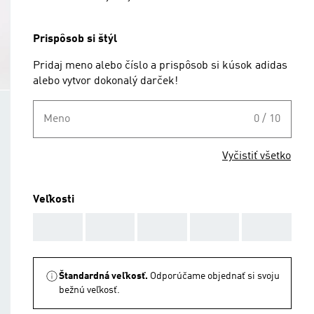
Prispôsob si štýl
Pridaj meno alebo číslo a prispôsob si kúsok adidas
alebo vytvor dokonalý darček!
Meno
0 / 10
Vyčistiť všetko
Veľkosti
AAA
AAA
AAA
AAA
AAA
Štandardná veľkosť.
Odporúčame objednať si svoju
bežnú veľkosť.