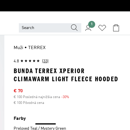
1
Muži • TERREX
4.8
(33)
BUNDA TERREX XPERIOR
CLIMAWARM LIGHT FLEECE HOODED
Výpredajová cena
€ 70
€ 100 Posledná najnižšia cena
-30%
Zľava
€ 100 Pôvodná cena
Farby
Preloved Teal / Mystery Green