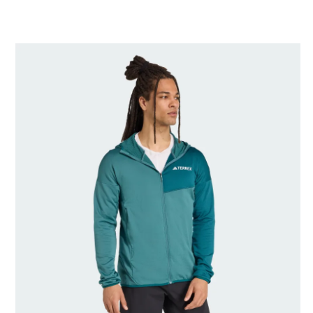
Miery modela/-ky