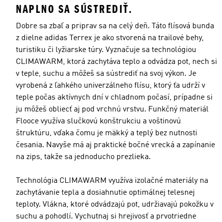
NAPLNO SA SÚSTREDIŤ.
Dobre sa zbaľ a priprav sa na celý deň. Táto flísová bunda
z dielne adidas Terrex je ako stvorená na trailové behy,
turistiku či lyžiarske túry. Vyznačuje sa technológiou
CLIMAWARM, ktorá zachytáva teplo a odvádza pot, nech si
v teple, suchu a môžeš sa sústrediť na svoj výkon. Je
vyrobená z ľahkého univerzálneho flísu, ktorý ťa udrží v
teple počas aktívnych dní v chladnom počasí, prípadne si
ju môžeš obliecť aj pod vrchnú vrstvu. Funkčný materiál
Flooce využíva slučkovú konštrukciu a voštinovú
štruktúru, vďaka čomu je mäkký a teplý bez nutnosti
česania. Navyše má aj praktické bočné vrecká a zapínanie
na zips, takže sa jednoducho prezlieka.
Technológia CLIMAWARM využíva izolačné materiály na
zachytávanie tepla a dosiahnutie optimálnej telesnej
teploty. Vlákna, ktoré odvádzajú pot, udržiavajú pokožku v
suchu a pohodlí. Vychutnaj si hrejivosť a prvotriedne