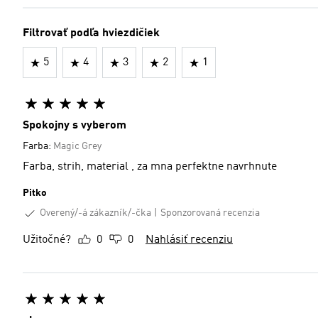
Filtrovať podľa hviezdičiek
5
4
3
2
1
Spokojny s vyberom
Farba:
Magic Grey
Farba, strih, material , za mna perfektne navrhnute
Pitko
Overený/-á zákazník/-čka
Sponzorovaná recenzia
Užitočné?
0
0
Nahlásiť recenziu