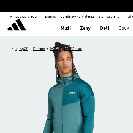
vyhľadávač predajní
pomoc
objednávky a vrátenia
staň sa členom
adi
Muži
Ženy
Deti
Obuv
/
/
Späť
Domov
Muži
Oblečenie