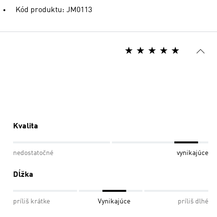
Kód produktu: JM0113
Kvalita
nedostatočné
vynikajúce
Dĺžka
príliš krátke
Vynikajúce
príliš dlhé