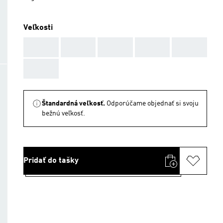
Veľkosti
AAA
AAA
AAA
AAA
AAA
AAA
Štandardná veľkosť.
Odporúčame objednať si svoju
bežnú veľkosť.
Pridať do tašky