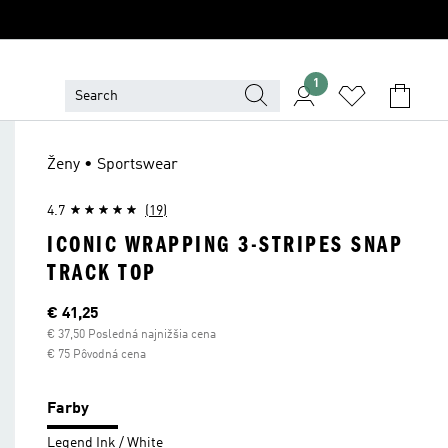
1
Ženy • Sportswear
4.7
(19)
ICONIC WRAPPING 3-STRIPES SNAP
TRACK TOP
Aktuálna cena
€ 41,25
€ 37,50 Posledná najnižšia cena
€ 75 Pôvodná cena
Farby
Legend Ink / White