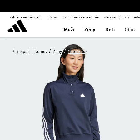
vyhľadávač predajní
pomoc
objednávky a vrátenia
staň sa členom
adi
Muži
Ženy
Deti
Obuv
/
/
Späť
Domov
Ženy
Oblečenie