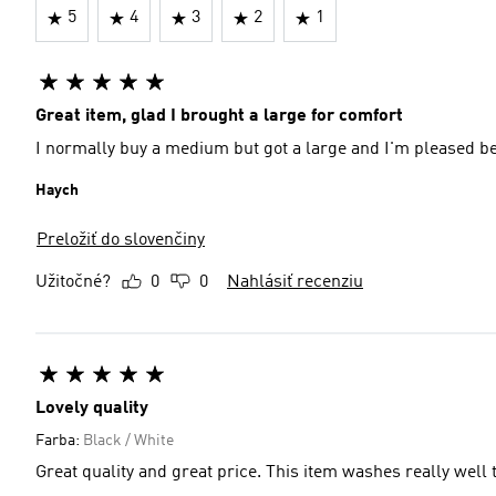
5
4
3
2
1
Great item, glad I brought a large for comfort
I normally buy a medium but got a large and I'm pleased beca
Haych
Preložiť do slovenčiny
Užitočné?
0
0
Nahlásiť recenziu
Lovely quality
Farba:
Black / White
Great quality and great price. This item washes really well 