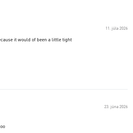
11. júla 2026
use it would of been a little tight
23. júna 2026
too