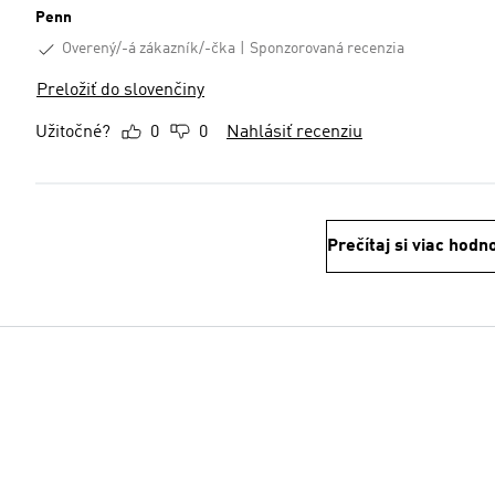
Penn
Overený/-á zákazník/-čka
Sponzorovaná recenzia
Preložiť do slovenčiny
Užitočné?
0
0
Nahlásiť recenziu
Prečítaj si viac hodn