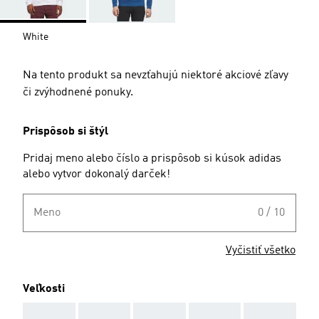
White
Na tento produkt sa nevzťahujú niektoré akciové zľavy
či zvýhodnené ponuky.
Prispôsob si štýl
Pridaj meno alebo číslo a prispôsob si kúsok adidas
alebo vytvor dokonalý darček!
Meno
0 / 10
Vyčistiť všetko
Veľkosti
AAA
AAA
AAA
AAA
AAA