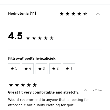
Hodnotenia (11)
4.5
Filtrovať podľa hviezdičiek
5
4
3
2
1
25. júla 2026
Great fit very comfortable and stretchy.
Would recommend to anyone that is looking for
affordable but quality clothing for golf.