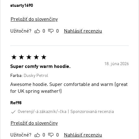
stuarty1690
Preložiť do slovenčiny
Užitočné?
0
0
Nahlásiť recenziu
18. júna 2026
Super comfy warm hoodie.
Farba:
Dusky Petrol
Awesome hoodie. Super comfortable and warm (great
for UK spring weather!)
Ref98
Overený/-á zákazník/-čka
Sponzorovaná recenzia
Preložiť do slovenčiny
Užitočné?
0
0
Nahlásiť recenziu