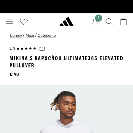
1
/
/
Domov
Muži
Oblečenie
4.5
(11)
MIKINA S KAPUCŇOU ULTIMATE365 ELEVATED
PULLOVER
Cena
€ 90