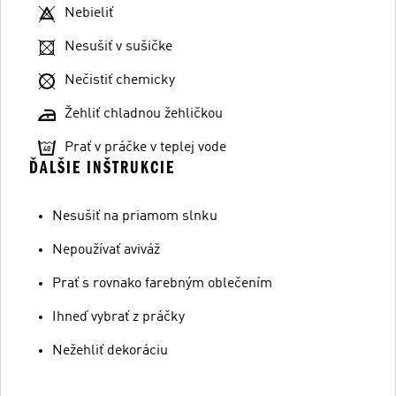
Nebieliť
Nesušiť v sušičke
Nečistiť chemicky
Žehliť chladnou žehličkou
Prať v práčke v teplej vode
ĎALŠIE INŠTRUKCIE
Nesušiť na priamom slnku
Nepoužívať aviváž
Prať s rovnako farebným oblečením
Ihneď vybrať z práčky
Nežehliť dekoráciu