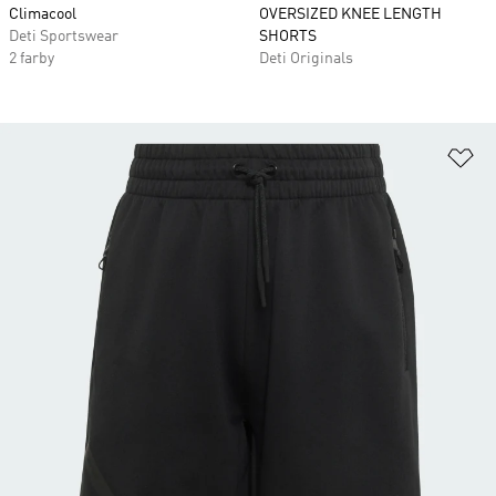
Climacool
OVERSIZED KNEE LENGTH
Deti Sportswear
SHORTS
2 farby
Deti Originals
Pr