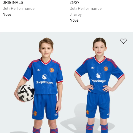
ORIGINALS
26/27
Deti Performance
Deti Performance
Nové
3 farby
Nové
Pr