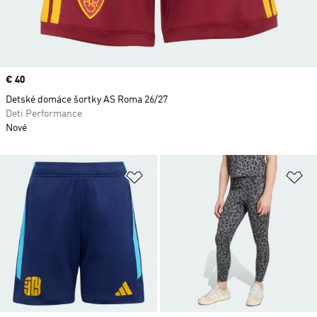
Price
€ 40
Detské domáce šortky AS Roma 26/27
Deti Performance
Nové
Pridať do zoznamu želaných polož
Pr