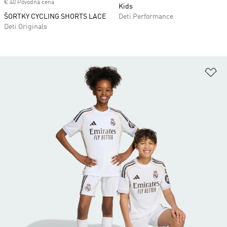
€ 40 Pôvodná cena
Kids
ŠORTKY CYCLING SHORTS LACE
Deti Performance
Deti Originals
Pr