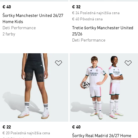
Price
€ 40
Current price
€ 32
€ 24 Posledná najnižšia cena
Šortky Manchester United 26/27
€ 40 Pôvodná cena
Home Kids
Deti Performance
Tretie šortky Manchester United
2 farby
25/26
Deti Performance
Pridať do zoznamu želaných polož
Pr
Current price
€ 22
Price
€ 40
€ 20 Posledná najnižšia cena
Šortky Real Madrid 26/27 Home