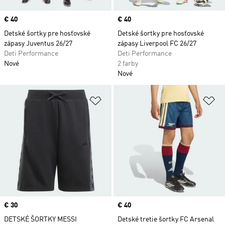
Price
€ 40
Price
€ 40
Detské šortky pre hosťovské
Detské šortky pre hosťovské
zápasy Juventus 26/27
zápasy Liverpool FC 26/27
Deti Performance
Deti Performance
Nové
2 farby
Nové
Pridať do zoznamu želaných polož
Pr
Price
€ 30
Price
€ 40
DETSKÉ ŠORTKY MESSI
Detské tretie šortky FC Arsenal