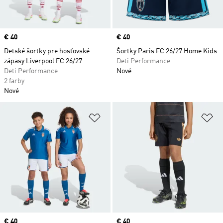
Price
€ 40
Price
€ 40
Detské šortky pre hosťovské
Šortky Paris FC 26/27 Home Kids
zápasy Liverpool FC 26/27
Deti Performance
Deti Performance
Nové
2 farby
Nové
Pridať do zoznamu želaných polož
Pr
Price
€ 40
Price
€ 40