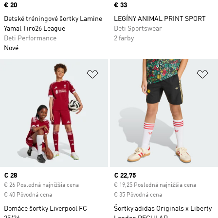
Price
€ 20
Price
€ 33
Detské tréningové šortky Lamine
LEGÍNY ANIMAL PRINT SPORT
Yamal Tiro26 League
Deti Sportswear
Deti Performance
2 farby
Nové
Pridať do zoznamu želaných polož
Pr
Current price
€ 28
Current price
€ 22,75
€ 26 Posledná najnižšia cena
€ 19,25 Posledná najnižšia cena
€ 40 Pôvodná cena
€ 35 Pôvodná cena
Domáce šortky Liverpool FC
Šortky adidas Originals x Liberty