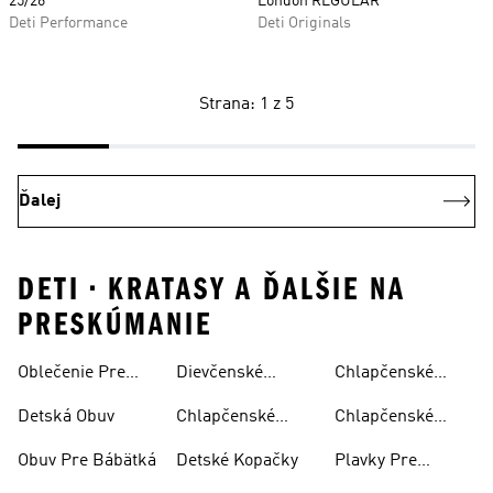
25/26
London REGULAR
Deti Performance
Deti Originals
Strana: 1 z 5
Ďalej
DETI • KRATASY A ĎALŠIE NA
PRESKÚMANIE
Oblečenie Pre
Dievčenské
Chlapčenské
Bábätká
Šľapky
Bundy
Detská Obuv
Chlapčenské
Chlapčenské
Šľapky
Teplákové
Obuv Pre Bábätká
Detské Kopačky
Plavky Pre
Súpravy
Dievčatá