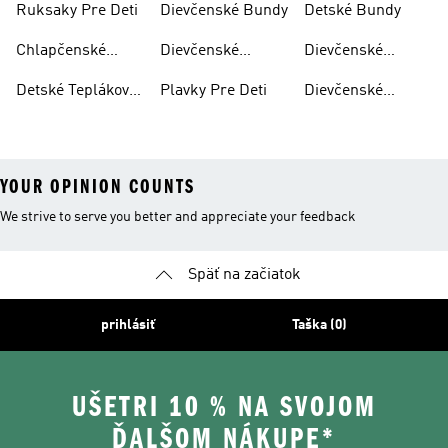
Ruksaky Pre Deti
Dievčenské Bundy
Detské Bundy
Chlapčenské
Dievčenské
Dievčenské
Nohavice
Nohavice
Teplákové
Detské Teplákové
Plavky Pre Deti
Dievčenské
Súpravy
Súpravy
Mikiny S
Kapucňou
YOUR OPINION COUNTS
We strive to serve you better and appreciate your feedback
Späť na začiatok
prihlásiť
Taška (0)
UŠETRI 10 % NA SVOJOM
ĎALŠOM NÁKUPE*