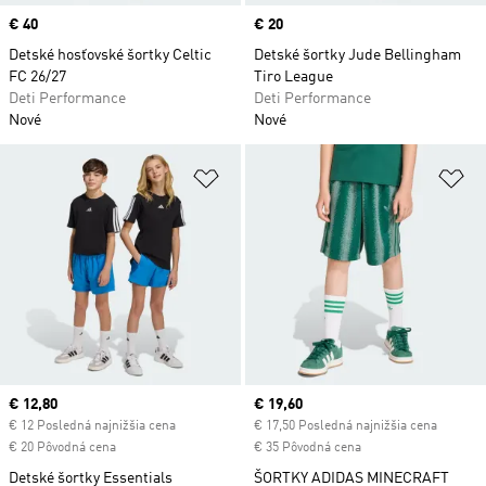
Price
€ 40
Price
€ 20
Detské hosťovské šortky Celtic
Detské šortky Jude Bellingham
FC 26/27
Tiro League
Deti Performance
Deti Performance
Nové
Nové
Pridať do zoznamu želaných polož
Pr
Current price
€ 12,80
Current price
€ 19,60
€ 12 Posledná najnižšia cena
€ 17,50 Posledná najnižšia cena
€ 20 Pôvodná cena
€ 35 Pôvodná cena
Detské šortky Essentials
ŠORTKY ADIDAS MINECRAFT