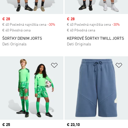
Sale price
€ 28
Sale price
€ 28
€ 40 Posledná najnižšia cena
-30%
Discount
€ 40 Posledná najnižšia cena
-30%
Disc
€ 40 Pôvodná cena
€ 40 Pôvodná cena
ŠORTKY DENIM JORTS
KEPROVÉ ŠORTKY TWILL JORTS
Deti Originals
Deti Originals
Pridať do zoznamu želaných polož
Pr
Price
€ 25
Current price
€ 23,10