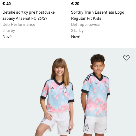
Price
€ 40
Price
€ 20
Detské šortky pre hosťovské
Šortky Train Essentials Logo
zápasy Arsenal FC 26/27
Regular Fit Kids
Deti Performance
Deti Sportswear
3 farby
2 farby
Nové
Nové
Pr