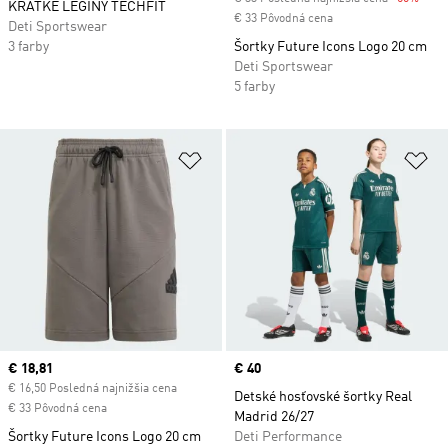
KRÁTKE LEGÍNY TECHFIT
€ 33 Pôvodná cena
Deti Sportswear
3 farby
Šortky Future Icons Logo 20 cm
Deti Sportswear
5 farby
Pridať do zoznamu želaných polož
Pr
Current price
€ 18,81
Price
€ 40
€ 16,50 Posledná najnižšia cena
Detské hosťovské šortky Real
€ 33 Pôvodná cena
Madrid 26/27
Šortky Future Icons Logo 20 cm
Deti Performance