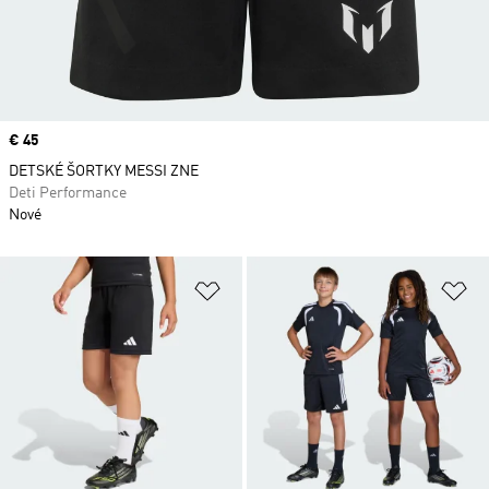
Price
€ 45
DETSKÉ ŠORTKY MESSI ZNE
Deti Performance
Nové
Pridať do zoznamu želaných polož
Pr