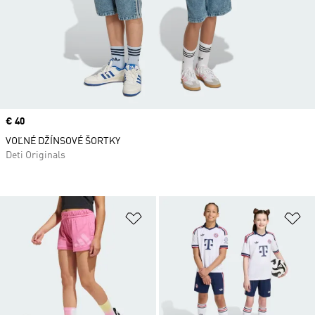
Price
€ 40
VOĽNÉ DŽÍNSOVÉ ŠORTKY
Deti Originals
Pridať do zoznamu želaných polož
Pr