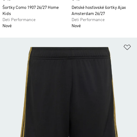
Šortky Como 1907 26/27 Home
Detské hosťovské šortky Ajax
Kids
Amsterdam 26/27
Deti Performance
Deti Performance
Nové
Nové
Pr