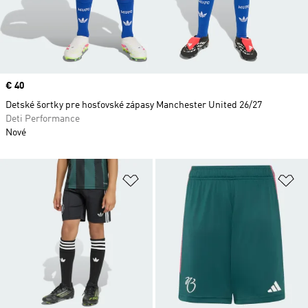
Price
€ 40
Detské šortky pre hosťovské zápasy Manchester United 26/27
Deti Performance
Nové
Pridať do zoznamu želaných polož
Pr