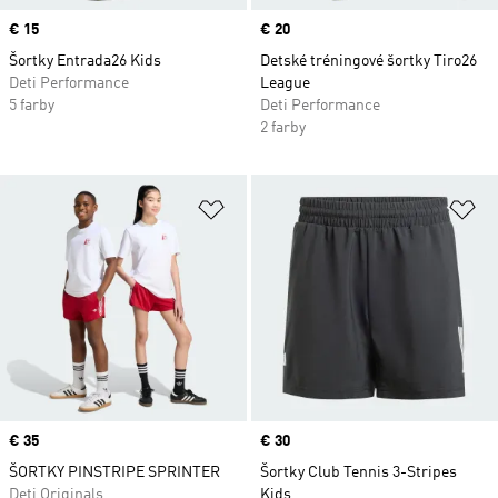
Price
€ 15
Price
€ 20
Šortky Entrada26 Kids
Detské tréningové šortky Tiro26
Deti Performance
League
5 farby
Deti Performance
2 farby
Pridať do zoznamu želaných polož
Pr
Price
€ 35
Price
€ 30
ŠORTKY PINSTRIPE SPRINTER
Šortky Club Tennis 3-Stripes
Deti Originals
Kids