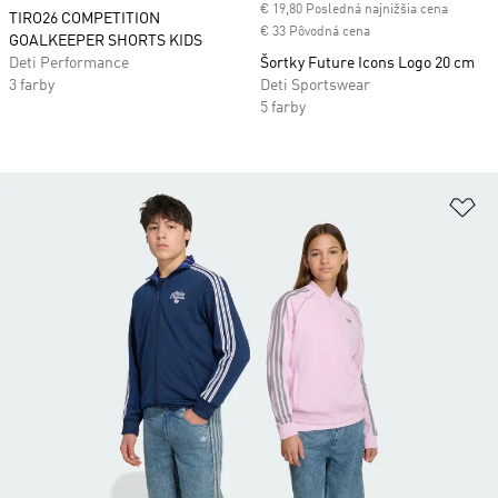
€ 19,80 Posledná najnižšia cena
TIRO26 COMPETITION
€ 33 Pôvodná cena
GOALKEEPER SHORTS KIDS
Deti Performance
Šortky Future Icons Logo 20 cm
3 farby
Deti Sportswear
5 farby
Pr