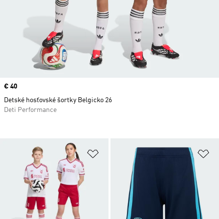
Price
€ 40
Detské hosťovské šortky Belgicko 26
Deti Performance
Pridať do zoznamu želaných polož
Pr