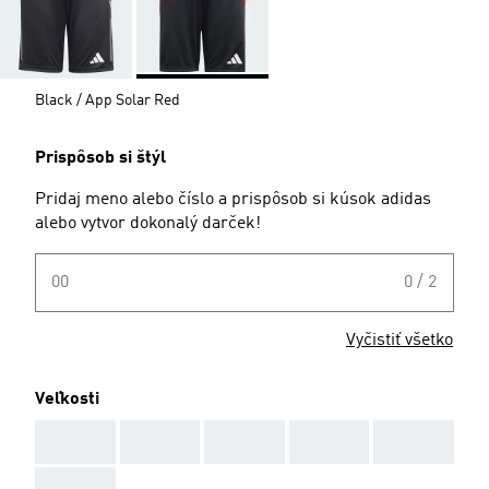
Black / App Solar Red
Prispôsob si štýl
Pridaj meno alebo číslo a prispôsob si kúsok adidas
alebo vytvor dokonalý darček!
00
0 / 2
Vyčistiť všetko
Veľkosti
AAA
AAA
AAA
AAA
AAA
AAA