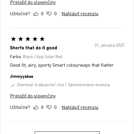
Preložiť do slovenčiny
Užitočné?
0
0
Nahlásiť recenziu
31. januára 2025
Shorts that do it good
Farba:
Black / App Solar Red
Good fit, airy, sporty Smart colourways that flatter
Jimmyyabas
Overený/-á zákazník/-čka
Sponzorovaná recenzia
Preložiť do slovenčiny
Užitočné?
0
0
Nahlásiť recenziu