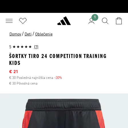
1
/
/
Domov
Deti
Oblečenie
5
(7)
ŠORTKY TIRO 24 COMPETITION TRAINING
KIDS
Výpredajová cena
€ 21
€ 30 Posledná najnižšia cena
-30%
Zľava
€ 30 Pôvodná cena