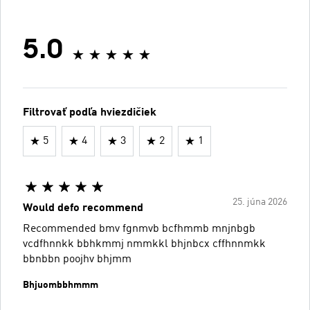
5.0
Filtrovať podľa hviezdičiek
5
4
3
2
1
25. júna 2026
Would defo recommend
Recommended bmv fgnmvb bcfhmmb mnjnbgb
vcdfhnnkk bbhkmmj nmmkkl bhjnbcx cffhnnmkk
bbnbbn poojhv bhjmm
Bhjuombbhmmm