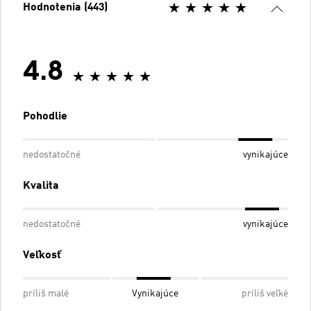
Hodnotenia (443)
4.8
Pohodlie
nedostatočné
vynikajúce
Kvalita
nedostatočné
vynikajúce
Veľkosť
príliš malé
Vynikajúce
príliš veľké