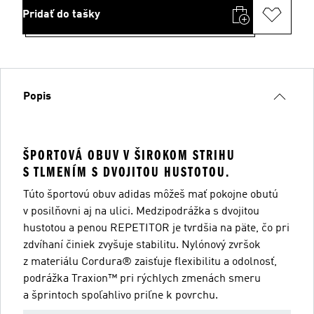
Pridať do tašky
Popis
ŠPORTOVÁ OBUV V ŠIROKOM STRIHU
S TLMENÍM S DVOJITOU HUSTOTOU.
Túto športovú obuv adidas môžeš mať pokojne obutú
v posilňovni aj na ulici. Medzipodrážka s dvojitou
hustotou a penou REPETITOR je tvrdšia na päte, čo pri
zdvíhaní činiek zvyšuje stabilitu. Nylónový zvršok
z materiálu Cordura® zaisťuje flexibilitu a odolnosť,
podrážka Traxion™ pri rýchlych zmenách smeru
a šprintoch spoľahlivo priľne k povrchu.