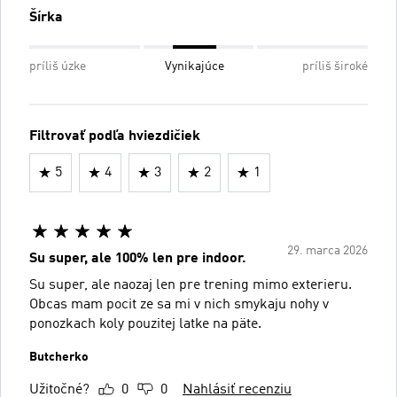
Šírka
príliš úzke
Vynikajúce
príliš široké
Filtrovať podľa hviezdičiek
5
4
3
2
1
29. marca 2026
Su super, ale 100% len pre indoor.
Su super, ale naozaj len pre trening mimo exterieru.
Obcas mam pocit ze sa mi v nich smykaju nohy v
ponozkach koly pouzitej latke na päte.
Butcherko
Užitočné?
0
0
Nahlásiť recenziu