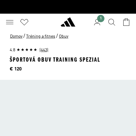
1
/
/
Domov
Tréning a fitnes
Obuv
4.8
(443)
ŠPORTOVÁ OBUV TRAINING SPEZIAL
Cena
€ 120