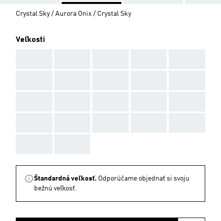
Crystal Sky / Aurora Onix / Crystal Sky
Veľkosti
AAA
AAA
AAA
AAA
AAA
AAA
AAA
AAA
AAA
AAA
AAA
AAA
AAA
AAA
AAA
AAA
AAA
AAA
AAA
AAA
AAA
AAA
Štandardná veľkosť.
Odporúčame objednať si svoju
bežnú veľkosť.