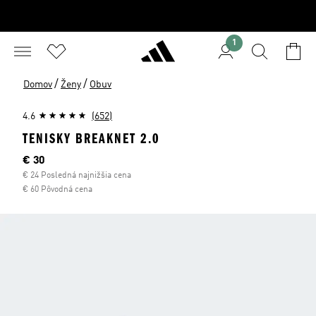
1
/
/
Domov
Ženy
Obuv
4.6
(652)
TENISKY BREAKNET 2.0
Aktuálna cena
€ 30
€ 24 Posledná najnižšia cena
€ 60 Pôvodná cena