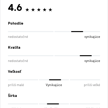
4.6
Pohodlie
nedostatočné
vynikajúce
Kvalita
nedostatočné
vynikajúce
Veľkosť
príliš malé
Vynikajúce
príliš veľké
Šírka