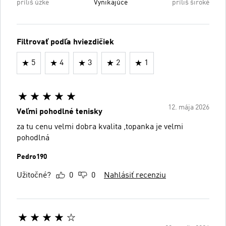
príliš úzke
Vynikajúce
príliš široké
Filtrovať podľa hviezdičiek
5
4
3
2
1
12. mája 2026
Veľmi pohodlné tenisky
za tu cenu velmi dobra kvalita ,topanka je velmi
pohodlná
Pedro190
Užitočné?
0
0
Nahlásiť recenziu