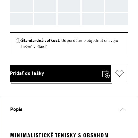
AAA
AAA
AAA
AAA
AAA
AAA
AAA
AAA
AAA
AAA
Štandardná veľkosť.
Odporúčame objednať si svoju
bežnú veľkosť.
Pridať do tašky
Popis
MINIMALISTICKÉ TENISKY S OBSAHOM