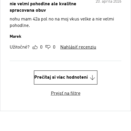
20. apríla 2026
nie velmi pohodlne ale kvalitne
spracovana obuv
nohu mam 42a pol no na moj vkus velke a nie velmi
pohodlne.
Marek
Užitočné?
0
0
Nahlásiť recenziu
Prečítaj si viac hodnotení
Prejsť na filtre