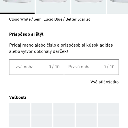
Cloud White / Semi Lucid Blue / Better Scarlet
Prispôsob si štýl
Pridaj meno alebo číslo a prispôsob si kúsok adidas
alebo vytvor dokonalý darček!
Ľavá noha
0 / 10
Pravá noha
0 / 10
Vyčistiť všetko
Veľkosti
AAA
AAA
AAA
AAA
AAA
AAA
AAA
AAA
AAA
AAA