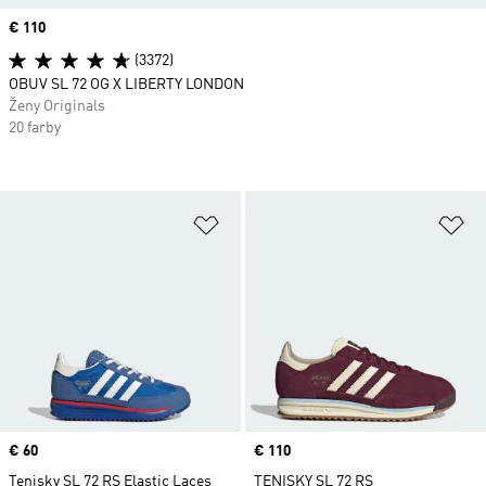
Price
€ 110
(3372)
OBUV SL 72 OG X LIBERTY LONDON
Ženy Originals
20 farby
Pridať do zoznamu želaných polož
Pr
Price
€ 60
Price
€ 110
Tenisky SL 72 RS Elastic Laces
TENISKY SL 72 RS