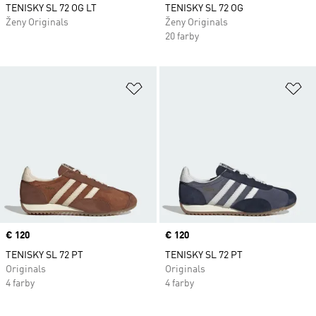
TENISKY SL 72 OG LT
TENISKY SL 72 OG
Ženy Originals
Ženy Originals
20 farby
Pridať do zoznamu želaných polož
Pr
Price
€ 120
Price
€ 120
TENISKY SL 72 PT
TENISKY SL 72 PT
Originals
Originals
4 farby
4 farby