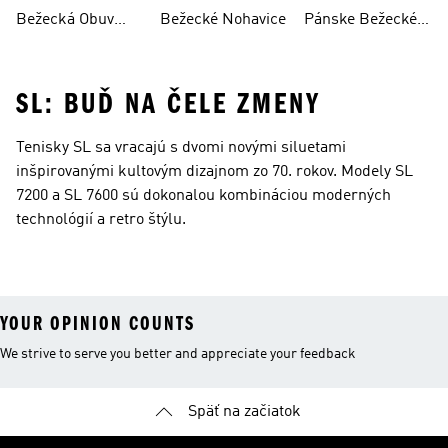
Legíny
Bežecká Obuv
Bežecké Nohavice
Pánske Bežecké
Dámska
Nohavice
SL: BUĎ NA ČELE ZMENY
Tenisky SL sa vracajú s dvomi novými siluetami
inšpirovanými kultovým dizajnom zo 70. rokov. Modely SL
7200 a SL 7600 sú dokonalou kombináciou moderných
technológií a retro štýlu.
YOUR OPINION COUNTS
We strive to serve you better and appreciate your feedback
Späť na začiatok