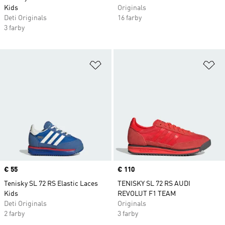
Kids
Originals
Deti Originals
16 farby
3 farby
Pridať do zoznamu želaných polož
Pr
Price
€ 55
Price
€ 110
Tenisky SL 72 RS Elastic Laces
TENISKY SL 72 RS AUDI
Kids
REVOLUT F1 TEAM
Deti Originals
Originals
2 farby
3 farby