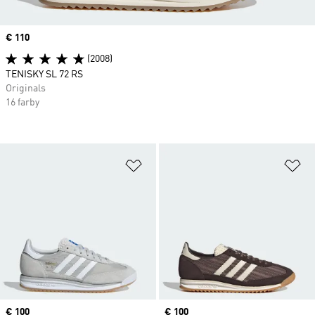
Price
€ 110
(2008)
TENISKY SL 72 RS
Originals
16 farby
Pridať do zoznamu želaných polož
Pr
Price
€ 100
Price
€ 100