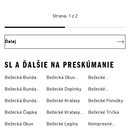
Strana: 1 z 2
Ďalej
SL A ĎALŠIE NA PRESKÚMANIE
Bežecká Bunda
Bežecká Obuv
Bežecké
Panska
Oblečenie
Bežecká Bunda
Bežecké Doplnky
Bežecké
Dámska
Oblečenie
Bežecká Bunda
Bežecké Kraťasy
Bežecké Ponožky
Dámske
Pánska
Bežecká Čiapka
Bežecké Kratasy
Bežecké Tričká
Dámske
Bežecká Obuv
Bežecké Legíny
Kompresné