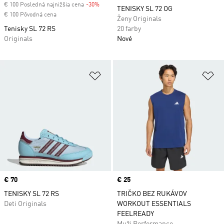
€ 100 Posledná najnižšia cena
-30%
Discount
TENISKY SL 72 OG
€ 100 Pôvodná cena
Ženy Originals
Tenisky SL 72 RS
20 farby
Originals
Nové
Pridať do zoznamu želaných polož
Pr
Price
€ 70
Price
€ 25
TENISKY SL 72 RS
TRIČKO BEZ RUKÁVOV
Deti Originals
WORKOUT ESSENTIALS
FEELREADY