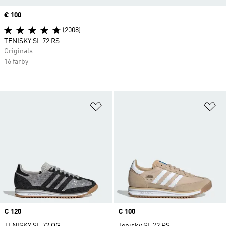
Price
€ 100
(2008)
TENISKY SL 72 RS
Originals
16 farby
Pridať do zoznamu želaných polož
Pr
Price
€ 120
Price
€ 100