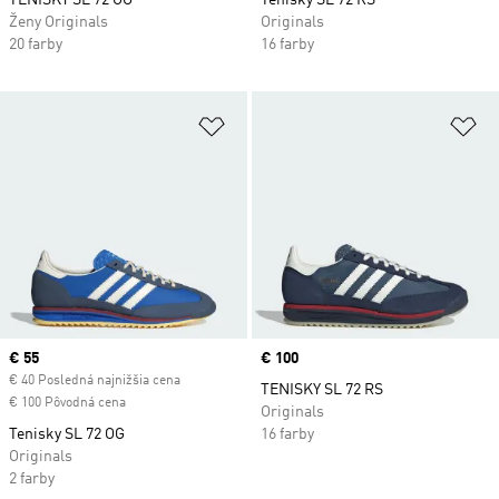
TENISKY SL 72 OG
Tenisky SL 72 RS
Ženy Originals
Originals
20 farby
16 farby
Pridať do zoznamu želaných polož
Pr
Current price
€ 55
Price
€ 100
€ 40 Posledná najnižšia cena
TENISKY SL 72 RS
€ 100 Pôvodná cena
Originals
Tenisky SL 72 OG
16 farby
Originals
2 farby