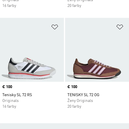
Originals
Ženy Originals
16 farby
20 farby
Pridať do zoznamu želaných polož
Pr
Price
€ 100
Price
€ 100
Tenisky SL 72 RS
TENISKY SL 72 OG
Originals
Ženy Originals
16 farby
20 farby