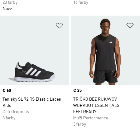
20 farby
16 farby
Nové
Pridať do zoznamu želaných polož
Pr
Price
€ 60
Price
€ 25
Tenisky SL 72 RS Elastic Laces
TRIČKO BEZ RUKÁVOV
Kids
WORKOUT ESSENTIALS
Deti Originals
FEELREADY
3 farby
Muži Performance
3 farby