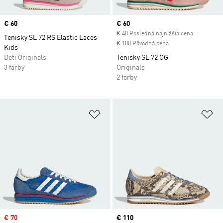
Price
€ 60
Current price
€ 60
€ 40 Posledná najnižšia cena
Tenisky SL 72 RS Elastic Laces
€ 100 Pôvodná cena
Kids
Deti Originals
Tenisky SL 72 OG
3 farby
Originals
2 farby
Pridať do zoznamu želaných polož
Pr
Sale price
€ 70
Price
€ 110