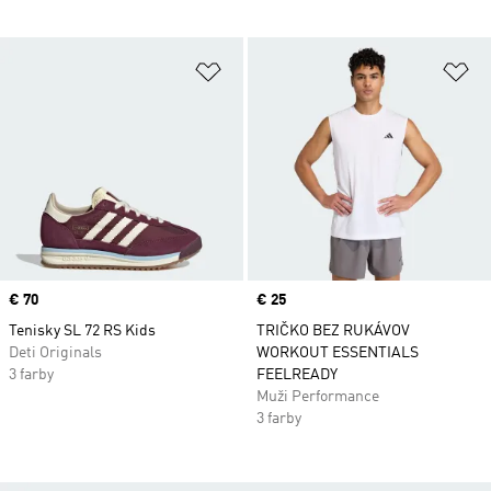
Pridať do zoznamu želaných polož
Pr
Price
€ 70
Price
€ 25
Tenisky SL 72 RS Kids
TRIČKO BEZ RUKÁVOV
Deti Originals
WORKOUT ESSENTIALS
3 farby
FEELREADY
Muži Performance
3 farby