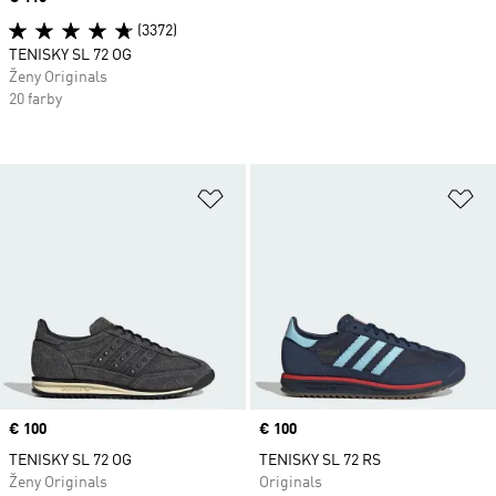
(3372)
TENISKY SL 72 OG
Ženy Originals
20 farby
Pridať do zoznamu želaných polož
Pr
Price
€ 100
Price
€ 100
TENISKY SL 72 OG
TENISKY SL 72 RS
Ženy Originals
Originals