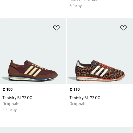
Muži Performance
3 farby
Pridať do zoznamu želaných polož
Pr
Price
€ 100
Price
€ 110
Tenisky SL72 OG
Tenisky SL 72 OG
Originals
Originals
20 farby