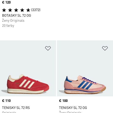
Price
€ 120
(3372)
BOTASKY SL 72 OG
Ženy Originals
20 farby
Pridať do zoznamu želaných polož
Pr
Price
€ 110
Price
€ 100
TENISKY SL 72 RS
TENISKY SL 72 OG