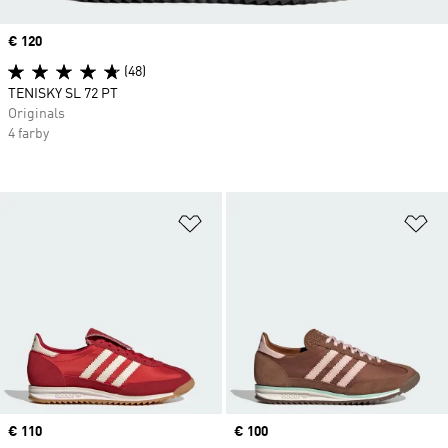
Price
€ 120
(48)
TENISKY SL 72 PT
Originals
4 farby
Pridať do zoznamu želaných polož
Pr
Price
€ 110
Price
€ 100