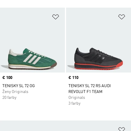
Pridať do zoznamu želaných polož
Pr
Price
€ 100
Price
€ 110
TENISKY SL 72 OG
TENISKY SL 72 RS AUDI
Ženy Originals
REVOLUT F1 TEAM
20 farby
Originals
3 farby
Pr