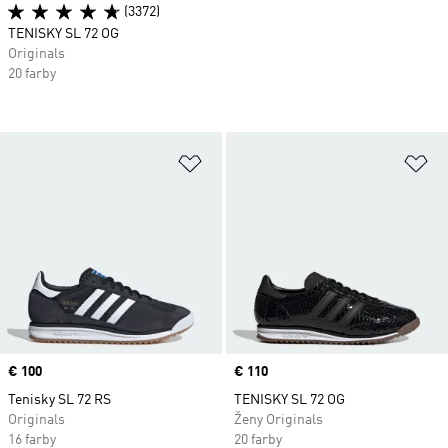
(3372)
TENISKY SL 72 OG
Originals
20 farby
Pridať do zoznamu želaných polož
Pr
Price
€ 100
Price
€ 110
Tenisky SL 72 RS
TENISKY SL 72 OG
Originals
Ženy Originals
16 farby
20 farby