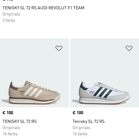
TENISKY SL 72 RS AUDI REVOLUT F1 TEAM
Originals
3 farby
Pridať do zoznamu želaných polož
Pr
Price
€ 100
Price
€ 100
TENISKY SL 72 RS
Tenisky SL 72 RS
Originals
Originals
16 farby
16 farby