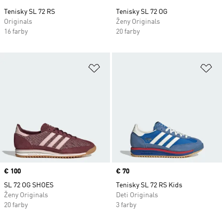
Tenisky SL 72 RS
Tenisky SL 72 OG
Originals
Ženy Originals
16 farby
20 farby
Pridať do zoznamu želaných polož
Pr
Price
€ 100
Price
€ 70
SL 72 OG SHOES
Tenisky SL 72 RS Kids
Ženy Originals
Deti Originals
20 farby
3 farby