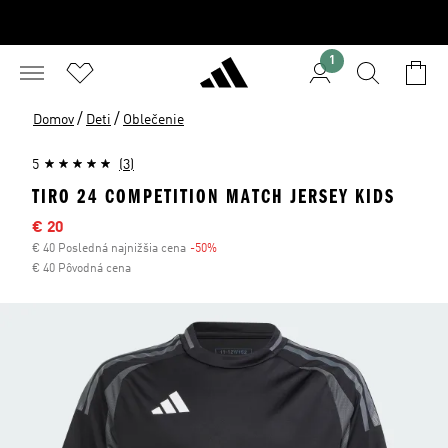
1
/
/
Domov
Deti
Oblečenie
5
(3)
TIRO 24 COMPETITION MATCH JERSEY KIDS
Výpredajová cena
€ 20
€ 40 Posledná najnižšia cena
-50%
Zľava
€ 40 Pôvodná cena