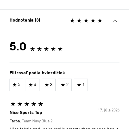
Hodnotenia (3)
5.0
Filtrovať podľa hviezdičiek
5
4
3
2
1
17. júla 2026
Nice Sports Top
Farba:
Team Navy Blue 2