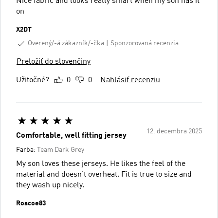
Nice fabric and looks really smart when my son has it
on
X2DT
Overený/-á zákazník/-čka
Sponzorovaná recenzia
Preložiť do slovenčiny
Užitočné?
0
0
Nahlásiť recenziu
12. decembra 2025
Comfortable, well fitting jersey
Farba:
Team Dark Grey
My son loves these jerseys. He likes the feel of the
material and doesn't overheat. Fit is true to size and
they wash up nicely.
Roscoe83