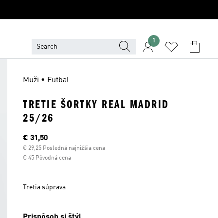
1
Muži • Futbal
TRETIE ŠORTKY REAL MADRID
25/26
Aktuálna cena
€ 31,50
€ 29,25 Posledná najnižšia cena
€ 45 Pôvodná cena
Tretia súprava
Prispôsob si štýl