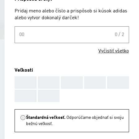
Pridaj meno alebo číslo a prispôsob si kúsok adidas
alebo vytvor dokonalý darček!
00
0 / 2
Vyčistiť všetko
Veľkosti
AAA
AAA
AAA
AAA
AAA
AAA
AAA
Štandardná veľkosť.
Odporúčame objednať si svoju
bežnú veľkosť.