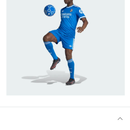
Miery modela/-ky