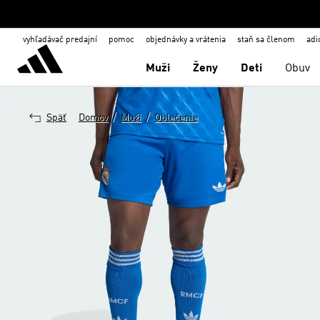
vyhľadávač predajní
pomoc
objednávky a vrátenia
staň sa členom
adi
Muži
Ženy
Deti
Obuv
/
/
Späť
Domov
Muži
Oblečenie