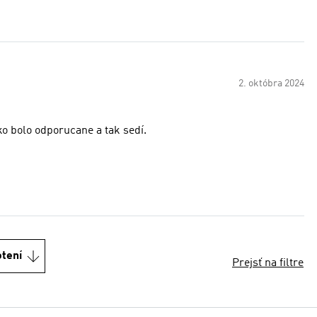
2. októbra 2024
ko bolo odporucane a tak sedí.
otení
Prejsť na filtre