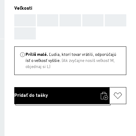
Veľkosti
AAA
AAA
AAA
AAA
AAA
AAA
Príliš malé.
Ľudia, ktorí tovar vrátili, odporúčajú
ísť o veľkosť vyššie.
(Ak zvyčajne nosíš veľkosť M,
objednaj si L)
Pridať do tašky