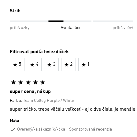
Strih
príliš úzky
Vynikajúce
príliš voľný
Filtrovať podľa hviezdičiek
5
4
3
2
1
super cena, nákup
Farba:
Team Colleg Purple / White
super tričko, treba väčšiu veľkosť - aj o dve čísla, je menšie
Mata
Overený/-á zákazník/-čka
Sponzorovaná recenzia