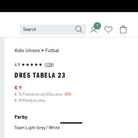
1
Kids Unisex • Futbal
4.9
(159)
DRES TABELA 23
Výpredajová cena
€ 9
€ 18 Posledná najnižšia cena
-50%
Zľava
€ 18 Pôvodná cena
Farby
Team Light Grey / White