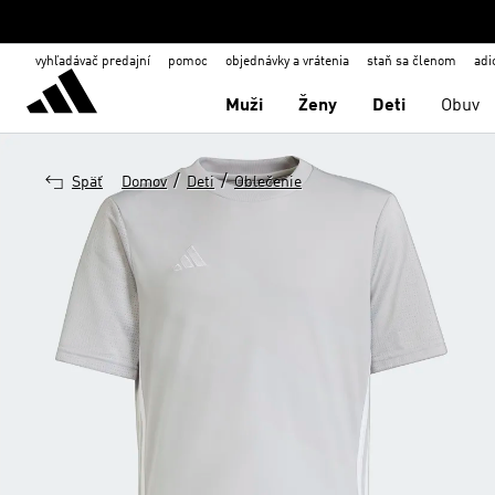
vyhľadávač predajní
pomoc
objednávky a vrátenia
staň sa členom
adi
Muži
Ženy
Deti
Obuv
/
/
Späť
Domov
Deti
Oblečenie