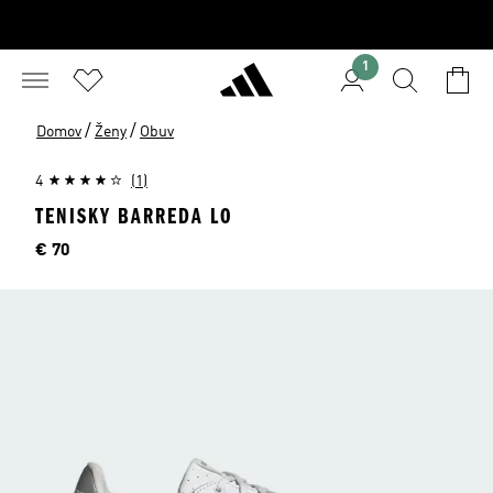
1
/
/
Domov
Ženy
Obuv
4
(1)
TENISKY BARREDA LO
Cena
€ 70