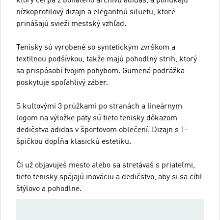
ktorý čerpá z bohatého archívu adidas, a ponúkajú
nízkoprofilový dizajn a elegantnú siluetu, ktoré
prinášajú svieži mestský vzhľad.
Tenisky sú vyrobené so syntetickým zvrškom a
textilnou podšívkou, takže majú pohodlný strih, ktorý
sa prispôsobí tvojim pohybom. Gumená podrážka
poskytuje spoľahlivý záber.
S kultovými 3 prúžkami po stranách a lineárnym
logom na výložke päty sú tieto tenisky dôkazom
dedičstva adidas v športovom oblečení. Dizajn s T-
špičkou dopĺňa klasickú estetiku.
Či už objavuješ mesto alebo sa stretávaš s priateľmi,
tieto tenisky spájajú inováciu a dedičstvo, aby si sa cítil
štýlovo a pohodlne.