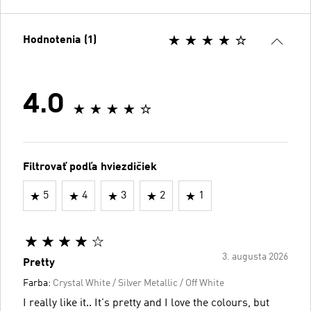
Hodnotenia (1)
4.0
Filtrovať podľa hviezdičiek
5
4
3
2
1
3. augusta 2026
Pretty
Farba:
Crystal White / Silver Metallic / Off White
I really like it.. It's pretty and I love the colours, but