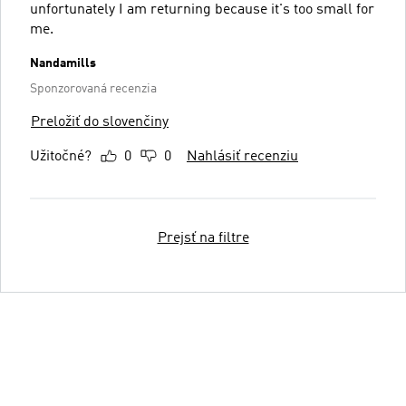
unfortunately I am returning because it's too small for
me.
Nandamills
Sponzorovaná recenzia
Preložiť do slovenčiny
Užitočné?
0
0
Nahlásiť recenziu
Prejsť na filtre