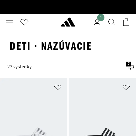
1
DETI · NAZÚVACIE
2
27 výsledky
Pridať do zoznamu želaných polož
Pr