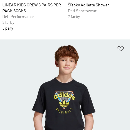
LINEAR KIDS CREW 3 PAIRS PER
Šľapky Adilette Shower
PACK SOCKS
Deti Sportswear
Deti Performance
7 farby
3 farby
3 páry
Pr