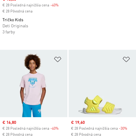
€ 28 Posledná najnižšia cena
-40%
Discount
€ 28 Pôvodná cena
Tričko Kids
Deti Originals
3 farby
Pridať do zoznamu želaných polož
Pr
Sale price
€ 16,80
Sale price
€ 19,60
€ 28 Posledná najnižšia cena
-40%
Discount
€ 28 Posledná najnižšia cena
-30%
Disc
€ 28 Pôvodná cena
€ 28 Pôvodná cena