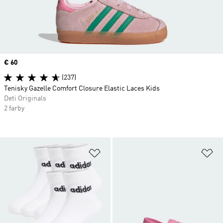
Price
€ 60
(237)
Tenisky Gazelle Comfort Closure Elastic Laces Kids
Deti Originals
2 farby
Pridať do zoznamu želaných polož
Pr