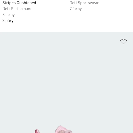
Stripes Cushioned
Deti Sportswear
Deti Performance
7 farby
8 farby
3 páry
Pr