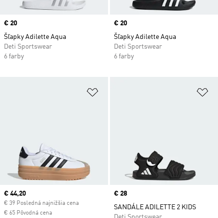
Price
€ 20
Price
€ 20
Šľapky Adilette Aqua
Šľapky Adilette Aqua
Deti Sportswear
Deti Sportswear
6 farby
6 farby
Pridať do zoznamu želaných polož
Pr
Current price
€ 44,20
Price
€ 28
€ 39 Posledná najnižšia cena
SANDÁLE ADILETTE 2 KIDS
€ 65 Pôvodná cena
Deti Sportswear