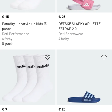
Price
€ 15
Price
€ 25
Ponožky Linear Ankle Kids (5
DETSKÉ ŠĽAPKY ADILETTE
párov)
ESTRAP 2.0
Deti Performance
Deti Sportswear
4 farby
4 farby
5-pack
Pridať do zoznamu želaných polož
Pr
Price
€ 9
Price
€ 25