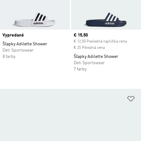
Vypredané
Current price
€ 15,50
€ 12,50 Posledná najnižšia cena
Šľapky Adilette Shower
€ 25 Pôvodná cena
Deti Sportswear
8 farby
Šľapky Adilette Shower
Deti Sportswear
7 farby
Pr