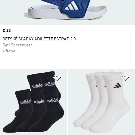
Price
€ 25
DETSKÉ ŠĽAPKY ADILETTE ESTRAP 2.0
Deti Sportswear
4 farby
Pridať do zoznamu želaných polož
Pr