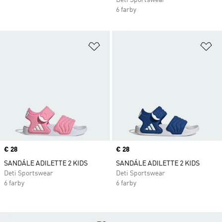
Deti Sportswear
6 farby
Pridať do zoznamu želaných polož
Pr
Price
€ 28
Price
€ 28
SANDÁLE ADILETTE 2 KIDS
SANDÁLE ADILETTE 2 KIDS
Deti Sportswear
Deti Sportswear
6 farby
6 farby