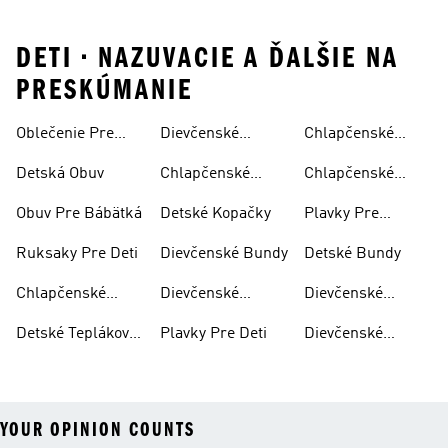
DETI • NAZUVACIE A ĎALŠIE NA
PRESKÚMANIE
Oblečenie Pre
Dievčenské
Chlapčenské
Bábätká
Šľapky
Bundy
Detská Obuv
Chlapčenské
Chlapčenské
Šľapky
Teplákové
Obuv Pre Bábätká
Detské Kopačky
Plavky Pre
Súpravy
Dievčatá
Ruksaky Pre Deti
Dievčenské Bundy
Detské Bundy
Chlapčenské
Dievčenské
Dievčenské
Nohavice
Nohavice
Teplákové
Detské Teplákové
Plavky Pre Deti
Dievčenské
Súpravy
Súpravy
Mikiny S
Kapucňou
YOUR OPINION COUNTS