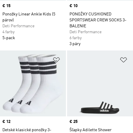
Price
€ 15
Price
€ 10
Ponožky Linear Ankle Kids (5
PONOŽKY CUSHIONED
párov)
SPORTSWEAR CREW SOCKS 3-
Deti Performance
BALENIE
4 farby
Deti Performance
5-pack
6 farby
3 páry
Pridať do zoznamu želaných polož
Pr
Price
€ 12
Price
€ 25
Detské klasické ponožky 3-
Šľapky Adilette Shower