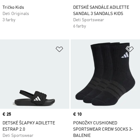
Tričko Kids
DETSKÉ SANDÁLE ADILETTE
Deti Originals
SANDAL 3 SANDALS KIDS
3 farby
Deti Sportswear
6 farby
Pridať do zoznamu želaných polož
Pr
Price
€ 25
Price
€ 10
DETSKÉ ŠĽAPKY ADILETTE
PONOŽKY CUSHIONED
ESTRAP 2.0
SPORTSWEAR CREW SOCKS 3-
Deti Sportswear
BALENIE