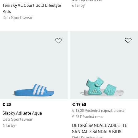
Tenisky VL Court Bold Lifestyle
6 farby
Kids
Deti Sportswear
Pridať do zoznamu želaných polož
Pr
Price
€ 20
Current price
€ 19,60
€ 18,20 Posledná najnižšia cena
Šľapky Adilette Aqua
€ 28 Pôvodná cena
Deti Sportswear
6 farby
DETSKÉ SANDÁLE ADILETTE
SANDAL 3 SANDALS KIDS