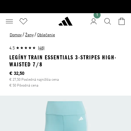
1
/
/
Domov
Ženy
Oblečenie
4.5
(48)
LEGÍNY TRAIN ESSENTIALS 3-STRIPES HIGH-
WAISTED 7/8
Aktuálna cena
€ 32,50
€ 27,50 Posledná najnižšia cena
€ 50 Pôvodná cena