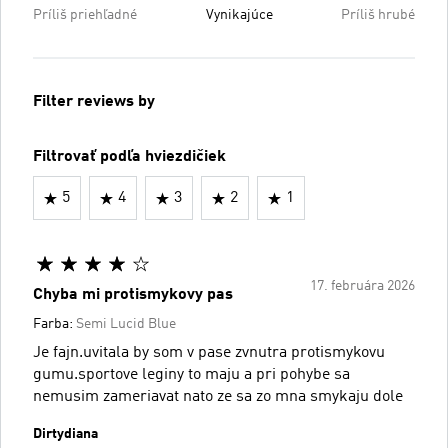
Príliš priehľadné
Vynikajúce
Príliš hrubé
Filter reviews by
Filtrovať podľa hviezdičiek
5
4
3
2
1
17. februára 2026
Chyba mi protismykovy pas
Farba:
Semi Lucid Blue
Je fajn.uvitala by som v pase zvnutra protismykovu
gumu.sportove leginy to maju a pri pohybe sa
nemusim zameriavat nato ze sa zo mna smykaju dole
Dirtydiana