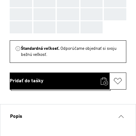
AAA
AAA
AAA
AAA
AAA
AAA
AAA
AAA
AAA
AAA
AAA
AAA
AAA
AAA
Štandardná veľkosť.
Odporúčame objednať si svoju
bežnú veľkosť.
Pridať do tašky
Popis