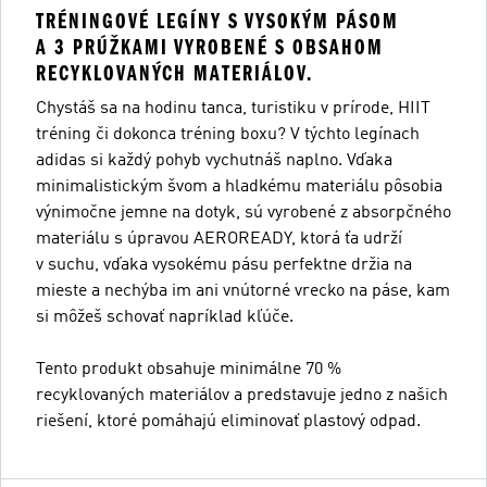
TRÉNINGOVÉ LEGÍNY S VYSOKÝM PÁSOM
A 3 PRÚŽKAMI VYROBENÉ S OBSAHOM
RECYKLOVANÝCH MATERIÁLOV.
Chystáš sa na hodinu tanca, turistiku v prírode, HIIT
tréning či dokonca tréning boxu? V týchto legínach
adidas si každý pohyb vychutnáš naplno. Vďaka
minimalistickým švom a hladkému materiálu pôsobia
výnimočne jemne na dotyk, sú vyrobené z absorpčného
materiálu s úpravou AEROREADY, ktorá ťa udrží
v suchu, vďaka vysokému pásu perfektne držia na
mieste a nechýba im ani vnútorné vrecko na páse, kam
si môžeš schovať napríklad kľúče.
Tento produkt obsahuje minimálne 70 %
recyklovaných materiálov a predstavuje jedno z našich
riešení, ktoré pomáhajú eliminovať plastový odpad.