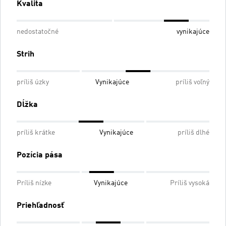
Kvalita
nedostatočné
vynikajúce
Strih
príliš úzky
Vynikajúce
príliš voľný
Dĺžka
príliš krátke
Vynikajúce
príliš dlhé
Pozícia pása
Príliš nízke
Vynikajúce
Príliš vysoká
Priehľadnosť