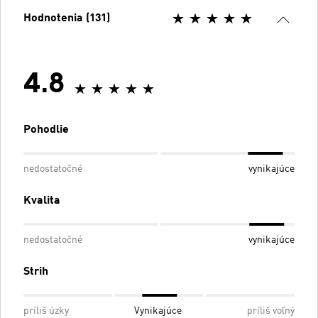
Hodnotenia (131)
4.8
Pohodlie
nedostatočné
vynikajúce
Kvalita
nedostatočné
vynikajúce
Strih
príliš úzky
Vynikajúce
príliš voľný