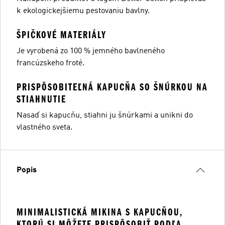
k ekologickejšiemu pestovaniu bavlny.
ŠPIČKOVÉ MATERIÁLY
Je vyrobená zo 100 % jemného bavlneného
francúzskeho froté.
PRISPÔSOBITEĽNÁ KAPUCŇA SO ŠNÚRKOU NA
STIAHNUTIE
Nasaď si kapucňu, stiahni ju šnúrkami a unikni do
vlastného sveta.
Popis
MINIMALISTICKÁ MIKINA S KAPUCŇOU,
KTORÚ SI MÔŽETE PRISPÔSOBIŤ PODĽA