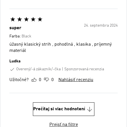
24. septembra 2024
super
Farba:
Black
úžasný klasický strih , pohodlná , klasika , príjemný
materiál
Ludka
Overený/-á zákazník/-čka
Sponzorovaná recenzia
Užitočné?
0
0
Nahlásiť recenziu
Prečítaj si viac hodnotení
Prejsť na filtre