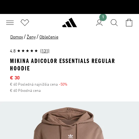
1
/
/
Domov
Ženy
Oblečenie
4.8
(131)
MIKINA ADICOLOR ESSENTIALS REGULAR
HOODIE
Výpredajová cena
€ 30
€ 60 Posledná najnižšia cena
-50%
Zľava
€ 60 Pôvodná cena