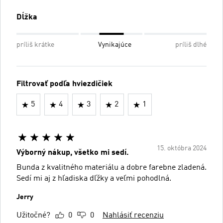
Dĺžka
príliš krátke
Vynikajúce
príliš dlhé
Filtrovať podľa hviezdičiek
5
4
3
2
1
15. októbra 2024
Výborný nákup, všetko mi sedí.
Bunda z kvalitného materiálu a dobre farebne zladená.
Sedí mi aj z hľadiska dľžky a veľmi pohodlná.
Jerry
Užitočné?
0
0
Nahlásiť recenziu