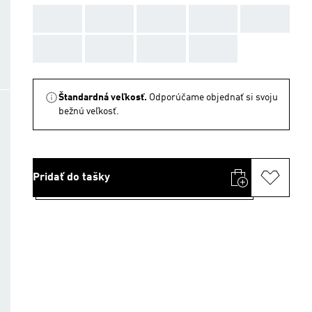
AAA
AAA
AAA
AAA
AAA
AAA
AAA
AAA
AAA
Štandardná veľkosť.
Odporúčame objednať si svoju
bežnú veľkosť.
Pridať do tašky