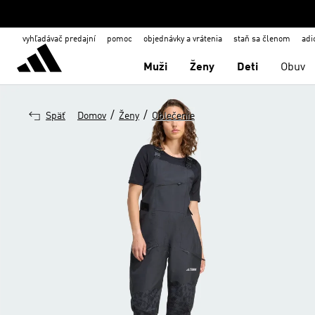
vyhľadávač predajní
pomoc
objednávky a vrátenia
staň sa členom
adi
Muži
Ženy
Deti
Obuv
/
/
Späť
Domov
Ženy
Oblečenie