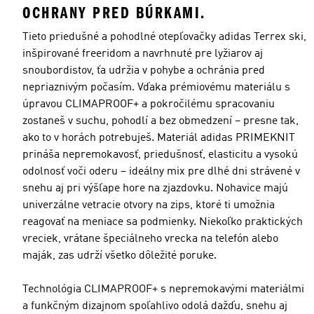
OCHRANY PRED BÚRKAMI.
Tieto priedušné a pohodlné otepľovačky adidas Terrex ski,
inšpirované freeridom a navrhnuté pre lyžiarov aj
snoubordistov, ťa udržia v pohybe a ochránia pred
Miery modela/-ky
nepriaznivým počasím. Vďaka prémiovému materiálu s
úpravou CLIMAPROOF+ a pokročilému spracovaniu
zostaneš v suchu, pohodlí a bez obmedzení – presne tak,
ako to v horách potrebuješ. Materiál adidas PRIMEKNIT
prináša nepremokavosť, priedušnosť, elasticitu a vysokú
odolnosť voči oderu – ideálny mix pre dlhé dni strávené v
snehu aj pri výšľape hore na zjazdovku. Nohavice majú
univerzálne vetracie otvory na zips, ktoré ti umožnia
reagovať na meniace sa podmienky. Niekoľko praktických
vreciek, vrátane špeciálneho vrecka na telefón alebo
maják, zas udrží všetko dôležité poruke.
Technológia CLIMAPROOF+ s nepremokavými materiálmi
a funkčným dizajnom spoľahlivo odolá dažďu, snehu aj