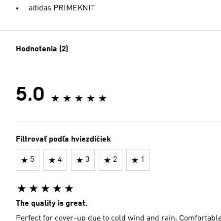
adidas PRIMEKNIT
Hodnotenia (2)
5.0
Filtrovať podľa hviezdičiek
5
4
3
2
1
The quality is great.
Perfect for cover-up due to cold wind and rain. Comfortable