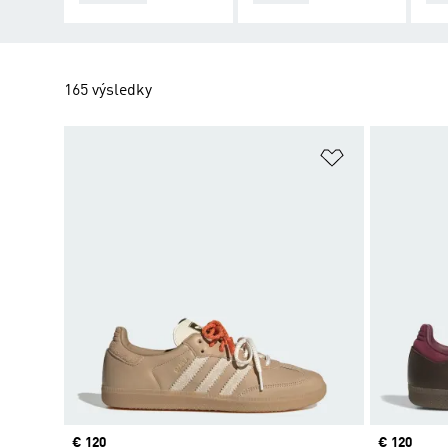
165 výsledky
Pridať do zoz
Price
€ 120
Price
€ 120