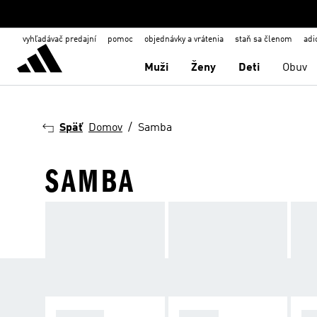
vyhľadávač predajní
pomoc
objednávky a vrátenia
staň sa členom
adi
Muži
Ženy
Deti
Obuv
Späť
Domov
Samba
SAMBA
SPEZIAL
SAMBA
GA