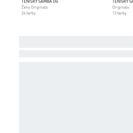
TENISKY SAMBA OG
TENISKY S
Ženy Originals
Originals
24 farby
13 farby