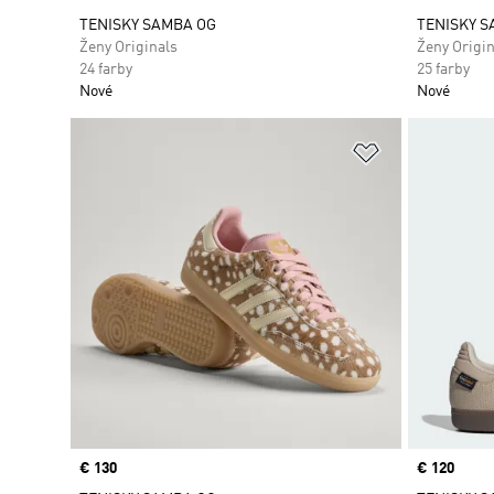
TENISKY SAMBA OG
TENISKY S
Ženy Originals
Ženy Origin
24 farby
25 farby
Nové
Nové
Pridať do zoz
Price
€ 130
Price
€ 120