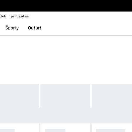
club
prihlásiť sa
Športy
Outlet
ZELLE
ADISTAR
STAN SMITH