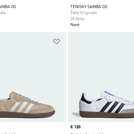
AMBA OG
TENISKY SAMBA OG
als
Ženy Originals
24 farby
Nové
namu želaných položiek
Pridať do zoznamu želaných položi
Price
€ 120