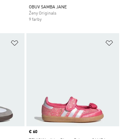
OBUV SAMBA JANE
Ženy Originals
9 farby
ek
Pridať do zoznamu želaných položiek
Pridať do 
Price
€ 60