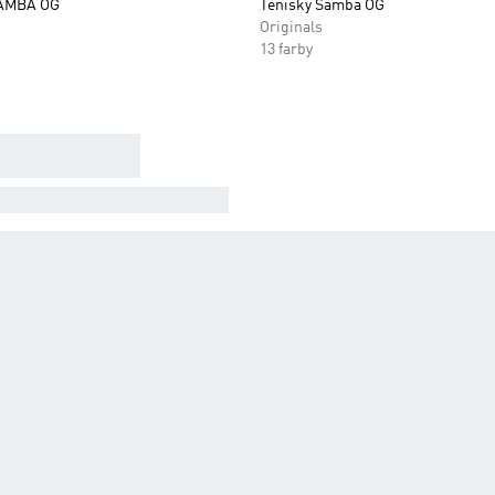
AMBA OG
Tenisky Samba OG
Originals
13 farby