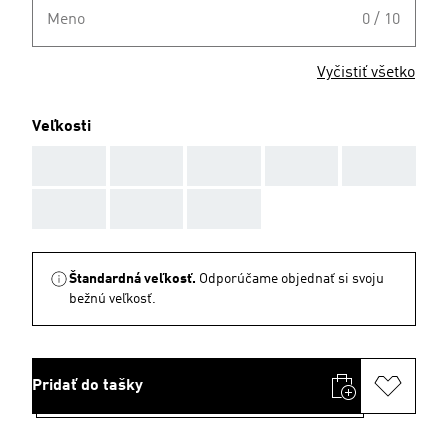
Meno
0 / 10
Vyčistiť všetko
Veľkosti
AAA
AAA
AAA
AAA
AAA
AAA
AAA
AAA
Štandardná veľkosť.
Odporúčame objednať si svoju
bežnú veľkosť.
Pridať do tašky