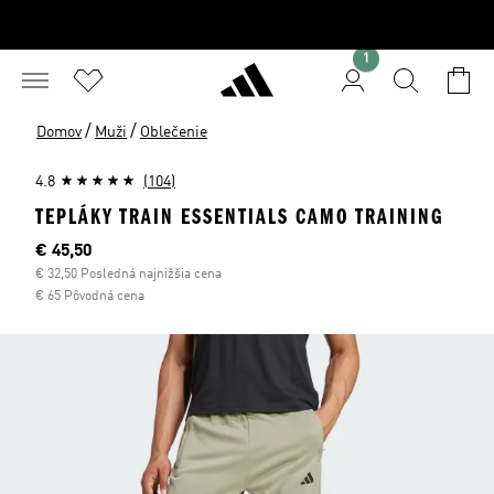
1
/
/
Domov
Muži
Oblečenie
4.8
(104)
TEPLÁKY TRAIN ESSENTIALS CAMO TRAINING
Aktuálna cena
€ 45,50
€ 32,50 Posledná najnižšia cena
€ 65 Pôvodná cena