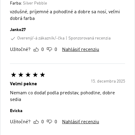
Farba:
Silver Pebble
vzdušné, príjemné a pohodlné a dobre sa nosí, veľmi
dobrá farba
Janko27
Overený/-á zákazník/-čka
Sponzorovaná recenzia
Užitočné?
0
0
Nahlásiť recenziu
15. decembra 2025
Velmi pekne
Nemam co dodať podla predstav, pohodlne, dobre
sedia
Evicka
Užitočné?
0
0
Nahlásiť recenziu