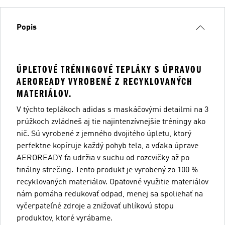
Popis
ÚPLETOVÉ TRÉNINGOVÉ TEPLÁKY S ÚPRAVOU
AEROREADY VYROBENÉ Z RECYKLOVANÝCH
MATERIÁLOV.
V týchto teplákoch adidas s maskáčovými detailmi na 3
prúžkoch zvládneš aj tie najintenzívnejšie tréningy ako
nič. Sú vyrobené z jemného dvojitého úpletu, ktorý
perfektne kopíruje každý pohyb tela, a vďaka úprave
AEROREADY ťa udržia v suchu od rozcvičky až po
finálny strečing. Tento produkt je vyrobený zo 100 %
recyklovaných materiálov. Opätovné využitie materiálov
nám pomáha redukovať odpad, menej sa spoliehať na
vyčerpateľné zdroje a znižovať uhlíkovú stopu
produktov, ktoré vyrábame.