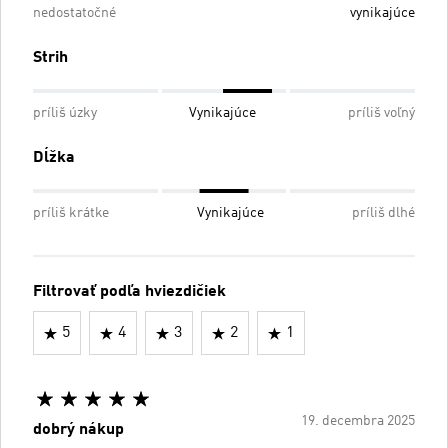
nedostatočné
vynikajúce
Strih
príliš úzky
Vynikajúce
príliš voľný
Dĺžka
príliš krátke
Vynikajúce
príliš dlhé
Filtrovať podľa hviezdičiek
5
4
3
2
1
19. decembra 2025
dobrý nákup