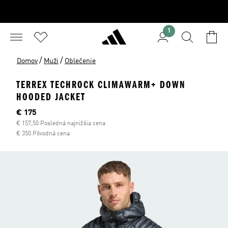
1
/
/
Domov
Muži
Oblečenie
TERREX TECHROCK CLIMAWARM+ DOWN
HOODED JACKET
Aktuálna cena
€ 175
€ 157,50 Posledná najnižšia cena
€ 350 Pôvodná cena