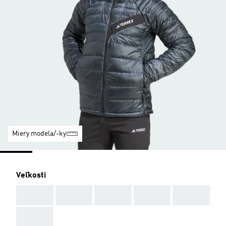
Miery modela/-ky
Veľkosti
AAA
AAA
AAA
AAA
AAA
AAA