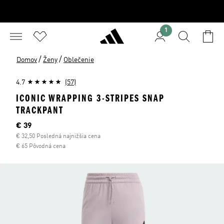
1
/
/
Domov
Ženy
Oblečenie
4.7
(57)
ICONIC WRAPPING 3-STRIPES SNAP
TRACKPANT
Aktuálna cena
€ 39
€ 32,50 Posledná najnižšia cena
€ 65 Pôvodná cena