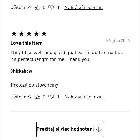
Užitočné?
0
0
Nahlásiť recenziu
26. júla 2026
Love this item
They fit so well and great quality. I’m quite small so
it’s perfect length for me. Thank you
Chickabow
Preložiť do slovenčiny
Užitočné?
0
0
Nahlásiť recenziu
Prečítaj si viac hodnotení