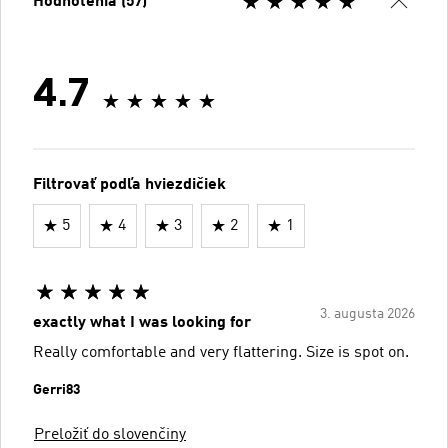
Hodnotenia (57)
4.7
Filtrovať podľa hviezdičiek
5
4
3
2
1
3. augusta 2026
exactly what I was looking for
Really comfortable and very flattering. Size is spot on.
Gerri83
Preložiť do slovenčiny