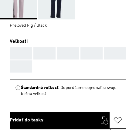
Preloved Fig / Black
Veľkosti
AAA
AAA
AAA
AAA
AAA
AAA
Štandardná veľkosť.
Odporúčame objednať si svoju
bežnú veľkosť.
Pridať do tašky