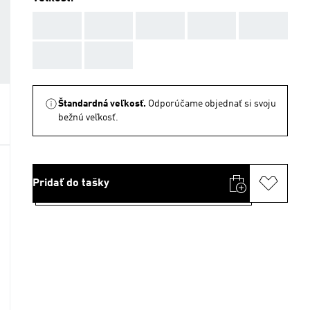
AAA
AAA
AAA
AAA
AAA
AAA
AAA
Štandardná veľkosť.
Odporúčame objednať si svoju
bežnú veľkosť.
Pridať do tašky