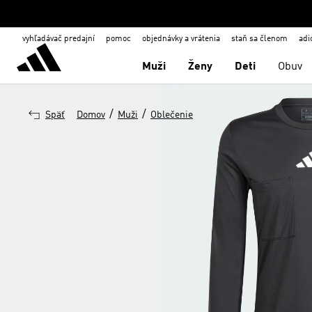
vyhľadávač predajní
pomoc
objednávky a vrátenia
staň sa členom
adi
Muži
Ženy
Deti
Obuv
/
/
Späť
Domov
Muži
Oblečenie