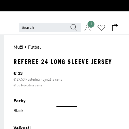
1
Muži • Futbal
REFEREE 24 LONG SLEEVE JERSEY
Aktuálna cena
€ 33
€ 27,50 Posledná najnižšia cena
€ 55 Pôvodná cena
Farby
Black
Veľkosti