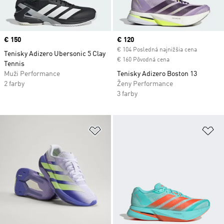
Price
€ 150
Current price
€ 120
€ 104 Posledná najnižšia cena
Tenisky Adizero Ubersonic 5 Clay
€ 160 Pôvodná cena
Tennis
Muži Performance
Tenisky Adizero Boston 13
2 farby
Ženy Performance
3 farby
Pridať do zoznamu želaných polož
Pr