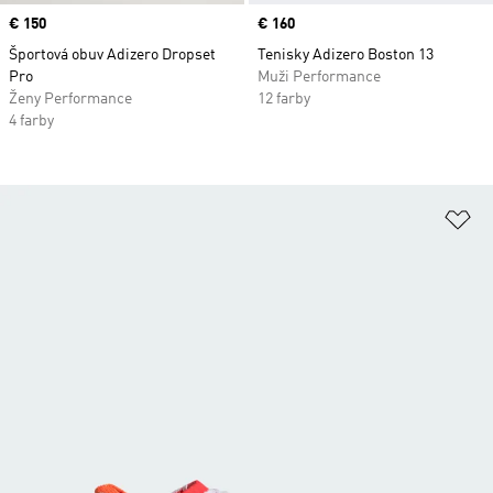
Price
€ 150
Price
€ 160
Športová obuv Adizero Dropset
Tenisky Adizero Boston 13
Pro
Muži Performance
Ženy Performance
12 farby
4 farby
Pr