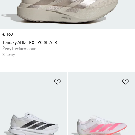
Price
€ 160
Tenisky ADIZERO EVO SL ATR
Ženy Performance
3 farby
Pridať do zoznamu želaných polož
Pr