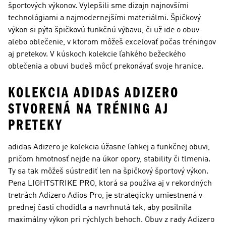
športových výkonov. Vylepšili sme dizajn najnovšími
technológiami a najmodernejšími materiálmi. Špičkový
výkon si pýta špičkovú funkčnú výbavu, či už ide o obuv
alebo oblečenie, v ktorom môžeš excelovať počas tréningov
aj pretekov. V kúskoch kolekcie ľahkého bežeckého
oblečenia a obuvi budeš môcť prekonávať svoje hranice.
KOLEKCIA ADIDAS ADIZERO
STVORENÁ NA TRÉNING AJ
PRETEKY
adidas Adizero je kolekcia úžasne ľahkej a funkčnej obuvi,
pričom hmotnosť nejde na úkor opory, stability či tlmenia.
Ty sa tak môžeš sústrediť len na špičkový športový výkon.
Pena LIGHTSTRIKE PRO, ktorá sa používa aj v rekordných
tretrách Adizero Adios Pro, je strategicky umiestnená v
prednej časti chodidla a navrhnutá tak, aby posilnila
maximálny výkon pri rýchlych behoch. Obuv z rady Adizero