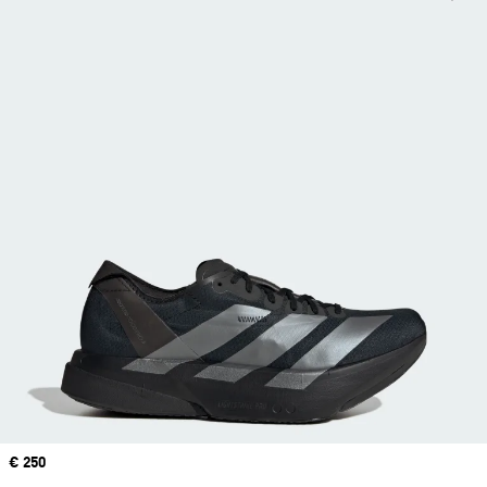
Price
€ 250