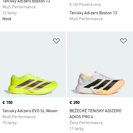
Tenisky Adizero Boston 13
€ 160 Pôvodná cena
Muži Performance
12 farby
Tenisky Adizero Boston 13
Nové
Muži Performance
Pridať do zoznamu želaných polož
Pr
Price
€ 150
Price
€ 250
Tenisky Adizero EVO SL Woven
BEŽECKÉ TENISKY ADIZERO
Muži Performance
ADIOS PRO 4
10 farby
Ženy Performance
11 farby