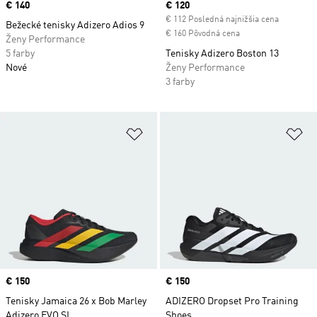
Price
€ 140
Current price
€ 120
€ 112 Posledná najnižšia cena
Bežecké tenisky Adizero Adios 9
€ 160 Pôvodná cena
Ženy Performance
5 farby
Tenisky Adizero Boston 13
Nové
Ženy Performance
3 farby
Pridať do zoznamu želaných polož
Pr
Price
€ 150
Price
€ 150
Tenisky Jamaica 26 x Bob Marley
ADIZERO Dropset Pro Training
Adizero EVO SL
Shoes