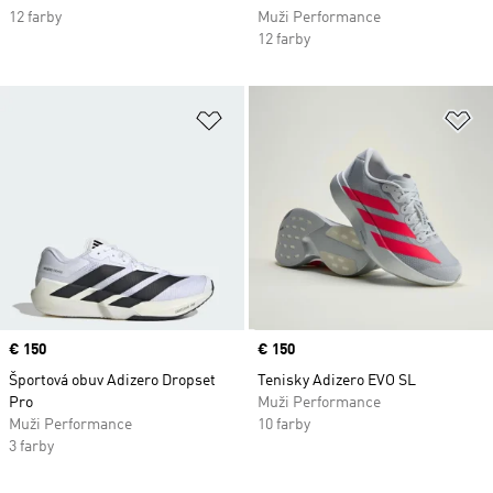
12 farby
Muži Performance
12 farby
Pridať do zoznamu želaných polož
Pr
Price
€ 150
Price
€ 150
Športová obuv Adizero Dropset
Tenisky Adizero EVO SL
Pro
Muži Performance
Muži Performance
10 farby
3 farby