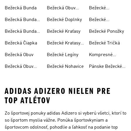
Bežecká Bunda
Bežecká Obuv
Bežecké
Panska
Oblečenie
Bežecká Bunda
Bežecké Doplnky
Bežecké
Dámska
Oblečenie
Bežecká Bunda
Bežecké Kraťasy
Bežecké Ponožky
Dámske
Pánska
Bežecká Čiapka
Bežecké Kratasy
Bežecké Tričká
Dámske
Bežecká Obuv
Bežecké Legíny
Kompresné
Legíny
Bežecká Obuv
Bežecké Nohavice
Pánske Bežecké
Dámska
Nohavice
ADIDAS ADIZERO NIELEN PRE
TOP ATLÉTOV
Zo športovej ponuky adidas Adizero si vyberú všetci, ktorí to
so športom myslia vážne. Ponúka športovkyniam a
športovcom odolnosť, pohodlie a ľahkosť na podanie top