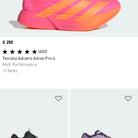
Price
€ 250
(602)
Tenisky Adizero Adios Pro 4
Muži Performance
12 farby
Pridať do zoznamu želaných polož
Pr