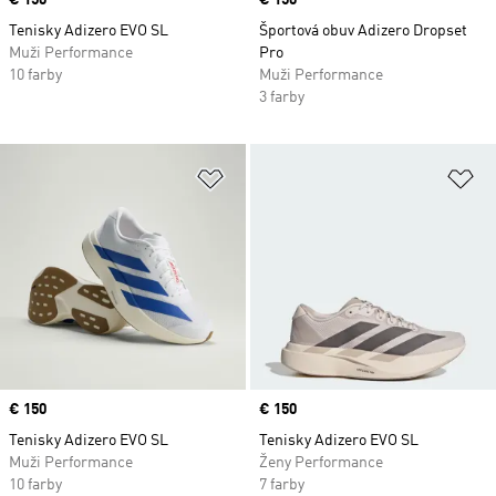
Price
€ 150
Price
€ 150
Tenisky Adizero EVO SL
Športová obuv Adizero Dropset
Muži Performance
Pro
10 farby
Muži Performance
3 farby
Pridať do zoznamu želaných polož
Pr
Price
€ 150
Price
€ 150
Tenisky Adizero EVO SL
Tenisky Adizero EVO SL
Muži Performance
Ženy Performance
10 farby
7 farby