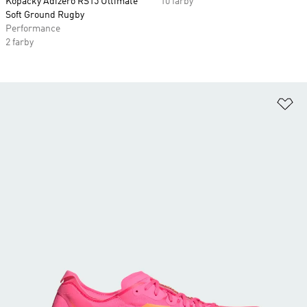
Kopačky Adizero RS15 Ultimate
10 farby
Soft Ground Rugby
Performance
2 farby
Pr