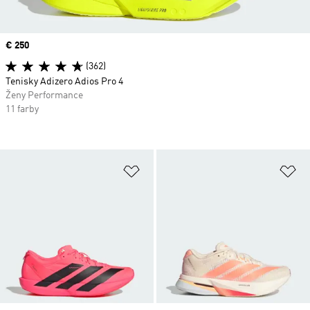
Price
€ 250
(362)
Tenisky Adizero Adios Pro 4
Ženy Performance
11 farby
Pridať do zoznamu želaných polož
Pr