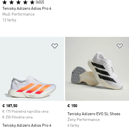
(602)
Tenisky Adizero Adios Pro 4
Muži Performance
12 farby
Pridať do zoznamu želaných polož
Pr
Current price
€ 187,50
Price
€ 150
€ 175 Posledná najnižšia cena
Tenisky Adizero EVO SL Shoes
€ 250 Pôvodná cena
Ženy Performance
Tenisky Adizero Adios Pro 4
6 farby