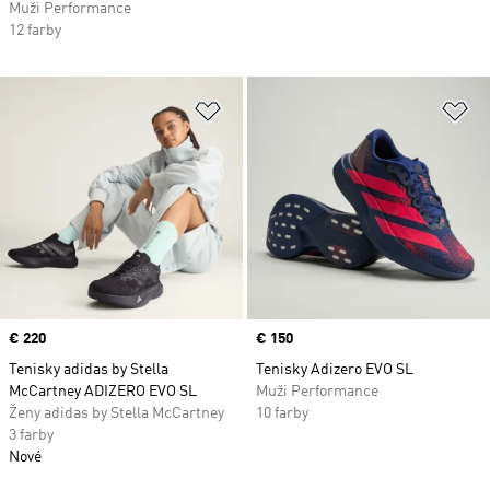
Muži Performance
12 farby
Pridať do zoznamu želaných polož
Pr
Price
€ 220
Price
€ 150
Tenisky adidas by Stella
Tenisky Adizero EVO SL
McCartney ADIZERO EVO SL
Muži Performance
Ženy adidas by Stella McCartney
10 farby
3 farby
Nové