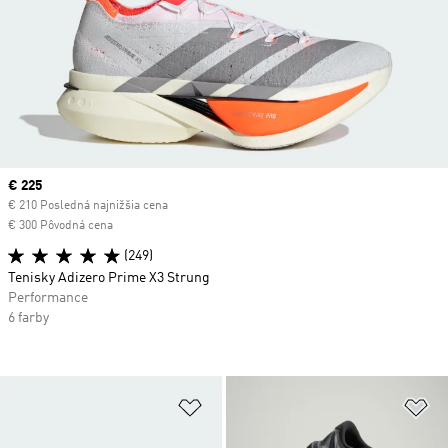
Current price
€ 225
€ 210 Posledná najnižšia cena
€ 300 Pôvodná cena
(249)
Tenisky Adizero Prime X3 Strung
Performance
6 farby
Pridať do zoznamu želaných polož
Pr