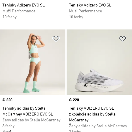
Tenisky Adizero EVO SL
Tenisky Adizero EVO SL
Muži Performance
Muži Performance
10 farby
10 farby
Pridať do zoznamu želaných polož
Pr
Price
€ 220
Price
€ 220
Tenisky adidas by Stella
Tenisky ADIZERO EVO SL
McCartney ADIZERO EVO SL
z kolekcie adidas by Stella
Ženy adidas by Stella McCartney
McCartney
3 farby
Ženy adidas by Stella McCartney