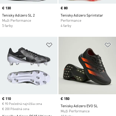
Price
€ 130
Price
€ 80
Tenisky Adizero SL 2
Tenisky Adizero Sprintstar
Muži Performance
Performance
5 farby
4 farby
Pridať do zoznamu želaných polož
Pr
Current price
€ 110
Price
€ 150
€ 90 Posledná najnižšia cena
Tenisky Adizero EVO SL
€ 200 Pôvodná cena
Muži Performance