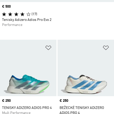
Price
€ 500
(17)
Tenisky Adizero Adios Pro Evo 2
Performance
Pridať do zoznamu želaných polož
Pr
Price
€ 250
Price
€ 250
TENISKY ADIZERO ADIOS PRO 4
BEŽECKÉ TENISKY ADIZERO
Muži Performance
ADIOS PRO 4