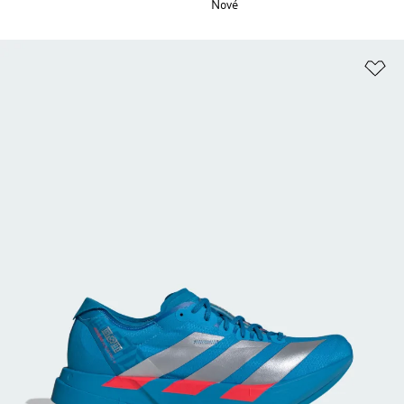
Nové
Pr