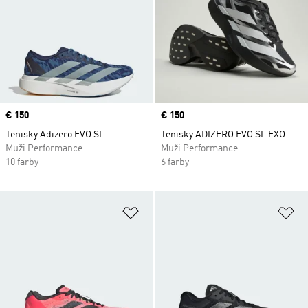
Price
€ 150
Price
€ 150
Tenisky Adizero EVO SL
Tenisky ADIZERO EVO SL EXO
Muži Performance
Muži Performance
10 farby
6 farby
Pridať do zoznamu želaných polož
Pr