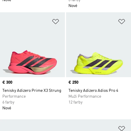
Nové
3 farby
Nové
Pridať do zoznamu želaných polož
Pr
Price
€ 300
Price
€ 250
Tenisky Adizero Prime X3 Strung
Tenisky Adizero Adios Pro 4
Performance
Muži Performance
6 farby
12 farby
Nové
Pr