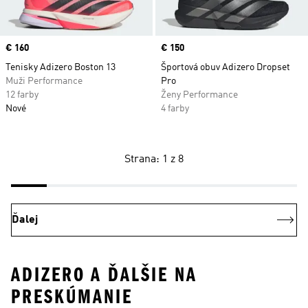
Price
€ 160
Price
€ 150
Tenisky Adizero Boston 13
Športová obuv Adizero Dropset
Muži Performance
Pro
12 farby
Ženy Performance
Nové
4 farby
Strana: 1 z 8
Ďalej
ADIZERO A ĎALŠIE NA
PRESKÚMANIE