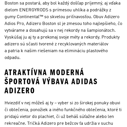
Boston sa postará, aby bol každý došľap príjemný, aj vďaka
dielom ENERGYRODS s prímesou uhlíka a podrážky z
gumy Continental™ so skvelou priľnavosťou. Obuv Adizero
Adios Pro, Adizero Boston sl je zmesou toho najlepšieho, čo
vytvárame a dosahujú sa v nej rekordy na šampionátoch.
Vyskúšaj ju aj ty a prekonaj svoje méty a rekordy. Produkty
adizero sú sčasti tvorené z recyklovaných materiálov
a patria k našim riešeniam na elimináciu plastového
odpadu.
ATRAKTÍVNA MODERNÁ
ŠPORTOVÁ VÝBAVA ADIDAS
ADIZERO
Hviezdiť v nej môžeš aj ty – vyber si zo širokej ponuky obuvi
či oblečenia, ponožiek a iného funkčného oblečenia, ktoré ti
pridajú vietor do plachiet, či už beháš súťažne alebo len
rekreačne. Tričká Adizero pre bežcov ťa udržia v suchu