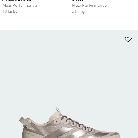
Muži Performance
Muži Performance
10 farby
3 farby
Pr