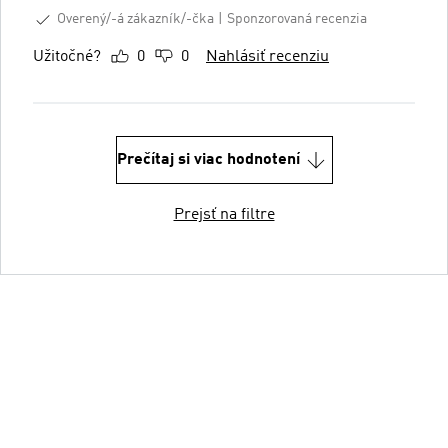
Overený/-á zákazník/-čka
Sponzorovaná recenzia
Užitočné?
0
0
Nahlásiť recenziu
Prečítaj si viac hodnotení
Prejsť na filtre