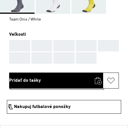
Team Onix / White
Veľkosti
AAA
AAA
AAA
AAA
AAA
AAA
AAA
AAA
AAA
Pridať do tašky
Nakupuj futbalové ponožky