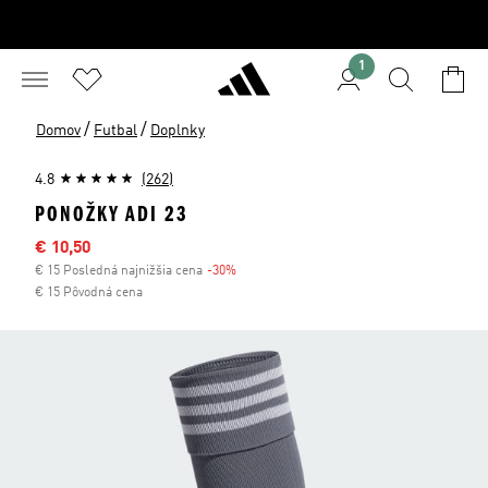
1
/
/
Domov
Futbal
Doplnky
4.8
(262)
PONOŽKY ADI 23
Výpredajová cena
€ 10,50
€ 15 Posledná najnižšia cena
-30%
Zľava
€ 15 Pôvodná cena