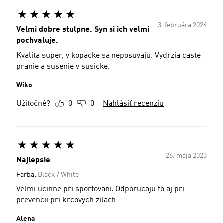
3. februára 2024
Velmi dobre stulpne. Syn si ich velmi
pochvaluje.
Kvalita super, v kopacke sa neposuvaju. Vydrzia caste
pranie a susenie v susicke.
Wiko
Užitočné?
0
0
Nahlásiť recenziu
26. mája 2023
Najlepsie
Farba:
Black / White
Velmi ucinne pri sportovani. Odporucaju to aj pri
prevencii pri krcovych zilach
Alena