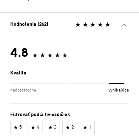
Hodnotenia (262)
4.8
Kvalita
nedostatočné
vynikajúce
Filtrovať podľa hviezdičiek
5
4
3
2
1