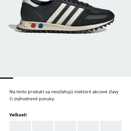
Na tento produkt sa nevzťahujú niektoré akciové zľavy
či zvýhodnené ponuky.
Veľkosti
AAA
AAA
AAA
AAA
AAA