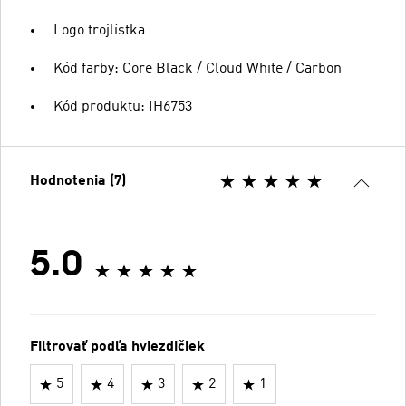
Logo trojlístka
Kód farby: Core Black / Cloud White / Carbon
Kód produktu: IH6753
Hodnotenia (7)
5.0
Filtrovať podľa hviezdičiek
5
4
3
2
1