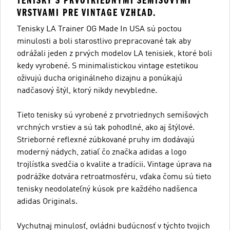
TENISKY S PRVOTRIEDNYMI SEMIŠOVÝMI
VRSTVAMI PRE VINTAGE VZHĽAD.
Tenisky LA Trainer OG Made In USA sú poctou
minulosti a boli starostlivo prepracované tak aby
odrážali jeden z prvých modelov LA tenisiek, ktoré boli
kedy vyrobené. S minimalistickou vintage estetikou
oživujú ducha originálneho dizajnu a ponúkajú
nadčasový štýl, ktorý nikdy nevybledne.
Tieto tenisky sú vyrobené z prvotriednych semišových
vrchných vrstiev a sú tak pohodlné, ako aj štýlové.
Strieborné reflexné zúbkované pruhy im dodávajú
moderný nádych, zatiaľ čo značka adidas a logo
trojlístka svedčia o kvalite a tradícii. Vintage úprava na
podrážke dotvára retroatmosféru, vďaka čomu sú tieto
tenisky neodolateľný kúsok pre každého nadšenca
adidas Originals.
Vychutnaj minulosť, ovládni budúcnosť v týchto tvojich