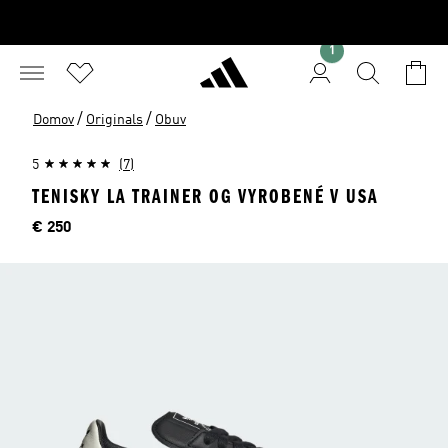
1
/
/
Domov
Originals
Obuv
5
(7)
TENISKY LA TRAINER OG VYROBENÉ V USA
Cena
€ 250