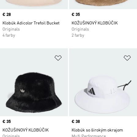
Price
€ 28
Price
€ 35
Klobúk Adicolor Trefoil Bucket
KOŽUŠINOVÝ KLOBÚČIK
Originals
Originals
4 farby
2 farby
Pridať do zoznamu želaných polož
Pr
Price
€ 35
Price
€ 38
KOŽUŠINOVÝ KLOBÚČIK
Klobúk so širokým okrajom
Originals
Muži Performance