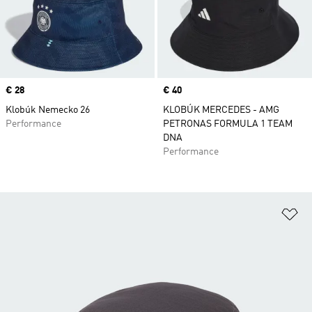
Price
€ 28
Price
€ 40
Klobúk Nemecko 26
KLOBÚK MERCEDES - AMG
Performance
PETRONAS FORMULA 1 TEAM
DNA
Performance
Pr