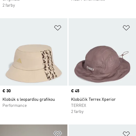
2 farby
Pridať do zoznamu želaných polož
Pr
Price
€ 30
Price
€ 45
Klobúk s leoparďou grafikou
Klobúčik Terrex Xperior
Performance
TERREX
2 farby
Pridať do zoznamu želaných polož
Pr