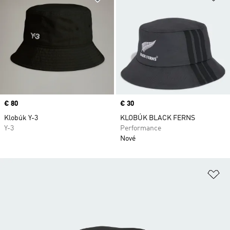
Price
€ 80
Price
€ 30
Klobúk Y-3
KLOBÚK BLACK FERNS
Y-3
Performance
Nové
Pr