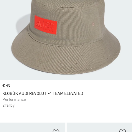
Price
€ 45
KLOBÚK AUDI REVOLUT F1 TEAM ELEVATED
Performance
2 farby
Pridať do zoznamu želaných polož
Pr