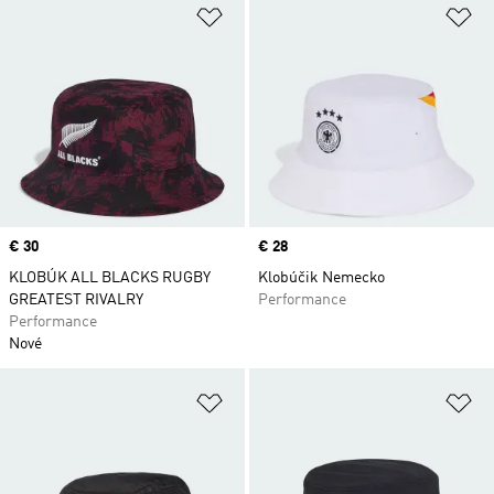
Pridať do zoznamu želaných polož
Pr
Price
€ 30
Price
€ 28
KLOBÚK ALL BLACKS RUGBY
Klobúčik Nemecko
GREATEST RIVALRY
Performance
Performance
Nové
Pridať do zoznamu želaných polož
Pr