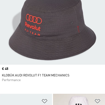
Price
€ 45
KLOBÚK AUDI REVOLUT F1 TEAM MECHANICS
Performance
Pridať do zoznamu želaných polož
Pr