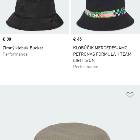
Price
€ 30
Price
€ 45
Zimný klobúk Bucket
KLOBÚČIK MERCEDES-AMG
Performance
PETRONAS FORMULA 1 TEAM
LIGHTS ON
Performance
Pr