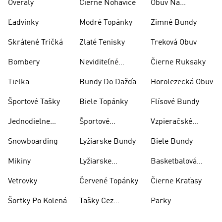
Overaly
Čierne Nohavice
Obuv Na
Skateboarding
Ľadvinky
Modré Topánky
Zimné Bundy
Skrátené Tričká
Zlaté Tenisky
Treková Obuv
Bombery
Neviditeľné
Čierne Ruksaky
Ponožky
Tielka
Bundy Do Dažďa
Horolezecká Obuv
Športové Tašky
Biele Topánky
Flísové Bundy
Jednodielne
Športové
Vzpieračské
Plavky
Oblečenie
Topánky
Snowboarding
Lyžiarske Bundy
Biele Bundy
Mikiny
Lyžiarske
Basketbalová
Nohavice
Obuv
Vetrovky
Červené Topánky
Čierne Kraťasy
Šortky Po Kolená
Tašky Cez
Parky
Rameno