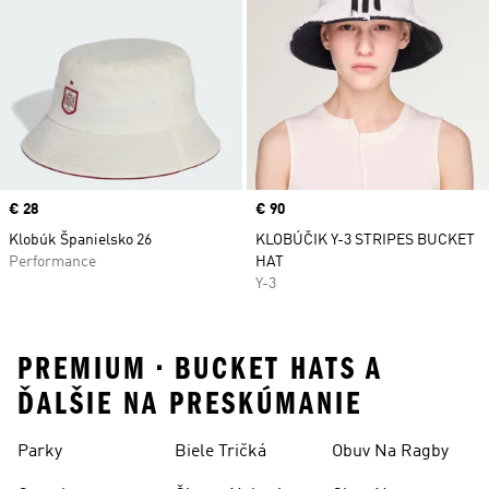
Price
€ 28
Price
€ 90
Klobúk Španielsko 26
KLOBÚČIK Y-3 STRIPES BUCKET
Performance
HAT
Y-3
PREMIUM • BUCKET HATS A
ĎALŠIE NA PRESKÚMANIE
Parky
Biele Tričká
Obuv Na Ragby