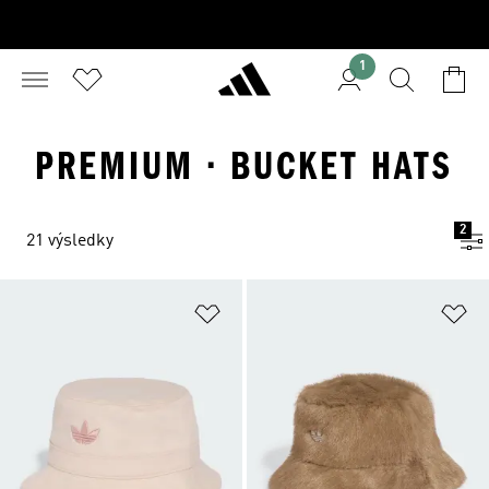
1
PREMIUM · BUCKET HATS
2
21 výsledky
Pridať do zoznamu želaných polož
Pr