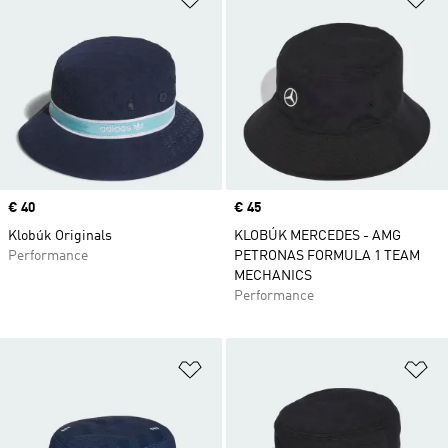
Price
€ 40
Price
€ 45
Klobúk Originals
KLOBÚK MERCEDES - AMG
Performance
PETRONAS FORMULA 1 TEAM
MECHANICS
Performance
Pridať do zoznamu želaných polož
Pr