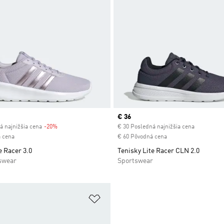
Current price
€ 36
á najnižšia cena
-20%
Discount
€ 30 Posledná najnižšia cena
 cena
€ 60 Pôvodná cena
e Racer 3.0
Tenisky Lite Racer CLN 2.0
swear
Sportswear
namu želaných položiek
Pridať do zoznamu želaných položi