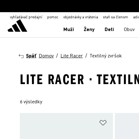
vyhľadávač predajní
pomoc
objednávky a vrátenia
staň sa členom
adi
Muži
Ženy
Deti
Obuv
Späť
Domov
Lite Racer
Textilný zvršok
LITE RACER · TEXTI
6 výsledky
Pridať do zoz