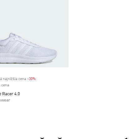
á najnižšia cena
-30%
Discount
 cena
e Racer 4.0
swear