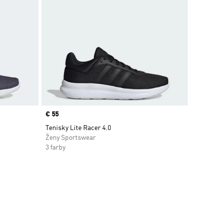
Price
€ 55
Tenisky Lite Racer 4.0
Ženy Sportswear
3 farby
ek