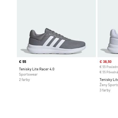
Price
€ 55
Sale price
€ 38,50
€ 55 Posledn
Tenisky Lite Racer 4.0
€ 55 Pôvodná
Sportswear
2 farby
Tenisky Lit
Ženy Sport
3 farby