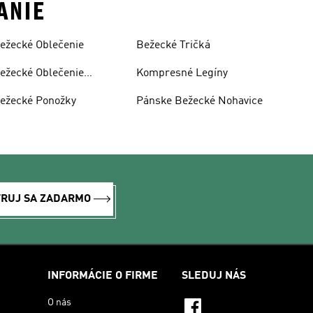
ANIE
ežecké Oblečenie
Bežecké Tričká
ežecké Oblečenie
Kompresné Legíny
ámske
ežecké Ponožky
Pánske Bežecké Nohavice
TRUJ SA ZADARMO
INFORMÁCIE O FIRME
SLEDUJ NÁS
O nás