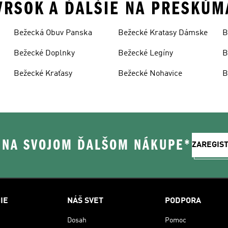
ZVRSOK A ĎALŠIE NA PRESKÚM
Bežecká Obuv Panska
Bežecké Kratasy Dámske
B
Bežecké Doplnky
Bežecké Legíny
B
D
Bežecké Kraťasy
Bežecké Nohavice
B
% NA SVOJOM ĎALŠOM NÁKUPE*
ZAREGIS
IE
NÁŠ SVET
PODPORA
Dosah
Pomoc