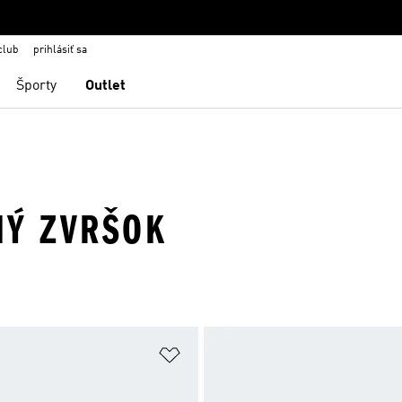
club
prihlásiť sa
Športy
Outlet
LNÝ ZVRŠOK
namu želaných položiek
Pridať do zoznamu želaných položi