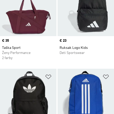
Price
€ 35
Price
€ 23
Taška Sport
Ruksak Logo Kids
Ženy Performance
Deti Sportswear
2 farby
Pridať do zoznamu želaných polož
Pr