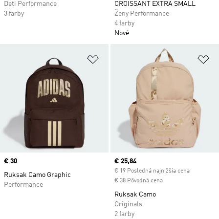
Deti Performance
CROISSANT EXTRA SMALL
3 farby
Ženy Performance
4 farby
Nové
Pridať do zoznamu želaných polož
Pr
Price
€ 30
Current price
€ 25,84
€ 19 Posledná najnižšia cena
Ruksak Camo Graphic
€ 38 Pôvodná cena
Performance
Ruksak Camo
Originals
2 farby