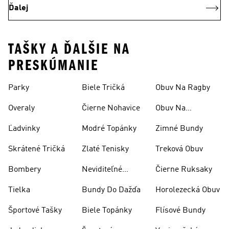
Ďalej
TAŠKY A ĎALŠIE NA
PRESKÚMANIE
Parky
Biele Tričká
Obuv Na Ragby
Overaly
Čierne Nohavice
Obuv Na
Skateboarding
Ľadvinky
Modré Topánky
Zimné Bundy
Skrátené Tričká
Zlaté Tenisky
Treková Obuv
Bombery
Neviditeľné
Čierne Ruksaky
Ponožky
Tielka
Bundy Do Dažďa
Horolezecká Obuv
Športové Tašky
Biele Topánky
Flísové Bundy