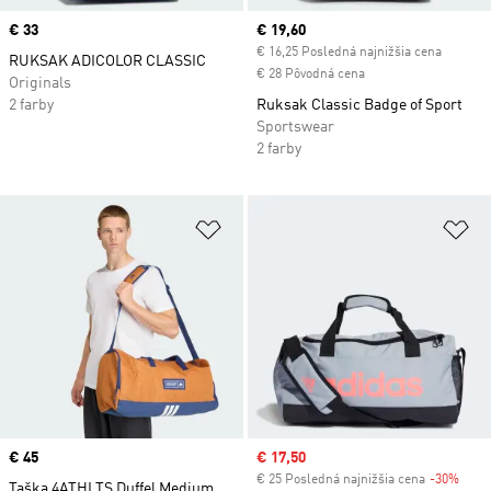
Price
€ 33
Current price
€ 19,60
€ 16,25 Posledná najnižšia cena
RUKSAK ADICOLOR CLASSIC
€ 28 Pôvodná cena
Originals
2 farby
Ruksak Classic Badge of Sport
Sportswear
2 farby
Pridať do zoznamu želaných polož
Pr
Price
€ 45
Sale price
€ 17,50
€ 25 Posledná najnižšia cena
-30%
Disc
Taška 4ATHLTS Duffel Medium