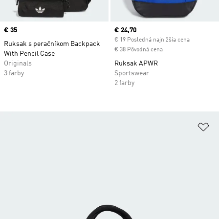
Price
€ 35
Current price
€ 24,70
€ 19 Posledná najnižšia cena
Ruksak s peračníkom Backpack
€ 38 Pôvodná cena
With Pencil Case
Originals
Ruksak APWR
3 farby
Sportswear
2 farby
Pr