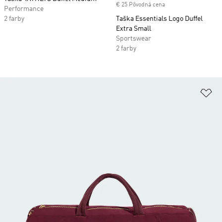
€ 25 Pôvodná cena
Performance
2 farby
Taška Essentials Logo Duffel
Extra Small
Sportswear
2 farby
Pr