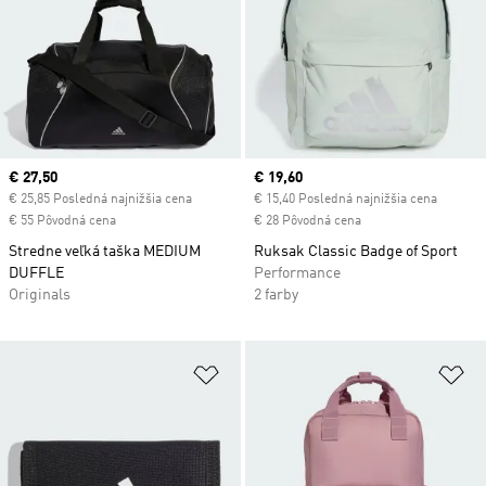
Current price
€ 27,50
Current price
€ 19,60
€ 25,85 Posledná najnižšia cena
€ 15,40 Posledná najnižšia cena
€ 55 Pôvodná cena
€ 28 Pôvodná cena
Stredne veľká taška MEDIUM
Ruksak Classic Badge of Sport
DUFFLE
Performance
Originals
2 farby
Pridať do zoznamu želaných polož
Pr