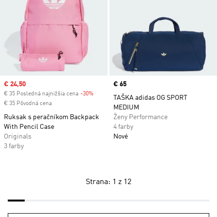
Sale price
€ 24,50
Price
€ 65
€ 35 Posledná najnižšia cena
-30%
Discount
TAŠKA adidas OG SPORT
€ 35 Pôvodná cena
MEDIUM
Ruksak s peračníkom Backpack
Ženy Performance
With Pencil Case
4 farby
Originals
Nové
3 farby
Strana: 1 z 12