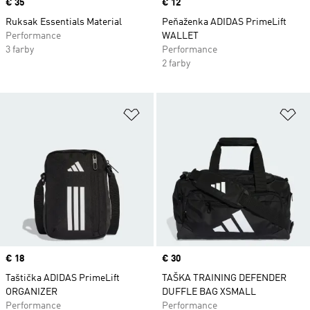
Price
€ 35
Price
€ 12
Ruksak Essentials Material
Peňaženka ADIDAS PrimeLift
Performance
WALLET
3 farby
Performance
2 farby
Pridať do zoznamu želaných polož
Pr
Price
€ 18
Price
€ 30
Taštička ADIDAS PrimeLift
TAŠKA TRAINING DEFENDER
ORGANIZER
DUFFLE BAG XSMALL
Performance
Performance