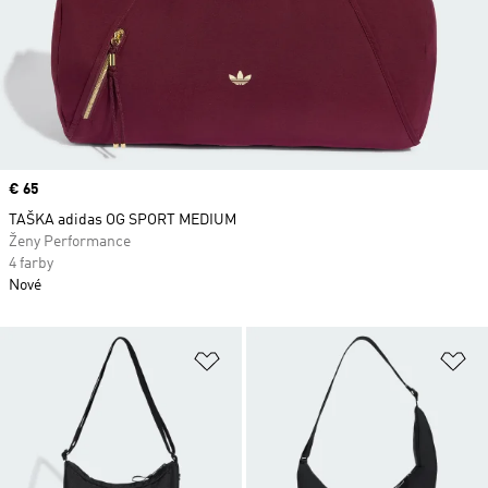
Price
€ 65
TAŠKA adidas OG SPORT MEDIUM
Ženy Performance
4 farby
Nové
Pridať do zoznamu želaných polož
Pr