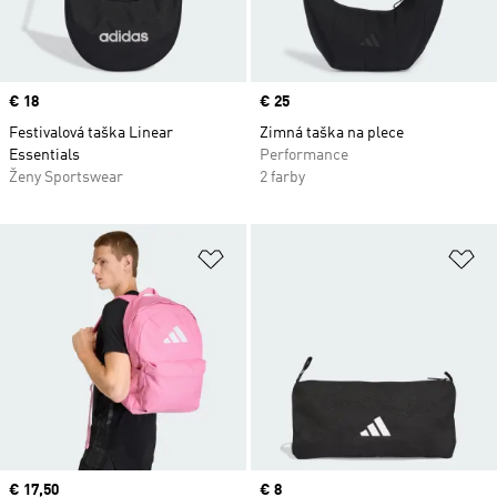
Price
€ 18
Price
€ 25
Festivalová taška Linear
Zimná taška na plece
Essentials
Performance
Ženy Sportswear
2 farby
Pridať do zoznamu želaných polož
Pr
Current price
€ 17,50
Price
€ 8