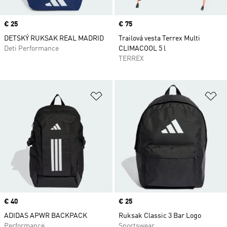
Price
€ 25
Price
€ 75
DETSKÝ RUKSAK REAL MADRID
Trailová vesta Terrex Multi
Deti Performance
CLIMACOOL 5 l
TERREX
Pridať do zoznamu želaných polož
Pr
Price
€ 40
Price
€ 25
ADIDAS APWR BACKPACK
Ruksak Classic 3 Bar Logo
Performance
Sportswear