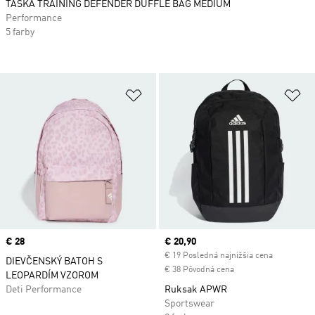
TAŠKA TRAINING DEFENDER DUFFLE BAG MEDIUM
Performance
5 farby
Pridať do zoznamu želaných polož
Pr
Price
€ 28
Current price
€ 20,90
€ 19 Posledná najnižšia cena
DIEVČENSKÝ BATOH S
€ 38 Pôvodná cena
LEOPARDÍM VZOROM
Deti Performance
Ruksak APWR
Sportswear