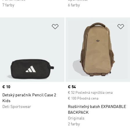
7 farby
6 farby
Pridať do zoznamu želaných polož
Pr
Price
€ 10
Current price
€ 54
€ 52 Posledná najnižšia cena
Detský peračník Pencil Case 2
€ 100 Pôvodná cena
Kids
Deti Sportswear
Rozšíriteľný batoh EXPANDABLE
BACKPACK
Originals
2 farby