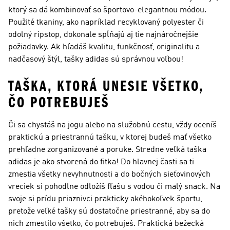
ktorý sa dá kombinovať so športovo-elegantnou módou.
Použité tkaniny, ako napríklad recyklovaný polyester či
odolný ripstop, dokonale spĺňajú aj tie najnáročnejšie
požiadavky. Ak hľadáš kvalitu, funkčnosť, originalitu a
nadčasový štýl, tašky adidas sú správnou voľbou!
TAŠKA, KTORÁ UNESIE VŠETKO,
ČO POTREBUJEŠ
Či sa chystáš na jogu alebo na služobnú cestu, vždy oceníš
praktickú a priestrannú tašku, v ktorej budeš mať všetko
prehľadne zorganizované a poruke. Stredne veľká taška
adidas je ako stvorená do fitka! Do hlavnej časti sa ti
zmestia všetky nevyhnutnosti a do bočných sieťovinových
vreciek si pohodlne odložíš fľašu s vodou či malý snack. Na
svoje si prídu priaznivci prakticky akéhokoľvek športu,
pretože veľké tašky sú dostatočne priestranné, aby sa do
nich zmestilo všetko, čo potrebuješ. Praktická bežecká