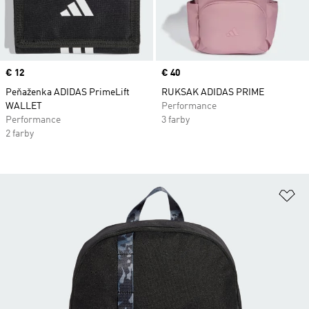
Price
€ 12
Price
€ 40
Peňaženka ADIDAS PrimeLift
RUKSAK ADIDAS PRIME
WALLET
Performance
Performance
3 farby
2 farby
Pr