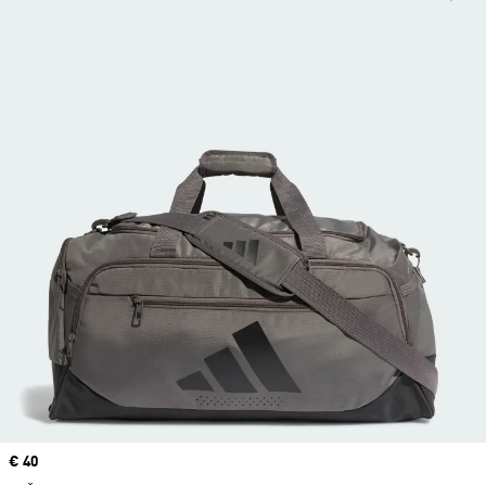
Price
€ 40