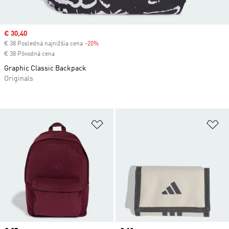
Sale price
€ 30,40
€ 38 Posledná najnižšia cena
-20%
Discount
€ 38 Pôvodná cena
Graphic Classic Backpack
Originals
Pridať do zoznamu želaných polož
Pr