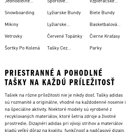
Jednodielne
Športové
Vzpieračské
Plavky
Oblečenie
Topánky
Snowboarding
Lyžiarske Bundy
Biele Bundy
Mikiny
Lyžiarske
Basketbalová
Nohavice
Obuv
Vetrovky
Červené Topánky
Čierne Kraťasy
Šortky Po Kolená
Tašky Cez
Parky
Rameno
PRIESTRANNÉ A POHODLNÉ
TAŠKY NA KAŽDÚ PRÍLEŽITOSŤ
Tašiek na rôzne príležitosti nie je nikdy dosť. Tašky adidas
sú rozmanité a originálne, vhodné na každodenné nosenie i
na špeciálne aktivity. Niektoré modely sú vyrobené z
recyklovaných materiálov, ktoré šetria zdroje a životné
prostredie. Dizajnéri adidas pri vývoji strihov a materiálov
kladú veľký dôraz na kvalitu, funkčnosť a nadčasový dizajn,